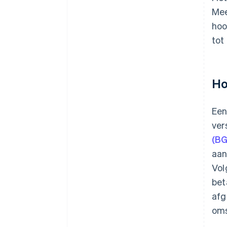
Mee
hoo
tot
Ho
Ee
ver
(BG
aan
Vol
bet
afg
oms