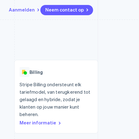
Aanmelden
Neem contact op
Bronnen
Ecosysteem
Contact
marktplaatsen
Meer
App-integraties
Partners
Neem contact op
Product roadmap
Voorbeelden van code
Stripe App Marketplace
Partner worden
Ontdek wat er in het verschiet
or platforms
Developerblog
ligt
r platforms
API-status
financiële
Radar
Billing
Fraudepreventie
tuele kaarten
Atlas
ing
Stripe Billing ondersteunt elk
Oprichting van een start-up
tariefmodel, van terugkerend tot
Climate
gelaagd en hybride, zodat je
CO₂-verwijdering
klanten op jouw manier kunt
Identity
beheren.
Online identiteitsverificatie
Meer informatie