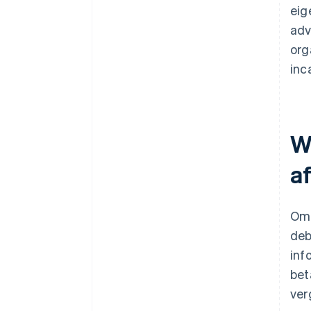
eig
adv
org
inc
W
a
Om 
deb
inf
bet
ver