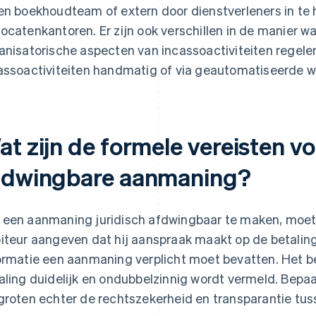
en boekhoudteam of extern door dienstverleners in te 
ocatenkantoren. Er zijn ook verschillen in de manier w
anisatorische aspecten van incassoactiviteiten regele
assoactiviteiten handmatig of via geautomatiseerde w
at zijn de formele vereisten v
fdwingbare aanmaning?
een aanmaning juridisch afdwingbaar te maken, moet d
iteur aangeven dat hij aanspraak maakt op de betaling.
ormatie een aanmaning verplicht moet bevatten. Het bel
aling duidelijk en ondubbelzinnig wordt vermeld. Bepa
groten echter de rechtszekerheid en transparantie tus