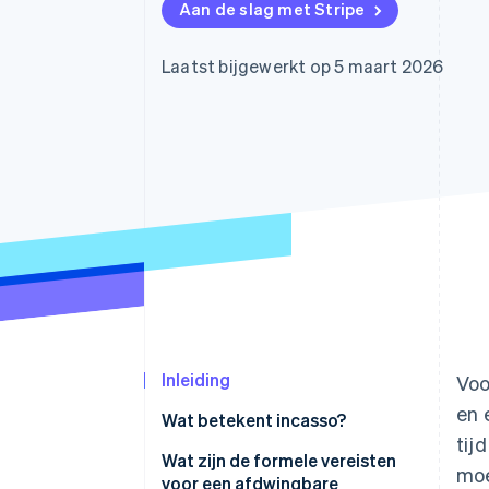
Aan de slag met Stripe
Link
Versneld afrekenen
Financial Connections
Laatst bijgewerkt op 5 maart 2026
Data gekoppelde rekeningen
Inleiding
Voo
en 
Wat betekent incasso?
tij
Hoe het incassoproces werkt
Wat zijn de formele vereisten
moe
voor een afdwingbare