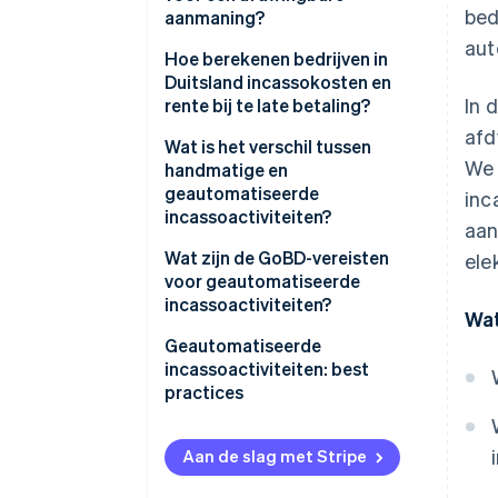
Soorten incassoactiviteiten
bed
aanmaning?
aut
Duidelijke labeling en
Hoe berekenen bedrijven in
identificatie van de rekening
Duitsland incassokosten en
In 
rente bij te late betaling?
Specifieke betalingstermijnen
afd
Incassokosten
Wat is het verschil tussen
Transparant overzicht van
We 
handmatige en
kosten
Rente bij te late betaling
geautomatiseerde
inc
incassoactiviteiten?
aan
Handmatige incassoactiviteiten
Wat zijn de GoBD-vereisten
ele
voor geautomatiseerde
Geautomatiseerde
incassoactiviteiten?
Wat
incassoactiviteiten
Documentatie en toegang
Geautomatiseerde
Beslissingsfactoren
incassoactiviteiten: best
Manipulatiebestendige en
practices
controleerbare documentatie
Automatisering
Aan de slag met Stripe
Personalisatie