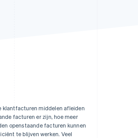
Stripe Sessions 2026
Ontdek hoe Stripe de
economische
infrastructuur voor AI
bouwt.
Nu bekijken
e klantfacturen middelen afleiden
nde facturen er zijn, hoe meer
derden openstaande facturen kunnen
ënt te blijven werken. Veel