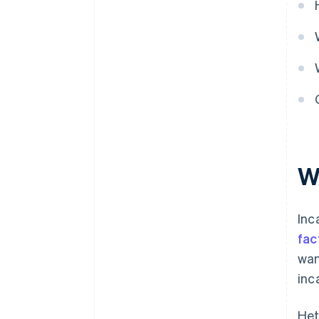
Slimme herhalingspogingen
GoBD-conforme documentatie
Continue verbetering
W
Inc
fac
wan
inc
Het