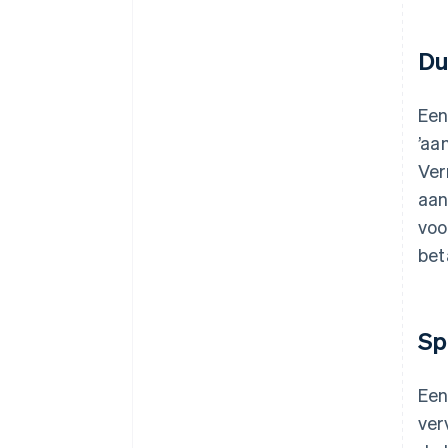
Du
Een
’aa
Ver
aan
voo
bet
Sp
Een
ver