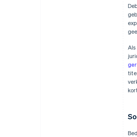
Deb
geb
exp
gee
Als
jur
ger
tit
ver
kort
So
Bed