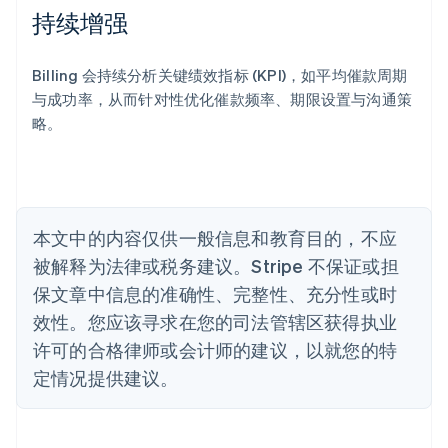
Deutsch
English
持续增强
澳大利亚
English
巴西
Billing 会持续分析关键绩效指标 (KPI)，如平均催款周期
Português
English
与成功率，从而针对性优化催款频率、期限设置与沟通策
保加利亚
略。
English
比利时
Nederlands
Français
Deutsch
English
波兰
English
丹麦
本文中的内容仅供一般信息和教育目的，不应
English
被解释为法律或税务建议。Stripe 不保证或担
德国
保文章中信息的准确性、完整性、充分性或时
Deutsch
English
法国
效性。您应该寻求在您的司法管辖区获得执业
Français
English
许可的合格律师或会计师的建议，以就您的特
芬兰
定情况提供建议。
English
Svenska
荷兰
Nederlands
English
加拿大