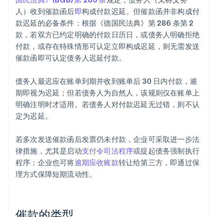
人）收到催款函后
即
构成付款迟延。但催款函并非构成付
款迟延的必备条件：根据《德国民法典》第 286 条第 2
款，若双方已约定明确的付款日历日，或债务人明确拒绝
付款，或存在特殊情形可认定立即构成迟延，则无需发送
催款函即可认定债务人迟延付款。
债务人最迟应在账单到期并收到账单后 30 日内付款，逾
期即视为迟延；但若债务人为自然人，该规则仅在账单上
明确注明时才适用。若债务人对付款迟延无过错，则不认
定为迟延。
若多次发送催款函后发票仍未付款，企业可采取进一步法
律措施，尤其是启动
支付令司法程序
或提起债务强制执行
程序；企业也可将
逾期应收账款
转让给第三方，即通过保
理方式保障短期流动性。
催款的类型