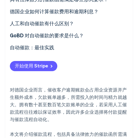
Stripe Sessions 2026
催款的类型
明确标识与账户识别
德国企业如何计算催款费用和逾期利息？
了解 Stripe 如何为 AI 构建经济基础设施。
立即观看
具体的付款截止日期
催款费用
人工和自动催款有什么区别？
透明的费用概述
逾期利息
人工催款
GoBD 对自动催款的要求是什么？
自动催款
文件记录与查阅
自动催款：最佳实践
决策因素
防篡改且可审计的文档
自动化
开始使用 Stripe
个性化
智能重试
对德国企业而言，催收客户逾期账款会占用企业资源并产
符合 GoBD 规范的文档记录
生额外成本，欠款账单越多，所需投入的时间与精力就越
大。拥有数十甚至数百笔欠款账单的企业，若采用人工催
持续增强
款流程往往难以保证效率，因此许多企业选择将付款提醒
与催款流程自动化。
本文将介绍催款流程，包括具备法律效力的催款函所需满