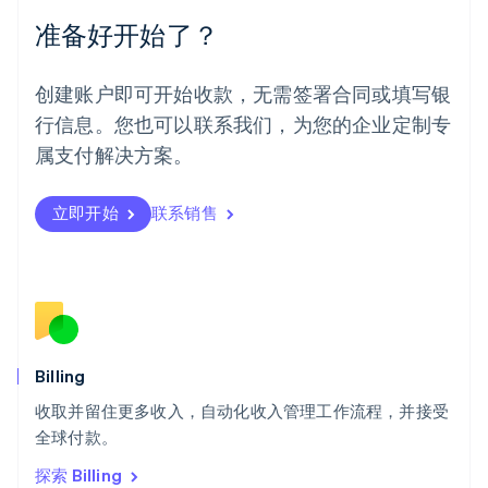
Español
English
准备好开始了？
挪威
English
葡萄牙
创建账户即可开始收款，无需签署合同或填写银
Português
English
行信息。您也可以联系我们，为您的企业定制专
日本
日本語
English
属支付解决方案。
瑞典
Svenska
English
瑞士
立即开始
联系销售
Deutsch
Français
Italiano
English
塞浦路斯
English
斯洛伐克
English
斯洛文尼亚
English
Italiano
Billing
泰国
ไทย
English
收取并留住更多收入，自动化收入管理工作流程，并接受
希腊
全球付款。
English
探索 Billing
西班牙