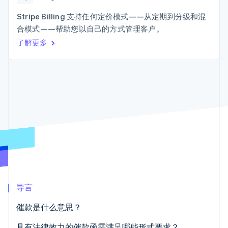
Authorization
Stripe Sigma
产品路线图
SaaS
Boost
自定义报告
Sessions 年度大会
Stripe Billing 支持任何定价模式——从定期到分级和混
支付成功率优
Data Pipeline
招聘
合模式——帮助您以自己的方式管理客户。
化
数据同步
资讯中心
Link
资源
了解更多
Stripe Press
加速结账
按行业
应用集成
AI 企业
代码示例
创作者经济
开发者博客
联系
游戏
API 状态
更多
酒店、旅游与休闲
联系销售
Product roadmap
保险
成为合作伙伴
了解未来规划
媒体与娱乐
非营利组织
Radar
专业服务
欺诈防范
公共部门
Atlas
零售
初创企业注册
Climate
碳移除
导言
生态系统
催款是什么意思？
合作伙伴
Stripe App Marketplace
催款流程如何运作
具有法律效力的催款函需满足哪些形式要求？