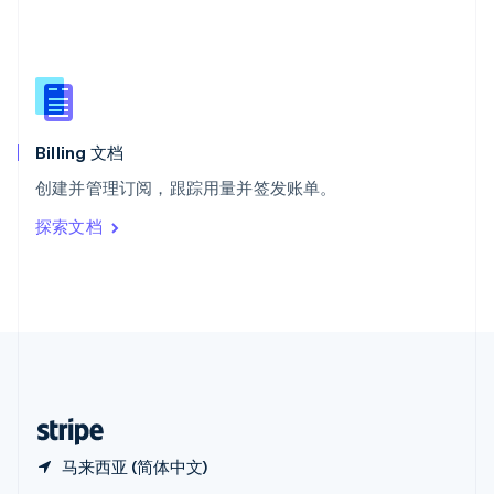
Español
English
新加坡
English
简体中文
新西兰
English
匈牙利
English
Billing 文档
意大利
创建并管理订阅，跟踪用量并签发账单。
Italiano
English
印度
探索文档
English
英国
English
直布罗陀
English
中国内地
简体中文
English
中国香港特别行政区
English
简体中文
马来西亚 (简体中文)