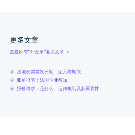
English
Français
捷克
English
克罗地亚
English
Italiano
拉脱维亚
更多文章
English
立陶宛
查看所有“开账单”相关文章
English
列支敦士登
Deutsch
English
卢森堡
法国发票签发日期：定义与期限
Français
Deutsch
English
账单报表：法国企业须知
罗马尼亚
报价请求：是什么、运作机制及其重要性
English
马尔他
English
马来西亚
English
简体中文
美国
English
Español
简体中文
墨西哥