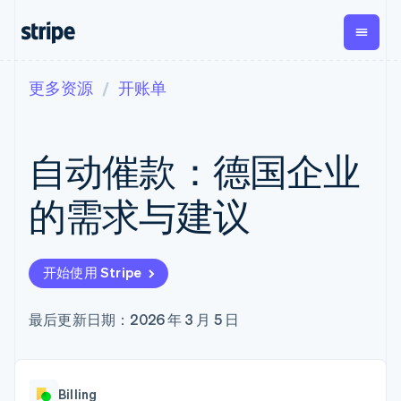
更多资源
开账单
按企业阶段
文档
学习
支付
营收
资金管
平台
理
易市
大型企业
Stripe 文档
博客
Payments
Billing
初创企业
API 参考文档
客户案例
自动催款：德国企业
在线支付
经常性收入
Global
Conn
库与 SDK
指南
Payment links
Metronome
Payouts
Stripe Apps
按用量计费
平台
的需求与建议
无代码支付
Subscriptions
向第三
按应用场景
Checkout
方打款
支持
预构建支付界
订阅管理
Crypto
指南
智能体商务
面
Invoicing
钱包、
加密货币
获取支持
一次性或定期
Elements
开始使用 Stripe
稳定币
电子商务
接受线上付款
托管支持方案
灵活的 UI 组件
账单
发行和
嵌入式金融
实施预置结账流程
专业服务
Payment
Tax
发卡基
财务自动化
构建平台或交易市场
最后更新日期：2026 年 3 月 5 日
methods
销售税和增值
础设施
全球化企业
管理订阅
接入 125+ 种支
税自动化
应用内支付
提供按用量计费
付方式
Revenue
交易市场
发行稳定币支持的支付卡
Terminal
Recognition
公司
资金管理
通过智能体配置和管理服
线下支付
会计自动化
Billing
平台
务