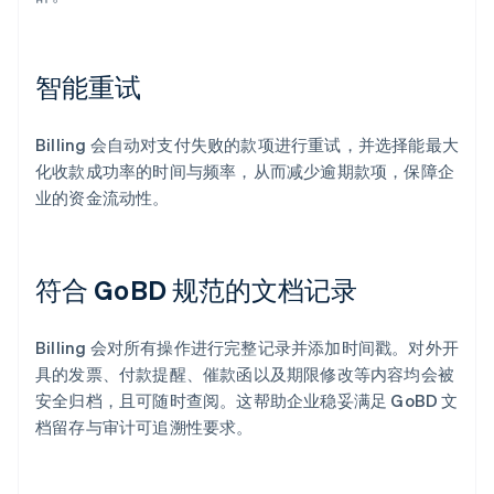
智能重试
Billing 会自动对支付失败的款项进行重试，并选择能最大
化收款成功率的时间与频率，从而减少逾期款项，保障企
业的资金流动性。
符合 GoBD 规范的文档记录
Billing 会对所有操作进行完整记录并添加时间戳。对外开
阿联酋
具的发票、付款提醒、催款函以及期限修改等内容均会被
English
爱尔兰
安全归档，且可随时查阅。这帮助企业稳妥满足 GoBD 文
English
档留存与审计可追溯性要求。
爱沙尼亚
English
奥地利