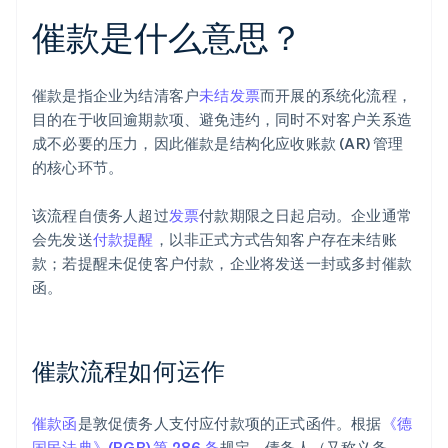
催款是什么意思？
催款是指企业为结清客户
未结发票
而开展的系统化流程，
目的在于收回逾期款项、避免违约，同时不对客户关系造
成不必要的压力，因此催款是结构化应收账款 (AR) 管理
的核心环节。
该流程自债务人超过
发票
付款期限之日起启动。企业通常
会先发送
付款提醒
，以非正式方式告知客户存在未结账
款；若提醒未促使客户付款，企业将发送一封或多封催款
函。
催款流程如何运作
催款函
是敦促债务人支付应付款项的正式函件。根据
《德
国民法典》(BGB) 第 286 条
规定，债务人（又称义务