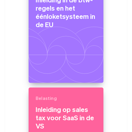
regels en het
éénloketsysteem in
de EU
Belasting
Inleiding op sales
tax voor SaaS in de
VS