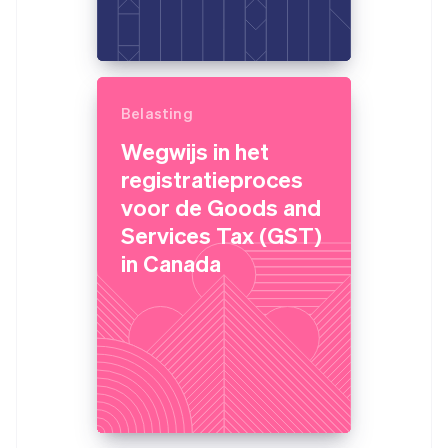
Belasting
Wegwijs in het
registratieproces
voor de Goods and
Services Tax (GST)
in Canada