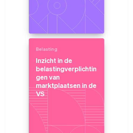
Belasting
Inzicht in de
belastingverplichtin
gen van
marktplaatsen in de
VS
Australië
English
België
Nederlands
Français
Deutsch
English
Brazilië