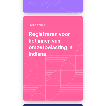
Belasting
Registreren voor
het innen van
omzetbelasting in
Indiana