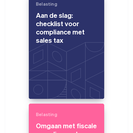
Belasting
English
Hongkong SAR, China
Aan de slag:
English
简体中文
checklist voor
Ierland
English
compliance met
India
sales tax
English
Italië
Italiano
English
Japan
日本語
English
Kroatië
English
Italiano
Letland
English
Liechtenstein
Deutsch
English
Litouwen
English
Belasting
Luxemburg
Omgaan met fiscale
Français
Deutsch
English
Maleisië