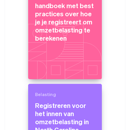
handboek met best
practices over hoe
je je registreert om
omzetbelasting te
berekenen
Belasting
Registreren voor
het innen van
omzetbelasting in
North Carolina