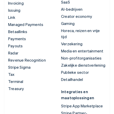
SaaS
Invoicing
AI-bedrijven
Issuing
Creator economy
Link
Gaming
Managed Payments
Horeca, reizen en vrije
Betaallinks
tijd
Payments
Verzekering
Payouts
Media en entertainment
Radar
Non-profitorganisaties
Revenue Recognition
Zakelijke dienstverlening
Stripe Sigma
Publieke sector
Tax
Detailhandel
Terminal
Treasury
Integraties en
maatoplossingen
Stripe App Marketplace
Stripe Partner-