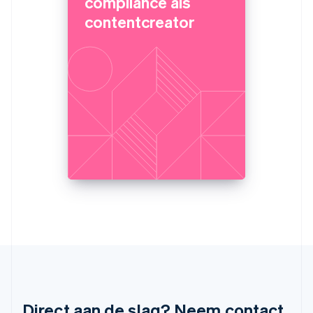
compliance als
English
简体中文
contentcreator
Malta
English
Mexico
Español
English
Nederland
Nederlands
English
Nieuw-Zeeland
English
Noorwegen
English
Oostenrijk
Deutsch
English
Polen
English
Portugal
Português
English
Roemenië
English
Singapore
English
简体中文
Slovenië
Direct aan de slag? Neem contact