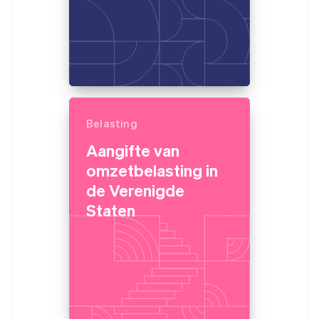
Belasting
Aangifte van
omzetbelasting in
de Verenigde
Staten