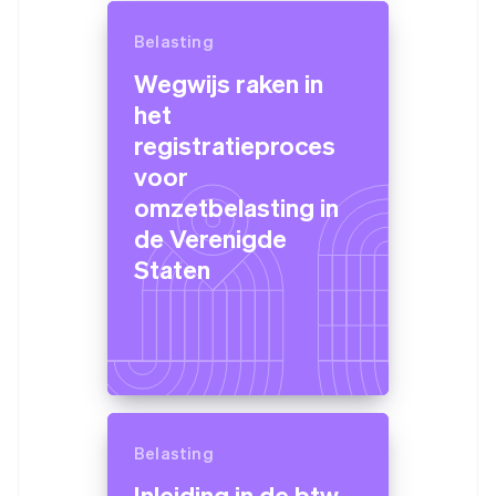
Belasting
Wegwijs raken in
het
registratieproces
voor
omzetbelasting in
de Verenigde
Staten
Belasting
Inleiding in de btw-