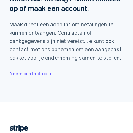
English
Italiano
op of maak een account.
Slowakije
English
Spanje
Maak direct een account om betalingen te
Español
English
kunnen ontvangen. Contracten of
Thailand
bankgegevens zijn niet vereist. Je kunt ook
ไทย
English
Tsjechië
contact met ons opnemen om een aangepast
English
pakket voor je onderneming samen te stellen.
Vasteland van China
简体中文
English
Verenigd Koninkrijk
Neem contact op
English
Verenigde Arabische Emiraten
English
Verenigde Staten
English
Español
简体中文
Zweden
Svenska
English
Zwitserland
Deutsch
Français
Italiano
English