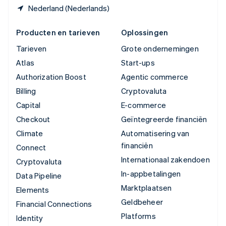
Nederland (Nederlands)
Producten en tarieven
Oplossingen
Tarieven
Grote ondernemingen
Atlas
Start-ups
Authorization Boost
Agentic commerce
Billing
Cryptovaluta
Capital
E-commerce
Checkout
Geïntegreerde financiën
Climate
Automatisering van
financiën
Connect
Internationaal zakendoen
Cryptovaluta
In-appbetalingen
Data Pipeline
Marktplaatsen
Elements
Geldbeheer
Financial Connections
Platforms
Identity