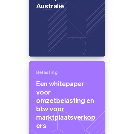
Australië
Belasting
Een whitepaper
voor
omzetbelasting en
btw voor
marktplaatsverkop
ers