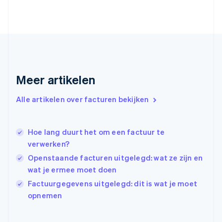
English
Svenska
Frankrijk
Français
English
Gibraltar
English
Griekenland
English
Meer artikelen
Hongarije
English
Hongkong SAR, China
Alle artikelen over facturen bekijken
English
简体中文
Ierland
English
Hoe lang duurt het om een factuur te
India
verwerken?
English
Openstaande facturen uitgelegd: wat ze zijn en
Italië
Italiano
English
wat je ermee moet doen
Japan
Factuurgegevens uitgelegd: dit is wat je moet
日本語
English
opnemen
Kroatië
English
Italiano
Letland