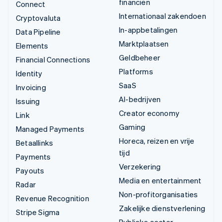
financiën
Connect
Internationaal zakendoen
Cryptovaluta
In-appbetalingen
Data Pipeline
Marktplaatsen
Elements
Geldbeheer
Financial Connections
Platforms
Identity
SaaS
Invoicing
AI-bedrijven
Issuing
Creator economy
Link
Gaming
Managed Payments
Horeca, reizen en vrije
Betaallinks
tijd
Payments
Verzekering
Payouts
Media en entertainment
Radar
Non-profitorganisaties
Revenue Recognition
Zakelijke dienstverlening
Stripe Sigma
Publieke sector