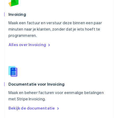
English
Portugal
Português
English
Invoicing
Roemenië
Maak een factuur en verstuur deze binnen een paar
English
minuten naar je klanten, zonder dat je iets hoeft te
Singapore
English
简体中文
programmeren.
Slovenië
Alles over Invoicing
English
Italiano
Slowakije
English
Spanje
Español
English
Thailand
ไทย
English
Documentatie voor Invoicing
Tsjechië
English
Maak en beheer facturen voor eenmalige betalingen
Vasteland van China
met Stripe Invoicing.
简体中文
English
Verenigd Koninkrijk
Bekijk de documentatie
English
Verenigde Arabische Emiraten