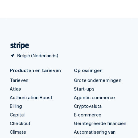
English
Verenigde Staten
English
Español
简体中文
Zweden
Svenska
English
Zwitserland
Deutsch
Français
Italiano
English
België (Nederlands)
Producten en tarieven
Oplossingen
Tarieven
Grote ondernemingen
Atlas
Start-ups
Authorization Boost
Agentic commerce
Billing
Cryptovaluta
Capital
E-commerce
Checkout
Geïntegreerde financiën
Climate
Automatisering van