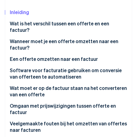
Oprichting van een start-up
Inleiding
Climate
Ecosysteem
CO₂-verwijdering
Wat is het verschil tussen een offerte en een
Partners
factuur?
Identity
Stripe App Marketplace
Online identiteitsverificatie
Wanneer moet je een offerte omzetten naar een
factuur?
Een offerte omzetten naar een factuur
Software voor facturatie gebruiken om conversie
Stripe Sessions 2026
van offerteen te automatiseren
Ontdek hoe Stripe de economische infrastructuu
Nu bekijken
Wat moet er op de factuur staan na het converteren
van een offerte
Omgaan met prijswijzigingen tussen offerte en
factuur
Veelgemaakte fouten bij het omzetten van offertes
naar facturen