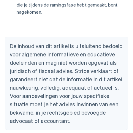
die je tijdens de ramingsfase hebt gemaakt, bent
nagekomen.
Australië
English
België
Nederlands
Français
Deutsch
English
De inhoud van dit artikel is uitsluitend bedoeld
Brazilië
voor algemene informatieve en educatieve
Português
English
Bulgarije
doeleinden en mag niet worden opgevat als
English
juridisch of fiscaal advies. Stripe verklaart of
Canada
English
Français
garandeert niet dat de informatie in dit artikel
Cyprus
nauwkeurig, volledig, adequaat of actueel is.
English
Denemarken
Voor aanbevelingen voor jouw specifieke
English
situatie moet je het advies inwinnen van een
Duitsland
bekwame, in je rechtsgebied bevoegde
Deutsch
English
Estland
advocaat of accountant.
English
Finland