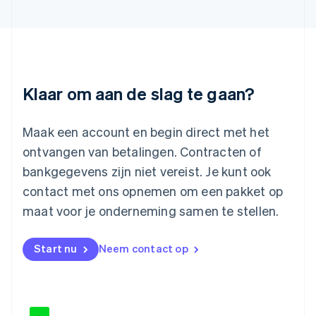
English
Liechtenstein
Deutsch
English
Litouwen
English
Luxemburg
Klaar om aan de slag te gaan?
Français
Deutsch
English
Maleisië
English
简体中文
Maak een account en begin direct met het
Malta
ontvangen van betalingen. Contracten of
English
Mexico
bankgegevens zijn niet vereist. Je kunt ook
Español
English
contact met ons opnemen om een pakket op
Nederland
maat voor je onderneming samen te stellen.
Nederlands
English
Nieuw-Zeeland
English
Start nu
Neem contact op
Noorwegen
English
Oostenrijk
Deutsch
English
Polen