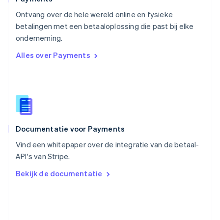
Roemenië
Ontvang over de hele wereld online en fysieke
English
betalingen met een betaaloplossing die past bij elke
Singapore
English
简体中文
onderneming.
Slovenië
Alles over Payments
English
Italiano
Slowakije
English
Spanje
Español
English
Thailand
ไทย
English
Documentatie voor Payments
Tsjechië
English
Vind een whitepaper over de integratie van de betaal-
Vasteland van China
API's van Stripe.
简体中文
English
Verenigd Koninkrijk
Bekijk de documentatie
English
Verenigde Arabische Emiraten
English
Verenigde Staten
English
Español
简体中文