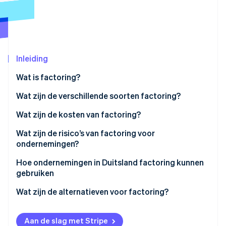
Oprichting van een start-up
Climate
Ecosysteem
CO₂-verwijdering
Partners
Identity
Stripe App Marketplace
Inleiding
Online identiteitsverificatie
Wat is factoring?
Wat zijn de verschillende soorten factoring?
Non-recourse factoring
Wat zijn de kosten van factoring?
Stripe Sessions 2026
Ontdek hoe Stripe de economische infrastructuu
Recourse factoring
Wat zijn de risico’s van factoring voor
Nu bekijken
ondernemingen?
Maturity factoring
Perceptie van de klant:
Hoe ondernemingen in Duitsland factoring kunnen
Interne factoring
gebruiken
GoBD-compliance
Factoring in de maakindustrie
Wat zijn de alternatieven voor factoring?
Fiscale vereisten
Factoring in de groothandel
Integratie in boekhoudsystemen
Aan de slag met Stripe