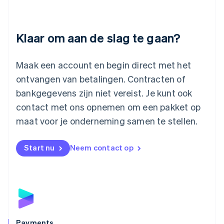
Litouwen
English
Luxemburg
Klaar om aan de slag te gaan?
Français
Deutsch
English
Maleisië
English
简体中文
Maak een account en begin direct met het
Malta
ontvangen van betalingen. Contracten of
English
Mexico
bankgegevens zijn niet vereist. Je kunt ook
Español
English
contact met ons opnemen om een pakket op
Nederland
maat voor je onderneming samen te stellen.
Nederlands
English
Nieuw-Zeeland
English
Start nu
Neem contact op
Noorwegen
English
Oostenrijk
Deutsch
English
Polen
English
Portugal
Português
English
Payments