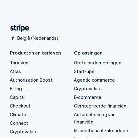
Zweden
Svenska
English
Zwitserland
Deutsch
Français
Italiano
English
België (Nederlands)
Producten en tarieven
Oplossingen
Tarieven
Grote ondernemingen
Atlas
Start-ups
Authorization Boost
Agentic commerce
Billing
Cryptovaluta
Capital
E-commerce
Checkout
Geïntegreerde financiën
Climate
Automatisering van
financiën
Connect
Internationaal zakendoen
Cryptovaluta