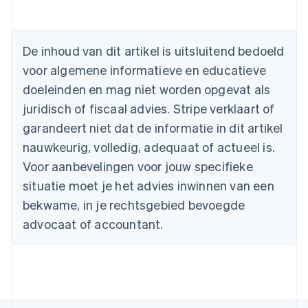
Australië
English
België
De inhoud van dit artikel is uitsluitend bedoeld
Nederlands
Français
Deutsch
English
voor algemene informatieve en educatieve
Brazilië
Português
English
doeleinden en mag niet worden opgevat als
Bulgarije
juridisch of fiscaal advies. Stripe verklaart of
English
Canada
garandeert niet dat de informatie in dit artikel
English
Français
nauwkeurig, volledig, adequaat of actueel is.
Cyprus
Voor aanbevelingen voor jouw specifieke
English
Denemarken
situatie moet je het advies inwinnen van een
English
bekwame, in je rechtsgebied bevoegde
Duitsland
advocaat of accountant.
Deutsch
English
Estland
English
Finland
English
Svenska
Frankrijk
Français
English