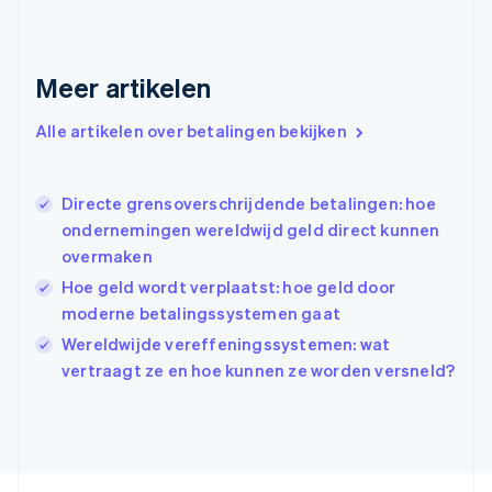
Gibraltar
English
Griekenland
Meer artikelen
English
Hongarije
Alle artikelen over betalingen bekijken
English
Hongkong SAR, China
English
简体中文
Ierland
Directe grensoverschrijdende betalingen: hoe
English
ondernemingen wereldwijd geld direct kunnen
India
overmaken
English
Hoe geld wordt verplaatst: hoe geld door
Italië
Italiano
English
moderne betalingssystemen gaat
Japan
Wereldwijde vereffeningssystemen: wat
日本語
English
vertraagt ze en hoe kunnen ze worden versneld?
Kroatië
English
Italiano
Letland
English
Liechtenstein
Deutsch
English