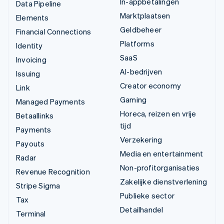
In-appbetalingen
Data Pipeline
Marktplaatsen
Elements
Geldbeheer
Financial Connections
Platforms
Identity
SaaS
Invoicing
AI-bedrijven
Issuing
Creator economy
Link
Gaming
Managed Payments
Horeca, reizen en vrije
Betaallinks
tijd
Payments
Verzekering
Payouts
Media en entertainment
Radar
Non-profitorganisaties
Revenue Recognition
Zakelijke dienstverlening
Stripe Sigma
Publieke sector
Tax
Detailhandel
Terminal