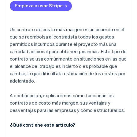
Empieza a usar Stripe
Cuando la calidad es prioridad
Cuando el cliente quiere transparencia
Un contrato de costo más margen es un acuerdo en el
Cuando la velocidad es importante
que se reembolsa al contratista todos los gastos
permitidos incurridos durante el proyecto más una
Cuando hay confianza entre el cliente y el
contratista
cantidad adicional para obtener ganancias. Este tipo de
contrato se usa comúnmente en situaciones en las que
el alcance del trabajo es incierto o es probable que
cambie, lo que dificulta la estimación de los costos por
adelantado.
A continuación, explicaremos cómo funcionan los
contratos de costo más margen, sus ventajas y
desventajas para las empresas y cómo estructurarlos.
¿Qué contiene este artículo?