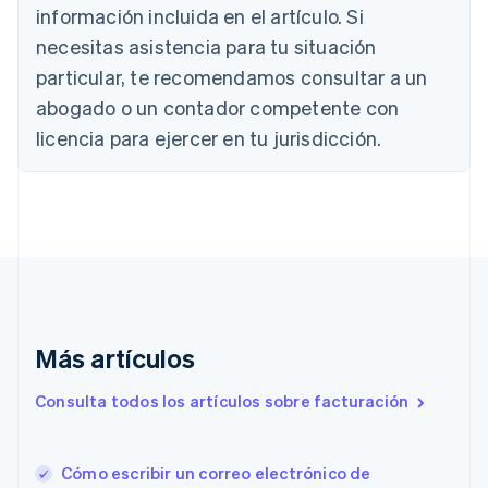
Português
English
información incluida en el artículo. Si
Bulgaria
necesitas asistencia para tu situación
English
Canadá
particular, te recomendamos consultar a un
English
Français
abogado o un contador competente con
China continental
licencia para ejercer en tu jurisdicción.
简体中文
English
Chipre
English
Croacia
English
Italiano
Dinamarca
English
Emiratos Árabes Unidos
English
Eslovaquia
Más artículos
English
Eslovenia
Consulta todos los artículos sobre facturación
English
Italiano
España
Español
English
Cómo escribir un correo electrónico de
Estados Unidos