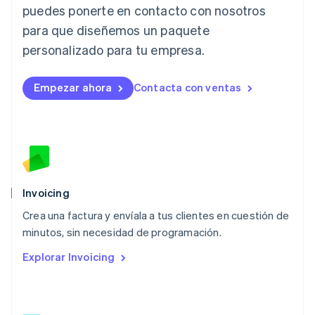
English
puedes ponerte en contacto con nosotros
Liechtenstein
para que diseñemos un paquete
Deutsch
English
Lituania
personalizado para tu empresa.
English
Luxemburgo
Empezar ahora
Contacta con ventas
Français
Deutsch
English
Malasia
English
简体中文
Malta
English
México
Español
English
Noruega
Invoicing
English
Crea una factura y envíala a tus clientes en cuestión de
Nueva Zelandia
English
minutos, sin necesidad de programación.
Países Bajos
Explorar Invoicing
Nederlands
English
Polonia
English
Portugal