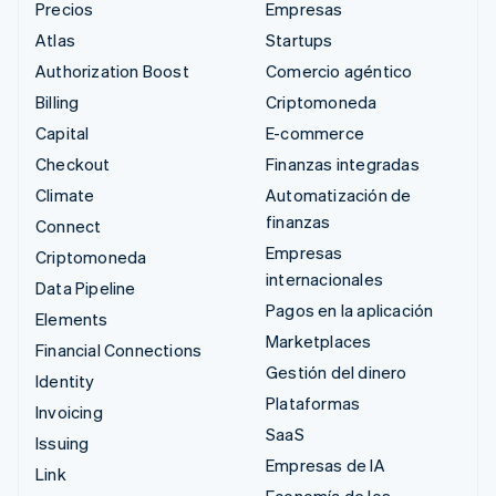
Precios
Empresas
Atlas
Startups
Authorization Boost
Comercio agéntico
Billing
Criptomoneda
Capital
E-commerce
Checkout
Finanzas integradas
Climate
Automatización de
finanzas
Connect
Empresas
Criptomoneda
internacionales
Data Pipeline
Pagos en la aplicación
Elements
Marketplaces
Financial Connections
Gestión del dinero
Identity
Plataformas
Invoicing
SaaS
Issuing
Empresas de IA
Link
Economía de los