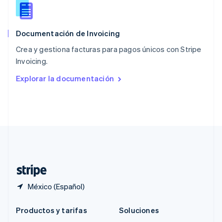
Português
English
RAE de Hong Kong, China
English
简体中文
Documentación de Invoicing
Reino Unido
English
Crea y gestiona facturas para pagos únicos con Stripe
República Checa
Invoicing.
English
Rumania
Explorar la documentación
English
Singapur
English
简体中文
Suecia
Svenska
English
Suiza
Deutsch
Français
Italiano
English
Tailandia
ไทย
English
México (Español)
Productos y tarifas
Soluciones