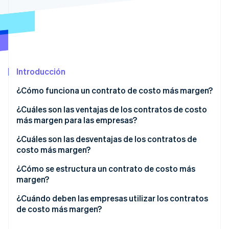
Ecosistema
Sesiones de Stripe 2026
Socios
Descubre cómo Stripe construye la infraestructura económi
Stripe App Marketplace
Mirar ahora
Introducción
¿Cómo funciona un contrato de costo más margen?
Situación de ejemplo
¿Cuáles son las ventajas de los contratos de costo
más margen para las empresas?
Situación de ejemplo
¿Cuáles son las desventajas de los contratos de
costo más margen?
¿Cómo se estructura un contrato de costo más
margen?
¿Cuándo deben las empresas utilizar los contratos
de costo más margen?
Cuando el alcance del proyecto es incierto