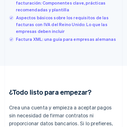
English
Español
简体中文
facturación: Componentes clave, prácticas
Estonia
recomendadas y plantilla
English
Aspectos básicos sobre los requisitos de las
Finlandia
facturas con IVA del Reino Unido: Lo que las
English
Svenska
Francia
empresas deben incluir
Français
English
Factura XML: una guía para empresas alemanas
Gibraltar
English
Grecia
English
Hungría
English
India
English
Irlanda
¿Todo listo para empezar?
English
Italia
Crea una cuenta y empieza a aceptar pagos
Italiano
English
Japón
sin necesidad de firmar contratos ni
日本語
English
proporcionar datos bancarios. Si lo prefieres,
Letonia