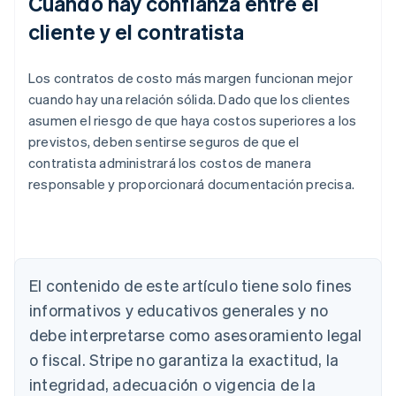
Cuando hay confianza entre el
cliente y el contratista
Los contratos de costo más margen funcionan mejor
cuando hay una relación sólida. Dado que los clientes
asumen el riesgo de que haya costos superiores a los
previstos, deben sentirse seguros de que el
contratista administrará los costos de manera
responsable y proporcionará documentación precisa.
Alemania
Deutsch
English
Australia
El contenido de este artículo tiene solo fines
English
informativos y educativos generales y no
Austria
debe interpretarse como asesoramiento legal
Deutsch
English
Bélgica
o fiscal. Stripe no garantiza la exactitud, la
Nederlands
Français
Deutsch
English
integridad, adecuación o vigencia de la
Brasil