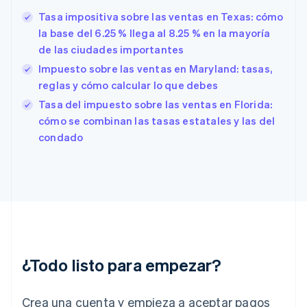
Tasa impositiva sobre las ventas en Texas: cómo
Eslovaquia
English
la base del 6.25 % llega al 8.25 % en la mayoría
Eslovenia
de las ciudades importantes
English
Italiano
Impuesto sobre las ventas en Maryland: tasas,
España
reglas y cómo calcular lo que debes
Español
English
Estados Unidos
Tasa del impuesto sobre las ventas en Florida:
English
Español
简体中文
cómo se combinan las tasas estatales y las del
Estonia
condado
English
Finlandia
English
Svenska
Francia
Français
English
Gibraltar
English
Grecia
English
¿Todo listo para empezar?
Hungría
English
India
Crea una cuenta y empieza a aceptar pagos
English