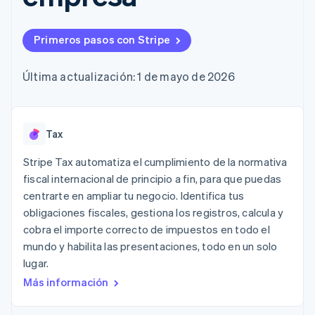
Authorization
Recognition
Empresa
Gestión del dinero
Gestionar
Boost
Automatización
Plataformas
suscripciones
Optimizaciones
contable
Hoja de ruta del
SaaS
Ofrecer cobro por
Primeros pasos con Stripe
de aceptación
Stripe Sigma
producto
consumo
Link
Informes
Conferencia anual
Emitir tarjetas
Proceso de
personalizados
Sessions
respaldadas por
Última actualización: 1 de mayo de 2026
compra
Data Pipeline
Empleos
monedas estables
Por sector
acelerado
Sincronización
Sala de prensa
Aprovisiona y gestiona
de datos
Stripe Press
servicios con agentes
Empresas de IA
Tax
Economía de los
creadores
Juegos
Contacto
Stripe Tax automatiza el cumplimiento de la normativa
Más
Recursos
Hostelería, viajes y ocio
fiscal internacional de principio a fin, para que puedas
Product roadmap
Contacta con ventas
Ver lo que viene
centrarte en ampliar tu negocio. Identifica tus
Seguros
Integraciones de
Conviértete en socio
Medios de
aplicaciones
obligaciones fiscales, gestiona los registros, calcula y
Radar
comunicación y
Ejemplos de código
cobra el importe correcto de impuestos en todo el
Prevención de fraude
entretenimiento
Blog de
mundo y habilita las presentaciones, todo en un solo
Organizaciones sin
desarrolladores
Atlas
fines de lucro
Estado de la API
lugar.
Constitución de una startup
Servicios
Más información
Climate
profesionales
Eliminación de dióxido de carbono
Sector público
Minorista