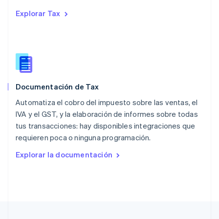
Nueva Zelandia
Explorar Tax
English
Países Bajos
Nederlands
English
Polonia
English
Portugal
Português
English
Documentación de Tax
RAE de Hong Kong, China
English
简体中文
Automatiza el cobro del impuesto sobre las ventas, el
Reino Unido
IVA y el GST, y la elaboración de informes sobre todas
English
tus transacciones: hay disponibles integraciones que
República Checa
requieren poca o ninguna programación.
English
Rumania
Explorar la documentación
English
Singapur
English
简体中文
Suecia
Svenska
English
Suiza
Deutsch
Français
Italiano
English