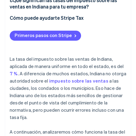
¿Qué significan las tasas del impuesto sobre las
Reglas de nexo económico para vendedores
ventas en Indiana para tu empresa?
remotos
Determinación del nexo
Cómo puede ayudarte Stripe Tax
Gestión de certificados de exención
Primeros pasos con Stripe
Sujeción a impuestos de los productos
Frecuencia de la declaración fiscal
La tasa del impuesto sobre las ventas de Indiana,
Automatización del impuesto sobre las ventas de
aplicada de manera uniforme en todo el estado, es del
Indiana
7 %
. A diferencia de muchos estados, Indiana no otorga
autoridad sobre el
impuesto sobre las ventas
a las
ciudades, los condados o los municipios. Eso hace de
Indiana uno de los estados más sencillos de gestionar
desde el punto de vista del cumplimiento de la
normativa, pero pueden ocurrir errores incluso con una
tasa fija.
A continuación, analizaremos cómo funciona la tasa del