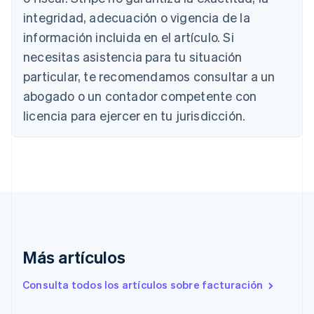
Deutsch
English
integridad, adecuación o vigencia de la
Australia
English
información incluida en el artículo. Si
Austria
necesitas asistencia para tu situación
Deutsch
English
Bélgica
particular, te recomendamos consultar a un
Nederlands
Français
Deutsch
English
abogado o un contador competente con
Brasil
licencia para ejercer en tu jurisdicción.
Português
English
Bulgaria
English
Canadá
English
Français
China continental
简体中文
English
Chipre
English
Croacia
Más artículos
English
Italiano
Dinamarca
Consulta todos los artículos sobre facturación
English
Emiratos Árabes Unidos
English