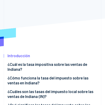
Ecosistema
Sesiones de Stripe 2026
Socios
Descubre cómo Stripe construye la infraestructura económi
Stripe App Marketplace
Mirar ahora
Introducción
¿Cuál es la tasa impositiva sobre las ventas de
Indiana?
¿Cómo funciona la tasa del impuesto sobre las
ventas en Indiana?
Sujeto a impuestos por defecto
¿Cuáles son las tasas del impuesto local sobre las
ventas de Indiana (IN)?
Exenciones comunes