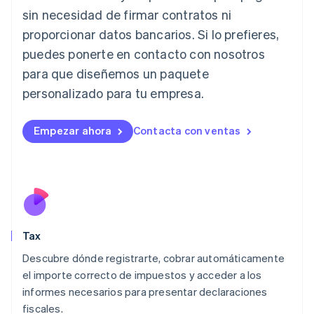
Irlanda
sin necesidad de firmar contratos ni
English
proporcionar datos bancarios. Si lo prefieres,
Italia
puedes ponerte en contacto con nosotros
Italiano
English
para que diseñemos un paquete
Japón
日本語
English
personalizado para tu empresa.
Letonia
English
Liechtenstein
Empezar ahora
Contacta con ventas
Deutsch
English
Lituania
English
Luxemburgo
Français
Deutsch
English
Malasia
English
简体中文
Tax
Malta
English
Descubre dónde registrarte, cobrar automáticamente
México
el importe correcto de impuestos y acceder a los
Español
English
informes necesarios para presentar declaraciones
Noruega
fiscales.
English