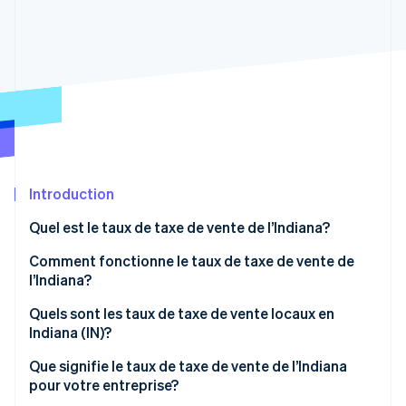
Commerce de détail
État des API
Atlas
Constitution d'une entreprise
Climate
Élimination du carbone
Écosystème
Identity
Partenaires
Vérification de l'identité
Stripe App Marketplace
Introduction
Quel est le taux de taxe de vente de l’Indiana?
Stripe Sessions 2026
Découvrez comment Stripe construit l’infrastructure écon
Comment fonctionne le taux de taxe de vente de
l’IA.
Regarder
l’Indiana?
Taxable par défaut
Quels sont les taux de taxe de vente locaux en
Indiana (IN)?
Exemptions courantes
Que signifie le taux de taxe de vente de l’Indiana
Règles de lien économique pour les marchands à
pour votre entreprise?
distance