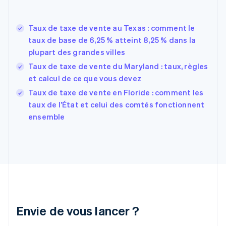
English
Espagne
Español
English
Taux de taxe de vente au Texas : comment le
Estonie
taux de base de 6,25 % atteint 8,25 % dans la
English
plupart des grandes villes
États-Unis
Taux de taxe de vente du Maryland : taux, règles
English
Español
简体中文
Finlande
et calcul de ce que vous devez
English
Svenska
Taux de taxe de vente en Floride : comment les
France
taux de l’État et celui des comtés fonctionnent
Français
English
ensemble
Gibraltar
English
Grèce
English
Hongrie
English
Inde
English
Irlande
Envie de vous lancer ?
English
Italie