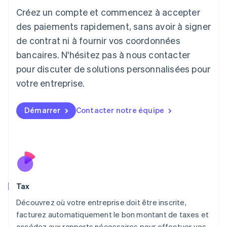
Italiano
English
Créez un compte et commencez à accepter
Japon
日本語
English
des paiements rapidement, sans avoir à signer
Lettonie
de contrat ni à fournir vos coordonnées
English
bancaires. N'hésitez pas à nous contacter
Liechtenstein
pour discuter de solutions personnalisées pour
Deutsch
English
Lituanie
votre entreprise.
English
Luxembourg
Français
Deutsch
English
Démarrer
Contacter notre équipe
Malaisie
English
简体中文
Malte
English
Mexique
Español
English
Norvège
Tax
English
Nouvelle-Zélande
Découvrez où votre entreprise doit être inscrite,
English
facturez automatiquement le bon montant de taxes et
Pays-Bas
accédez aux rapports nécessaires pour effectuer vos