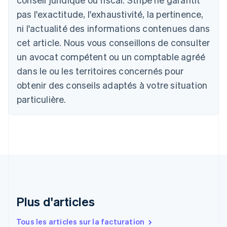
Deutsch
English
pas l'exactitude, l'exhaustivité, la pertinence,
Australie
ni l'actualité des informations contenues dans
English
Autriche
cet article. Nous vous conseillons de consulter
Deutsch
English
un avocat compétent ou un comptable agréé
Belgique
Nederlands
Français
Deutsch
English
dans le ou les territoires concernés pour
Brésil
obtenir des conseils adaptés à votre situation
Português
English
Bulgarie
particulière.
English
Canada
English
Français
Chine continentale
简体中文
English
Chypre
English
Croatie
English
Italiano
Plus d'articles
Danemark
English
Émirats arabes unis
Tous les articles sur la facturation