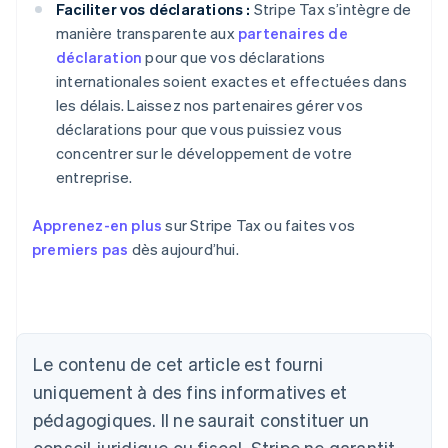
Faciliter vos déclarations :
Stripe Tax s’intègre de
manière transparente aux
partenaires de
déclaration
pour que vos déclarations
internationales soient exactes et effectuées dans
les délais. Laissez nos partenaires gérer vos
déclarations pour que vous puissiez vous
concentrer sur le développement de votre
entreprise.
Apprenez-en plus
sur Stripe Tax ou faites vos
premiers pas
dès aujourd’hui.
Le contenu de cet article est fourni
uniquement à des fins informatives et
pédagogiques. Il ne saurait constituer un
Allemagne
conseil juridique ou fiscal. Stripe ne garantit