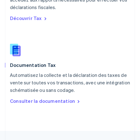
Nederlands
English
déclarations fiscales.
Pologne
English
Découvrir Tax
Portugal
Português
English
RAS de Hong Kong, Chine
English
简体中文
République tchèque
English
Roumanie
Documentation Tax
English
Royaume-Uni
Automatisez la collecte et la déclaration des taxes de
English
vente sur toutes vos transactions, avec une intégration
Singapour
schématisée ou sans codage.
English
简体中文
Slovaquie
Consulter la documentation
English
Slovénie
English
Italiano
Suède
Svenska
English
Suisse