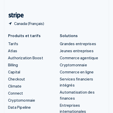
Deutsch
Français
Italiano
English
Thaïlande
ไทย
English
Canada (Français)
Produits et tarifs
Solutions
Tarifs
Grandes entreprises
Atlas
Jeunes entreprises
Authorization Boost
Commerce agentique
Billing
Cryptomonnaie
Capital
Commerce en ligne
Checkout
Services financiers
intégrés
Climate
Automatisation des
Connect
finances
Cryptomonnaie
Entreprises
Data Pipeline
internationales