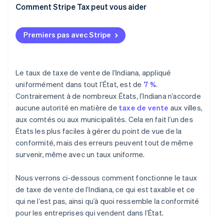
Détermination du lien économique
Comment Stripe Tax peut vous aider
Gestion du certificat d’exemption
Premiers pas avec Stripe
Assujettissement aux taxes des produits
Fréquence des déclarations
Le taux de taxe de vente de l’Indiana, appliqué
Automatisation de la taxe de vente en Indiana
uniformément dans tout l’État, est de
7 %
.
Contrairement à de nombreux États, l’Indiana n’accorde
aucune autorité en matière de
taxe de vente
aux villes,
aux comtés ou aux municipalités. Cela en fait l’un des
États les plus faciles à gérer du point de vue de la
conformité, mais des erreurs peuvent tout de même
survenir, même avec un taux uniforme.
Nous verrons ci-dessous comment fonctionne le taux
de taxe de vente de l’Indiana, ce qui est taxable et ce
qui ne l’est pas, ainsi qu’à quoi ressemble la conformité
pour les entreprises qui vendent dans l’État.