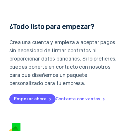
English
India
English
Irlanda
¿Todo listo para empezar?
English
Italia
Crea una cuenta y empieza a aceptar pagos
Italiano
English
Japón
sin necesidad de firmar contratos ni
日本語
English
proporcionar datos bancarios. Si lo prefieres,
Letonia
English
puedes ponerte en contacto con nosotros
Liechtenstein
para que diseñemos un paquete
Deutsch
English
Lituania
personalizado para tu empresa.
English
Luxemburgo
Empezar ahora
Contacta con ventas
Français
Deutsch
English
Malasia
English
简体中文
Malta
English
México