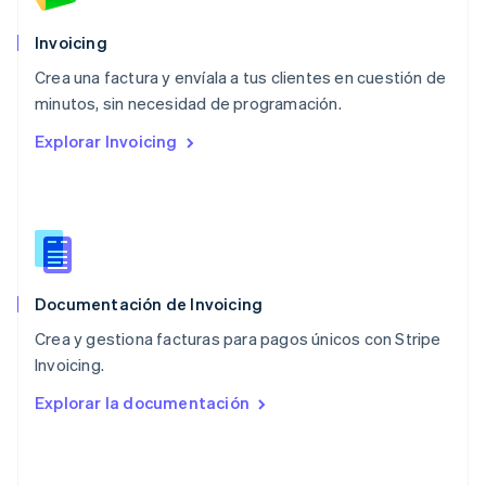
Español
English
Noruega
Invoicing
English
Crea una factura y envíala a tus clientes en cuestión de
Nueva Zelandia
English
minutos, sin necesidad de programación.
Países Bajos
Explorar Invoicing
Nederlands
English
Polonia
English
Portugal
Português
English
RAE de Hong Kong, China
English
简体中文
Documentación de Invoicing
Reino Unido
English
Crea y gestiona facturas para pagos únicos con Stripe
República Checa
Invoicing.
English
Rumania
Explorar la documentación
English
Singapur
English
简体中文
Suecia