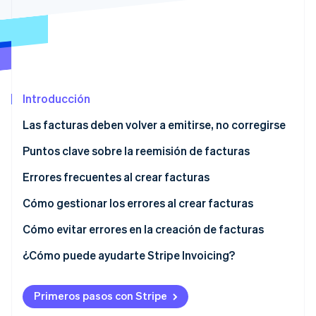
Ecosistema
Sesiones de Stripe 2026
Socios
Descubre cómo Stripe construye la infraestructura económi
Stripe App Marketplace
Mirar ahora
Introducción
Las facturas deben volver a emitirse, no corregirse
Puntos clave sobre la reemisión de facturas
Distingue números de facturas
Errores frecuentes al crear facturas
Confirma la fecha de emisión
Errores al calcular el importe de la factura o tasa
Cómo gestionar los errores al crear facturas
impositiva
No olvides informar a tu socio comercial
Verifica la naturaleza del error
Cómo evitar errores en la creación de facturas
Fecha de emisión o fecha de vencimiento del pago
Vuelve a emitir la factura
Usa un software de facturación que sea compatible
¿Cómo puede ayudarte Stripe Invoicing?
incorrecta
con el sistema de facturación
Ponte en contacto con el socio comercial y envía la
Errores con nombres o direcciones
factura reemitida
Crea una lista de verificación
Primeros pasos con Stripe