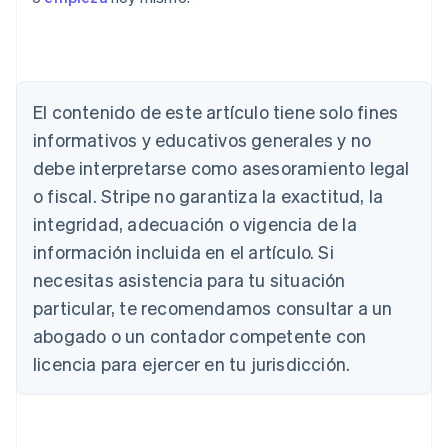
Alemania
Deutsch
English
Australia
English
El contenido de este artículo tiene solo fines
Austria
informativos y educativos generales y no
Deutsch
English
Bélgica
debe interpretarse como asesoramiento legal
Nederlands
Français
Deutsch
English
o fiscal. Stripe no garantiza la exactitud, la
Brasil
integridad, adecuación o vigencia de la
Português
English
Bulgaria
información incluida en el artículo. Si
English
necesitas asistencia para tu situación
Canadá
English
Français
particular, te recomendamos consultar a un
China continental
abogado o un contador competente con
简体中文
English
Chipre
licencia para ejercer en tu jurisdicción.
English
Croacia
English
Italiano
Dinamarca