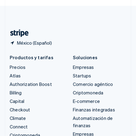
Svenska
English
Suiza
Deutsch
Français
Italiano
English
Tailandia
ไทย
English
México (Español)
Productos y tarifas
Soluciones
Precios
Empresas
Atlas
Startups
Authorization Boost
Comercio agéntico
Billing
Criptomoneda
Capital
E-commerce
Checkout
Finanzas integradas
Climate
Automatización de
finanzas
Connect
Empresas
Criptomoneda