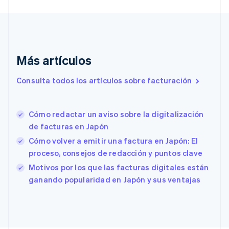
English
Emiratos Árabes Unidos
English
Eslovaquia
English
Más artículos
Eslovenia
English
Italiano
Consulta todos los artículos sobre facturación
España
Español
English
Estados Unidos
English
Español
简体中文
Cómo redactar un aviso sobre la digitalización
Estonia
de facturas en Japón
English
Cómo volver a emitir una factura en Japón: El
Finlandia
proceso, consejos de redacción y puntos clave
English
Svenska
Francia
Motivos por los que las facturas digitales están
Français
English
ganando popularidad en Japón y sus ventajas
Gibraltar
English
Grecia
English
Hungría