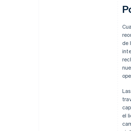
Evalúa y ajusta
P
Cua
reo
de 
int
rec
nue
ope
Las
tra
cap
el 
cam