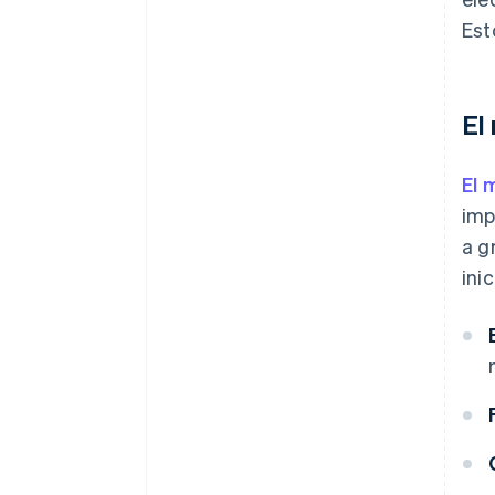
Est
El
El 
imp
a g
ini