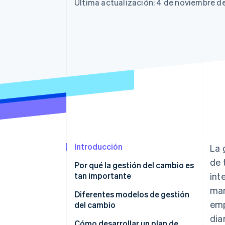
Última actualización: 4 de noviembre d
Introducción
La 
de 
Por qué la gestión del cambio es
tan importante
int
man
Diferentes modelos de gestión
emp
del cambio
dia
El modelo de cambio de 8 pasos
Cómo desarrollar un plan de