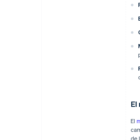
El
El
m
cam
de 