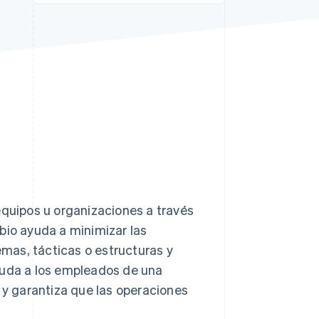
Sesiones de Stripe
2026
Descubre cómo Stripe
construye la
infraestructura
económica para la IA.
Mirar ahora
equipos u organizaciones a través
bio ayuda a minimizar las
mas, tácticas o estructuras y
yuda a los empleados de una
y garantiza que las operaciones