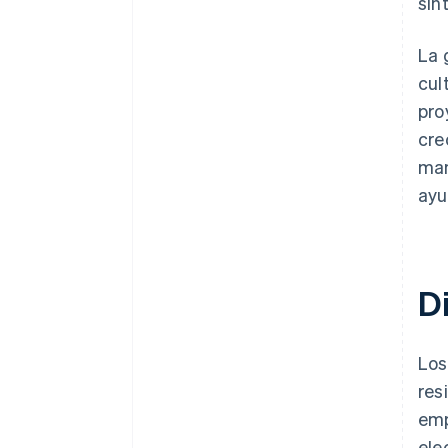
sin
La 
cul
pro
cre
man
ayu
D
Los
res
emp
ele