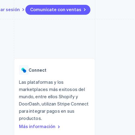
iar sesión
Comunícate con ventas
Recursos
Ecosistema
Contacto
 marketplaces
Más
Integraciones de aplicaciones
Socios
Contacta con ventas
Product roadmap
s
Ejemplos de código
Stripe App Marketplace
Conviértete en socio
Ver lo que viene
ataformas
Blog de desarrolladores
Estado de la API
Radar
Prevención de fraude
Connect
Atlas
Constitución de una startup
 lucro
Las plataformas y los
marketplaces más exitosos del
Climate
Eliminación de dióxido de
mundo, entre ellos Shopify y
carbono
DoorDash, utilizan Stripe Connect
para integrar pagos en sus
productos.
Más información