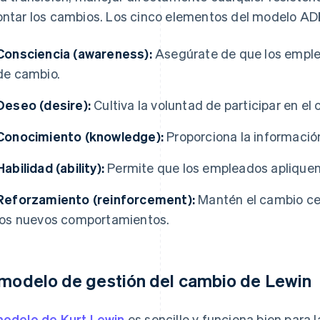
ontar los cambios. Los cinco elementos del modelo AD
Consciencia (awareness):
Asegúrate de que los empl
de cambio.
Deseo (desire):
Cultiva la voluntad de participar en el
Conocimiento (knowledge):
Proporciona la información
Habilidad (ability):
Permite que los empleados apliquen
Reforzamiento (reinforcement):
Mantén el cambio cel
los nuevos comportamientos.
 modelo de gestión del cambio de Lewin
modelo de Kurt Lewin
es sencillo y funciona bien para