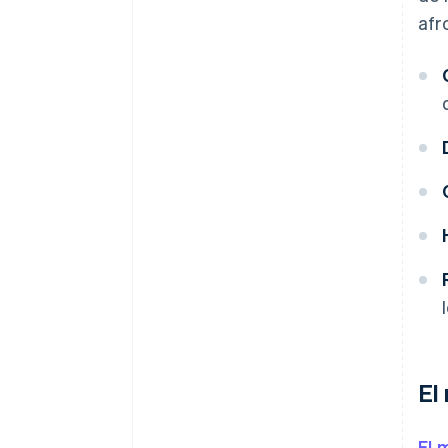
afr
El
El 