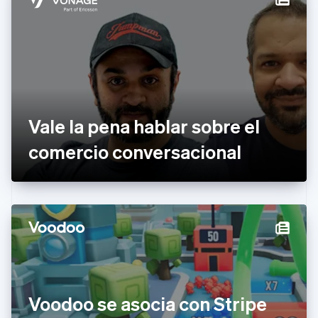
Chipre
English
Croacia
English
Italiano
Dinamarca
English
Emiratos Árabes Unidos
English
Vale la pena hablar sobre el
Eslovaquia
English
comercio conversacional
Eslovenia
English
Italiano
España
Español
English
Estados Unidos
English
Español
简体中文
Estonia
English
Finlandia
English
Svenska
Francia
Voodoo se asocia con Stripe
Français
English