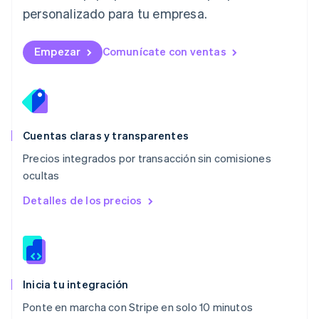
Malasia
personalizado para tu empresa.
English
简体中文
Malta
English
Empezar
Comunícate con ventas
México
Español
English
Noruega
English
Nueva Zelandia
English
Cuentas claras y transparentes
Países Bajos
Precios integrados por transacción sin comisiones
Nederlands
English
ocultas
Polonia
English
Detalles de los precios
Portugal
Português
English
RAE de Hong Kong, China
English
简体中文
Reino Unido
English
Inicia tu integración
República Checa
Ponte en marcha con Stripe en solo 10 minutos
English