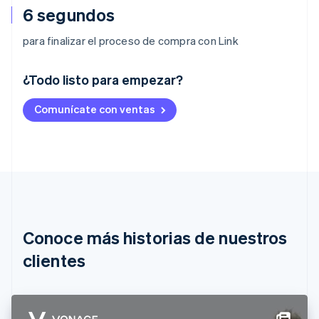
6 segundos
para finalizar el proceso de compra con Link
¿Todo listo para empezar?
Alemania
Comunícate con ventas
Deutsch
English
Australia
English
Austria
Deutsch
English
Bélgica
Nederlands
Français
Deutsch
English
Brasil
Português
English
Conoce más historias de nuestros
Bulgaria
English
clientes
Canadá
English
Français
China continental
简体中文
English