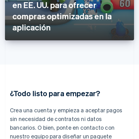
Gibraltar
en EE. UU. para ofrecer
English
compras optimizadas en la
Grecia
English
aplicación
Hungría
English
India
English
Irlanda
English
Italia
Italiano
English
Japón
日本語
English
¿Todo listo para empezar?
Letonia
English
Liechtenstein
Crea una cuenta y empieza a aceptar pagos
Deutsch
English
Lituania
sin necesidad de contratos ni datos
English
bancarios. O bien, ponte en contacto con
Luxemburgo
nuestro equipo para diseñar un paquete
Français
Deutsch
English