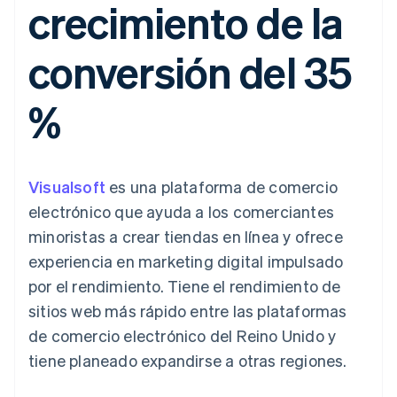
crecimiento de la
Authorization
Recognition
Empresa
Gestión del dinero
Gestionar
Boost
Automatización
Plataformas
suscripciones
Optimizaciones
contable
Hoja de ruta del
SaaS
Ofrecer cobro por
conversión del 35
de aceptación
Stripe Sigma
producto
consumo
Link
Informes
Conferencia anual
Emitir tarjetas
Proceso de
personalizados
Sessions
respaldadas por
%
compra
Data Pipeline
Empleos
monedas estables
Por sector
acelerado
Sincronización
Sala de prensa
Aprovisiona y gestiona
de datos
Stripe Press
servicios con agentes
Empresas de IA
Economía de los
Visualsoft
es una plataforma de comercio
creadores
Juegos
Contacto
electrónico que ayuda a los comerciantes
Más
Recursos
Hostelería, viajes y ocio
Product roadmap
minoristas a crear tiendas en línea y ofrece
Contacta con ventas
Ver lo que viene
Seguros
Integraciones de
Conviértete en socio
experiencia en marketing digital impulsado
Medios de
aplicaciones
Radar
comunicación y
Ejemplos de código
por el rendimiento. Tiene el rendimiento de
Prevención de fraude
entretenimiento
Blog de
sitios web más rápido entre las plataformas
Organizaciones sin
desarrolladores
Atlas
fines de lucro
Estado de la API
Constitución de una startup
de comercio electrónico del Reino Unido y
Servicios
tiene planeado expandirse a otras regiones.
Climate
profesionales
Eliminación de dióxido de carbono
Sector público
Minorista