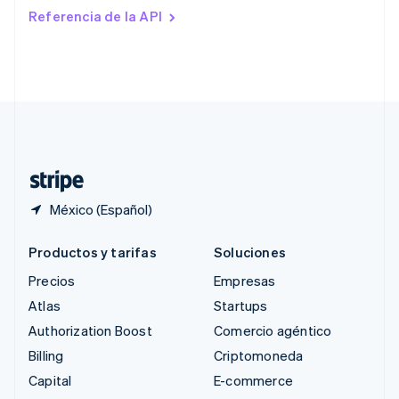
Rumania
Referencia de la API
English
Singapur
English
简体中文
Suecia
Svenska
English
Suiza
Deutsch
Français
Italiano
English
Tailandia
ไทย
English
México (Español)
Productos y tarifas
Soluciones
Precios
Empresas
Atlas
Startups
Authorization Boost
Comercio agéntico
Billing
Criptomoneda
Capital
E-commerce