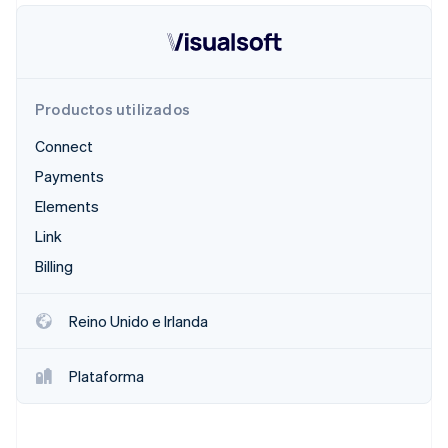
Ecosistema
Sesiones de Stripe 2026
Productos utilizados
Socios
Descubre cómo Stripe construye la infraestructura económi
Stripe App Marketplace
Mirar ahora
Connect
Payments
Elements
Link
Billing
Reino Unido e Irlanda
Plataforma