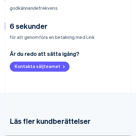
godkännandefrekvens
6 sekunder
för att genomföra en betalning med Link
Australien
English
Är du redo att sätta igång?
Belgien
Nederlands
Français
Deutsch
English
Kontakta säljteamet
Brasilien
Português
English
Bulgarien
English
Cypern
English
Danmark
English
Estland
Läs fler kundberättelser
English
Fastlandskina
简体中文
English