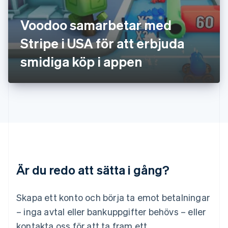
Kroatien
English
Italiano
Voodoo samarbetar med
Lettland
English
Stripe i USA för att erbjuda
Liechtenstein
smidiga köp i appen
Deutsch
English
Litauen
English
Luxemburg
Français
Deutsch
English
Malaysia
English
简体中文
Malta
English
Mexiko
Español
English
Är du redo att sätta i gång?
Nederländerna
Nederlands
English
Norge
Skapa ett konto och börja ta emot betalningar
English
– inga avtal eller bankuppgifter behövs – eller
Nya Zeeland
kontakta oss för att ta fram ett
English