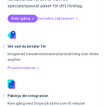
Polen
specialanpassat paket för ditt företag.
English
Portugal
Português
English
Kom igång
Kontakta säljteamet
Rumänien
English
Schweiz
Deutsch
Français
Italiano
English
Singapore
English
简体中文
Vet vad du betalar för
Slovakien
Integrerad transaktionsbaserad prissättning utan dolda
English
avgifter
Slovenien
English
Italiano
Prisinformation
Spanien
Español
English
Storbritannien
English
Sverige
Svenska
English
Påbörja din integration
Thailand
Kom igång med Stripe på så lite som 10 minuter
ไทย
English