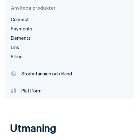
Identitetsverifiering online
Partner
Använda produkter
Stripe App Marketplace
Connect
Payments
Elements
Stripe Sessions 2026
Se hur Stripe bygger den ekonomiska inf
Link
Titta nu
Billing
Storbritannien och Irland
Plattform
Utmaning