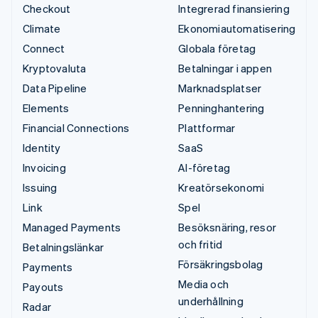
Checkout
Integrerad finansiering
Climate
Ekonomiautomatisering
Connect
Globala företag
Kryptovaluta
Betalningar i appen
Data Pipeline
Marknadsplatser
Elements
Penninghantering
Financial Connections
Plattformar
Identity
SaaS
Invoicing
AI-företag
Issuing
Kreatörsekonomi
Link
Spel
Managed Payments
Besöksnäring, resor
och fritid
Betalningslänkar
Försäkringsbolag
Payments
Media och
Payouts
underhållning
Radar