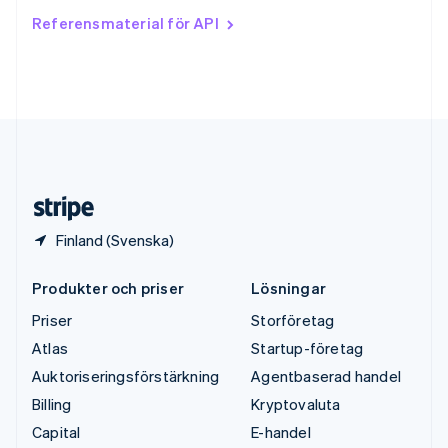
Tjeckien
Referensmaterial för API
English
Tyskland
Deutsch
English
Ungern
English
USA
English
Español
简体中文
Österrike
Deutsch
English
Finland (Svenska)
Produkter och priser
Lösningar
Priser
Storföretag
Atlas
Startup-företag
Auktoriseringsförstärkning
Agentbaserad handel
Billing
Kryptovaluta
Capital
E-handel