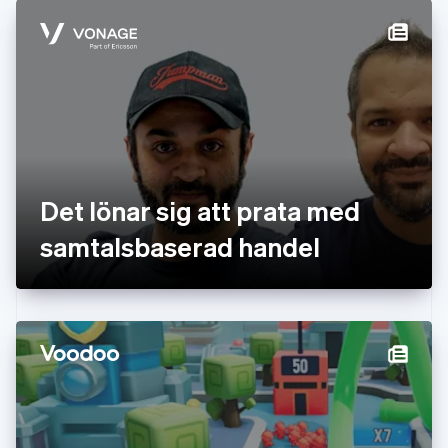
Finland
English
Svenska
Frankrike
Français
English
Förenade Arabemiraten
English
Gibraltar
English
Grekland
English
Det lönar sig att prata med
Hongkong SAR, Kina
samtalsbaserad handel
English
简体中文
Indien
English
Irland
English
Italien
Italiano
English
Japan
日本語
English
Kanada
English
Français