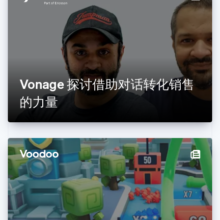
德国
Deutsch
English
法国
Français
English
芬兰
English
Svenska
荷兰
Nederlands
English
Vonage 探讨借助对话转化销售
加拿大
English
Français
的力量
捷克
English
克罗地亚
English
Italiano
拉脱维亚
English
立陶宛
English
列支敦士登
Deutsch
English
卢森堡
Français
Deutsch
English