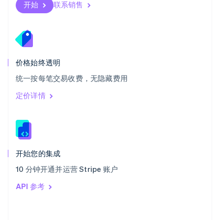
斯洛伐克
开始
联系销售
English
斯洛文尼亚
English
Italiano
泰国
ไทย
English
希腊
价格始终透明
English
统一按每笔交易收费，无隐藏费用
西班牙
Español
English
定价详情
新加坡
English
简体中文
新西兰
English
匈牙利
English
开始您的集成
意大利
10 分钟开通并运营 Stripe 账户
Italiano
English
印度
API 参考
English
英国
English