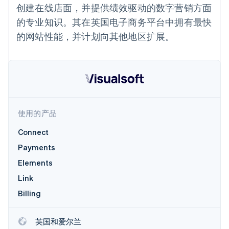
Authorization
Stripe Sigma
产品路线图
创建在线店面，并提供绩效驱动的数字营销方面
SaaS
Boost
自定义报告
Sessions 年度大会
支付成功率优
的专业知识。其在英国电子商务平台中拥有最快
Data Pipeline
招聘
化
数据同步
资讯中心
的网站性能，并计划向其他地区扩展。
Link
资源
Stripe Press
加速结账
按行业
应用集成
AI 企业
代码示例
创作者经济
开发者博客
联系
游戏
API 状态
更多
酒店、旅游与休闲
联系销售
Product roadmap
保险
成为合作伙伴
了解未来规划
使用的产品
媒体与娱乐
非营利组织
Radar
Connect
专业服务
欺诈防范
公共部门
Payments
Atlas
零售
初创企业注册
Elements
Climate
Link
碳移除
生态系统
Billing
合作伙伴
Stripe App Marketplace
英国和爱尔兰