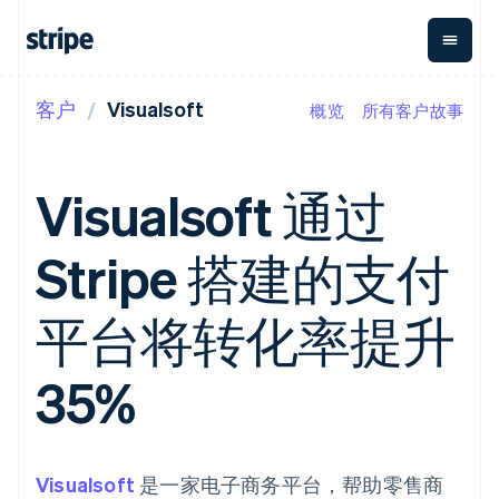
客户
Visualsoft
概览
所有客户故事
按企业阶段
文档
学习
支付
营收
资金管
平台
理
易市
大型企业
Stripe 文档
博客
Payments
Billing
初创企业
API 参考文档
客户案例
Visualsoft 通过
在线支付
经常性收入
Global
Conn
库与 SDK
指南
Payment links
Metronome
Payouts
Stripe Apps
按用量计费
平台
Stripe 搭建的支付
无代码支付
Subscriptions
向第三
按应用场景
Checkout
方打款
支持
预构建支付界
订阅管理
Crypto
指南
智能体商务
平台将转化率提升
面
Invoicing
钱包、
加密货币
获取支持
一次性或定期
Elements
稳定币
电子商务
接受线上付款
托管支持方案
灵活的 UI 组件
账单
发行和
嵌入式金融
实施预置结账流程
专业服务
35%
Payment
Tax
发卡基
财务自动化
构建平台或交易市场
methods
销售税和增值
础设施
全球化企业
管理订阅
接入 125+ 种支
税自动化
应用内支付
提供按用量计费
付方式
Revenue
交易市场
发行稳定币支持的支付卡
Terminal
Recognition
公司
资金管理
通过智能体配置和管理服
Visualsoft
线下支付
是一家电子商务平台，帮助零售商
会计自动化
平台
务