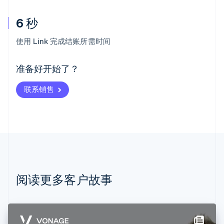
6 秒
阿联酋
English
使用 Link 完成结账所需时间
爱尔兰
English
爱沙尼亚
准备好开始了？
English
奥地利
联系销售
Deutsch
English
澳大利亚
English
巴西
Português
English
保加利亚
English
比利时
Nederlands
Français
Deutsch
English
阅读更多客户故事
波兰
English
丹麦
English