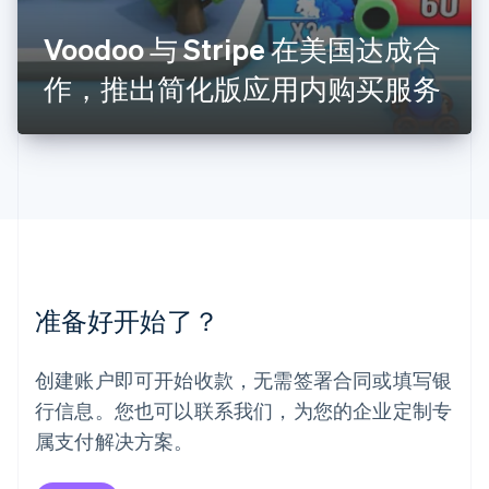
罗马尼亚
English
Voodoo 与 Stripe 在美国达成合
马尔他
English
作，推出简化版应用内购买服务
马来西亚
English
简体中文
美国
English
Español
简体中文
墨西哥
Español
English
挪威
English
葡萄牙
Português
English
准备好开始了？
日本
日本語
English
瑞典
创建账户即可开始收款，无需签署合同或填写银
Svenska
English
瑞士
行信息。您也可以联系我们，为您的企业定制专
Deutsch
Français
Italiano
English
属支付解决方案。
塞浦路斯
English