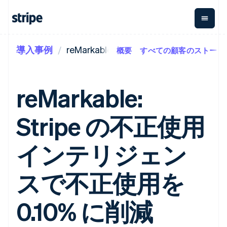
導入事例
reMarkable
概要
すべての顧客のストーリ
企業規模別
ドキュメント
学ぶ
支払い
収益
資金管
プラッ
理
フォー
大企業向け
Stripe のドキュメント
ブログ
とマー
Payments
Billing
スタートアップ向け
API リファレンス
導入事例
reMarkable:
オンライン決
経常収益
ットプ
Global
ライブラリと SDK
ガイド
済
Metronome
Payouts
イス
Stripe Apps
Managed
Stripe の不正使用
従量課金
Payments
第三者
Connec
ユースケース別
マーチャント
サブスクリ
への入
サポート
プション
オブレコード
金
プラッ
ガイド
エージェンティックコマ
インテリジェン
サブスクリ
ソリューショ
Payment links
フォー
ース
サポートに問い合わせる
プションの
ン
決済の
E コマース / ECサイト
オンライン決済を受け付
管理サポートプラン
コーディング
管理
Invoicing
築
埋込型金融
け
プロフェッショナルサー
スで不正使用を
1 回限りまた
不要の決済ペ
請求・財務関連
構築済みの決済を実装
ビス
は継続
ージ
Checkout
グローバルビジネス
プラットフォームまたは
構築済み決済
Tax
アプリ内決済
マーケットプレイスを構
0.10% に削減
消費税と
UI
マーケットプレイス
築する
VAT の自動
Elements
資金管理
サブスクリプションを管
柔軟な UI コン
計算
Revenue
会社
プラットフォーム
理