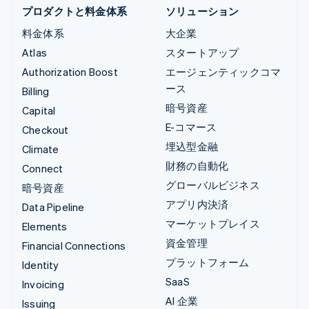
プロダクトと料金体系
ソリューション
料金体系
大企業
Atlas
スタートアップ
Authorization Boost
エージェンティックコマ
ース
Billing
暗号資産
Capital
E-コマース
Checkout
埋込型金融
Climate
財務の自動化
Connect
グローバルビジネス
暗号資産
アプリ内決済
Data Pipeline
マーケットプレイス
Elements
資金管理
Financial Connections
プラットフォーム
Identity
SaaS
Invoicing
AI 企業
Issuing