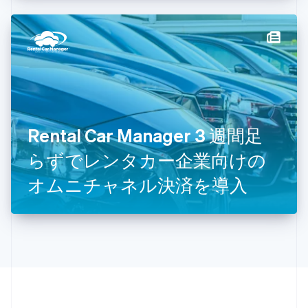
English
シンガポール
English
简体中文
スイス
Deutsch
Français
Italiano
English
スウェーデン
Svenska
English
スペイン
Español
English
スロバキア
Rental Car Manager 3 週間足
English
らずでレンタカー企業向けの
スロベニア
English
Italiano
オムニチャネル決済を導入
タイ
ไทย
English
チェコ共和国
English
デンマーク
English
ドイツ
Deutsch
English
ニュージーランド