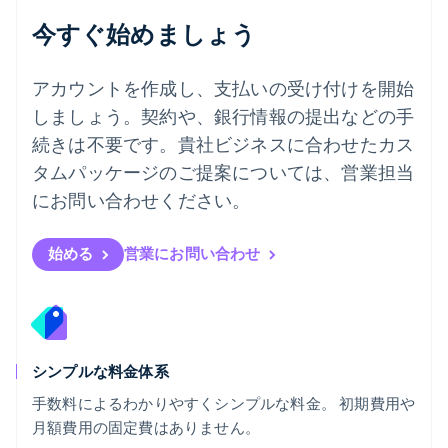
English
今すぐ始めましょう
ノルウェー
English
ハンガリー
アカウントを作成し、支払いの受け付けを開始
English
フィンランド
しましょう。契約や、銀行情報の提出などの手
English
Svenska
続きは不要です。貴社ビジネスに合わせたカス
ブラジル
タムパッケージのご提案については、営業担当
Português
English
フランス
にお問い合わせください。
Français
English
ブルガリア
English
始める
営業にお問い合わせ
ベルギー
Nederlands
Français
Deutsch
English
ポーランド
English
ポルトガル
Português
English
シンプルな料金体系
マルタ
手数料によるわかりやすくシンプルな料金。 初期費用や
English
月額費用の固定費はありません。
マレーシア