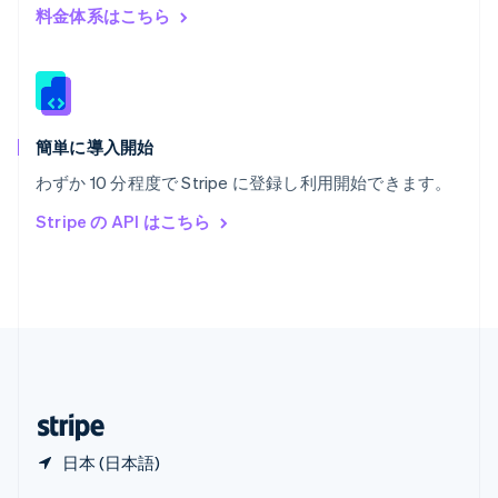
English
简体中文
料金体系はこちら
メキシコ
Español
English
ラトビア
English
リトアニア
English
簡単に導入開始
リヒテンシュタイン
わずか 10 分程度で Stripe に登録し利用開始できます。
Deutsch
English
ルーマニア
Stripe の API はこちら
English
ルクセンブルグ
Français
Deutsch
English
中国香港特別行政区
English
简体中文
中国本土
简体中文
English
日本
日本語
English
日本 (日本語)