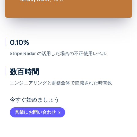
0.10%
Stripe Radar の活用した場合の不正使用レベル
数百時間
エンジニアリングと財務全体で節減された時間数
アイルランド
今すぐ始めましょう
English
アメリカ
営業にお問い合わせ
English
Español
简体中文
アラブ首長国連邦
English
イギリス