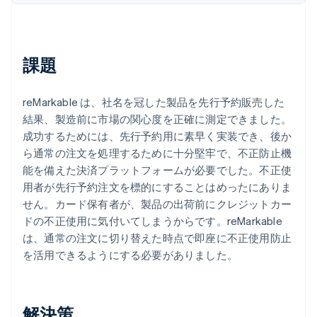
パートナー
Climate
Stripe App Marketplace
カーボンリムーバル
Identity
課題
オンライン本人確認
reMarkable は、社名を冠した製品を先行予約販売した
結果、製造前に市場の関心度を正確に測定できました。
成功するためには、先行予約用に素早く実装でき、後か
Stripe Sessions 2026
ら通常の注文を処理するために十分堅牢で、不正防止機
Stripe が AI の経済インフラをどのように構築しているかを
能を備えた決済プラットフォームが必要でした。不正使
ご覧ください。
用者が先行予約注文を標的にすることはめったにありま
こちらをご覧ください
せん。カード保有者が、製品の出荷前にクレジットカー
ドの不正使用に気付いてしまうからです。reMarkable
は、通常の注文に切り替えた時点で即座に不正使用防止
を活用できるようにする必要がありました。
解決策