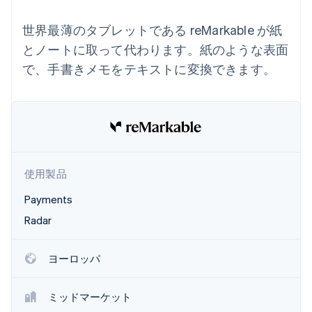
Recognition
ポーネント
SaaS
従量課金請求を提供
決済手段
製品ロードマップ
ステーブルコイン担保型
会計管理の
世界最薄のタブレットである reMarkable が紙
125 以上の決
Sessions 年次カンファ
のカードを発行
自動化
済手段を利用
レンス
とノートに取って代わります。紙のような表面
エージェントによるサー
Stripe
可能
Terminal
採用情報
ビスのプロビジョニング
Sigma
で、手書きメモをテキストに変換できます。
業種別
対面支払い
ニュースルーム
と管理
カスタムレ
Authorization
Stripe Press
ポート
Boost
AI 企業
Data
決済成功率の
クリエイターエコノミ―
Pipeline
最適化
ゲーム
リソース
データの同
Link
ホスピタリティ、旅行、
お問い合わせ
期
スピーディー
レジャー
な決済
保険
アプリへの導入
営業にお問い合わせ
メディアおよびエンター
コードサンプル
使用製品
パートナーになる
テインメント
開発者のブログ
非営利団体
API ステータス
Payments
プロフェッショナルサー
その他
Radar
ビス
Product roadmap
パブリックセクター
今後の予定を確認
小売業
ヨーロッパ
Radar
不正防止
ミッドマーケット
エコシステム
Atlas
スタートアップの企業設立