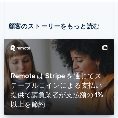
English
イタリア
Italiano
English
インド
English
顧客のストーリーをもっと読む
エストニア
English
オーストラリア
English
オーストリア
Deutsch
English
オランダ
Nederlands
English
カナダ
Remote は Stripe を通じてス
English
Français
キプロス
テーブルコインによる支払い
English
提供で請負業者が支払額の 1%
ギリシア
English
以上を節約
クロアチア
English
Italiano
ジブラルタル