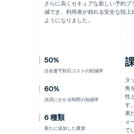
さらに高くセキュアな新しい予約プ
Link
スピーディーな決済
減でき、利用者が頼れる安全な陸上
ようになりました。
50%
法令遵守対応コストの削減率
タ
60%
角
性
決済にかかる時間の短縮率
す
果
6 種類
ォ
新たに追加した通貨
て