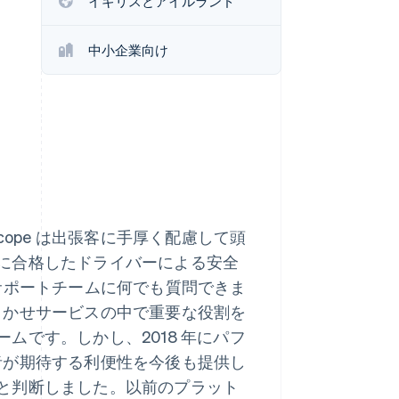
イギリスとアイルランド
中小企業向け
Stripe Sessions 2026
Stripe が AI の経済インフ
ラをどのように構築して
いるかをご覧ください。
こちらをご覧ください
cope は出張客に手厚く配慮して頭
に合格したドライバーによる安全
サポートチームに何でも質問できま
るおまかせサービスの中で重要な役割を
ムです。しかし、2018 年にパフ
利用者が期待する利便性を今後も提供し
と判断しました。以前のプラット