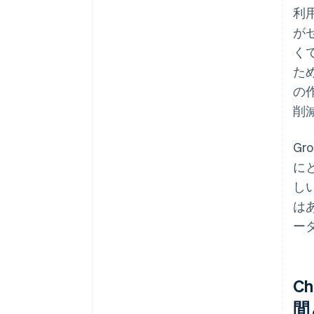
利
が
く
ため
の
削
Gr
に
し
は
ー
C
間