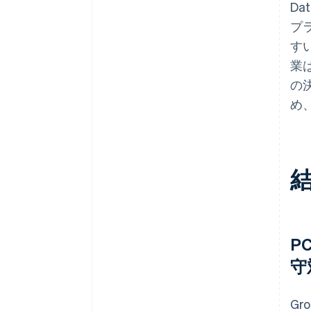
Da
プ
す
業
の
め
P
守
G