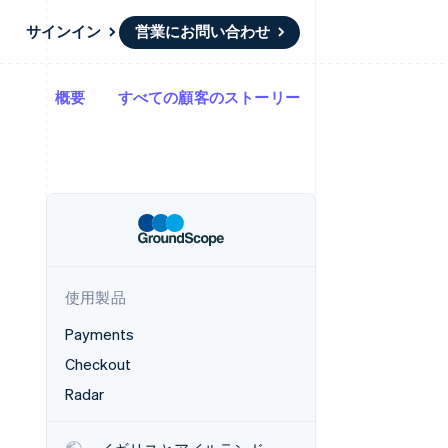
サインイン
営業にお問い合わせ
概要
すべての顧客のストーリー
リソース
エコシステム
お問い合わせ
ームとマーケット
その他
アプリへの導入
パートナー
営業にお問い合わせ
Product roadmap
ス
コードサンプル
Stripe App Marketplace
パートナーになる
今後の予定を確認
開発者のブログ
ーム決済の構築
ャー
API ステータス
Radar
不正防止
ンメント
Atlas
スタートアップの企業設立
使用製品
Climate
カーボンリムーバル
Payments
Identity
Checkout
オンライン本人確認
Radar