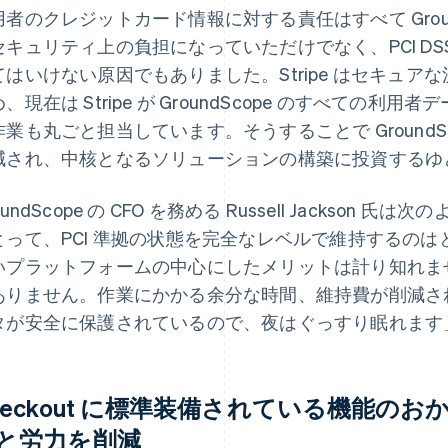
用者のクレジットカード情報に対する責任はすべて Groun
セキュリティ上の負担になっていただけでなく、PCI D
てはいけない原因でもありました。Stripe はセキュ
、現在は Stripe が GroundScope のすべての
作業も丸ごと担当しています。そうすることで GroundSc
減され、中核となるソリューションの構築に投資するゆ
oundScope の CFO を務める Russell Jackso
とって、PCI 準拠の状態を完全なレベルで維持するのはとて
いプラットフォームの中心にしたメリットは計り知れま
ありません。作業にかかる余分な時間、維持費が削減さ
タが安全に保護されているので、夜はぐっすり眠れます
heckout に標準装備されている機能の
と労力を削減