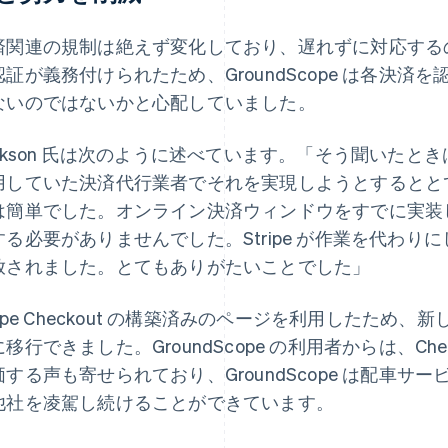
済関連の規制は絶えず変化しており、遅れずに対応するの
認証が義務付けられたため、GroundScope は各決
ないのではないかと心配していました。
ackson 氏は次のように述べています。「そう聞いた
用していた決済代行業者でそれを実現しようとするとと
は簡単でした。オンライン決済ウィンドウをすでに実装
する必要がありませんでした。Stripe が作業を代わ
放されました。とてもありがたいことでした」
tripe Checkout の構築済みのページを利用したた
移行できました。GroundScope の利用者からは、Ch
価する声も寄せられており、GroundScope は配車
他社を凌駕し続けることができています。