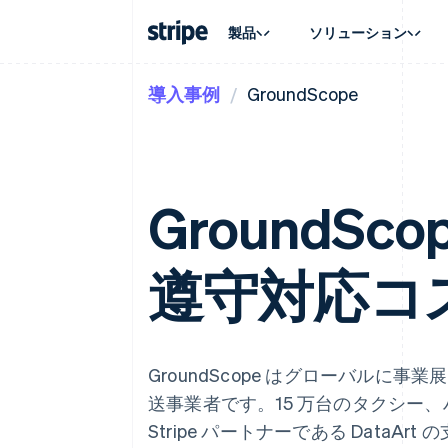
製品
ソリューション
導入事例
GroundScope
企業規模別
ドキュメント
学ぶ
ユースケ
サポート
支払い
収益
大企業向け
Stripe のドキュメント
ブログ
エージェ
サポート
Payments
Billing
スタートアップ向け
API リファレンス
導入事例
E コマー
管理サポ
オンライン決済
経常収益
ライブラリと SDK
ガイド
埋込型
プロフェ
Managed Payments
Metronome
Stripe Apps
請求・
GroundScop
マーチャントオブレコードソリ
従量課金
グローバ
ューション
サブスクリプション
アプリ
サブスクリプション
Payment links
マーケッ
コーディング不要の決済ページ
Invoicing
遵守対応コス
資金管
1 回限りまたは継続
Checkout
プラット
構築済み決済 UI
Tax
SaaS
消費税と VAT の自
Elements
柔軟な UI コンポーネント
Revenue Recogniti
会計管理の自動化
決済手段
GroundScope はグローバル
125 以上の決済手段を利用可能
Stripe Sigma
カスタムレポート
Terminal
送事業者です。15 万台のタクシー
対面支払い
Data Pipeline
Stripe パートナーである DataAr
データの同期
Authorization Boost
決済成功率の最適化