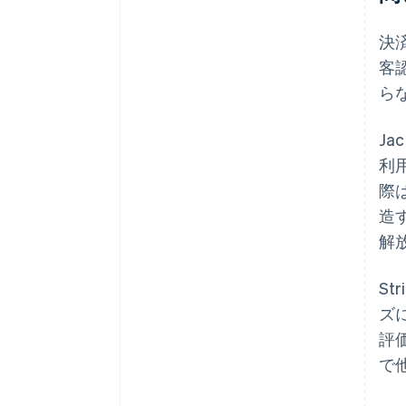
決
客
ら
J
利
際
造
解
S
ズに
評
で