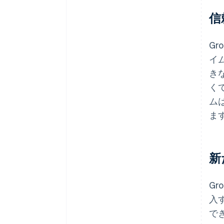
信
Gr
イ
き
く
ム
ま
新
G
入
で