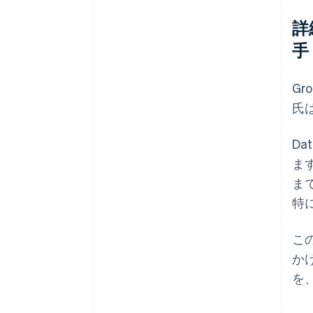
詳
手
Gr
氏
Da
ま
ま
特
この
か
を