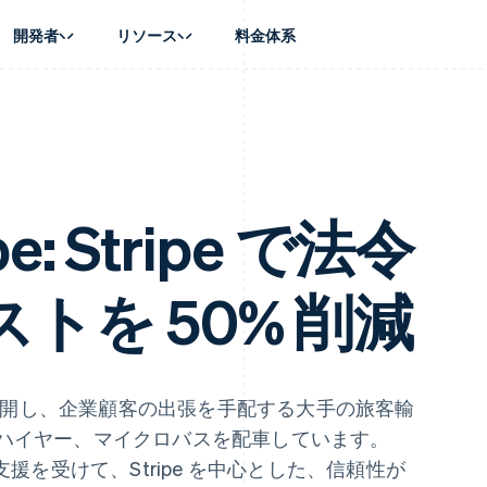
開発者
リソース
料金体系
ース別
ガイド
業種別
会社
資金管理
プラットフォ
プレイス
ンティックコマース
に問い合わせる
オンライン決済を受け付け
AI 企業
製品ロードマップ
Global Payouts
ス / ECサイト
ートプラン
構築済みの決済を実装
クリエイターエコノミ―
Sessions 年次カンファレン
第三者への入金
Connect
金融
ッショナルサービス
プラットフォームまたはマーケットプレイスを構築する
ゲーム
採用情報
プラットフォ
財務関連
ホスピタリティ、旅行、レジ
ニュースルーム
e: Stripe で法令
ルビジネス
サブスクリプションを管理
保険
Stripe Press
内決済
従量課金請求を提供
メディアおよびエンターテイ
の管理
トプレイス
ステーブルコイン担保型のカードを発行
トを 50% 削減
理
エージェントによるサービスのプロビジョニングと管理
非営利団体
フォーム
プロフェッショナルサービス
パブリックセクター
動計算
小売業
on
に事業展開し、企業顧客の出張を手配する大手の旅客輸
、ハイヤー、マイクロバスを配車しています。
t の支援を受けて、Stripe を中心とした、信頼性が