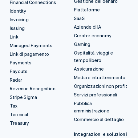
Gestione del denaro
Financial Connections
Piattaforme
Identity
SaaS
Invoicing
Aziende di IA
Issuing
Creator economy
Link
Gaming
Managed Payments
Ospitalità, viaggi e
Link di pagamento
tempo libero
Payments
Assicurazione
Payouts
Media e intrattenimento
Radar
Organizzazioni non profit
Revenue Recognition
Servizi professionali
Stripe Sigma
Pubblica
Tax
amministrazione
Terminal
Commercio al dettaglio
Treasury
Integrazioni e soluzioni