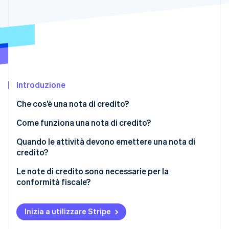
Scopri cosa ti aspetta
Radar
Ecosistema
Prevenzione delle frodi
Partner
Atlas
Stripe App Marketplace
Costituzione di start-up
Climate
Rimozione del carbonio
Introduzione
Identity
Che cos’è una nota di credito?
Verifica online dell'identità
Come funziona una nota di credito?
Quando le attività devono emettere una nota di
credito?
Stripe Sessions 2026
Resi prodotto
Le note di credito sono necessarie per la
Scopri come Stripe sta costruendo l'infrastruttura economi
conformità fiscale?
Guarda ora
Articoli danneggiati o difettosi
Applicazione a livello locale
Ordini annullati
Inizia a utilizzare Stripe
Requisiti per la contabilità
Addebiti eccessivi o errori di fatturazione