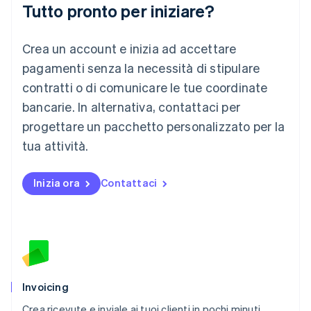
Tutto pronto per iniziare?
English
Lussemburgo
Crea un account e inizia ad accettare
Français
Deutsch
English
Malaysia
pagamenti senza la necessità di stipulare
English
简体中文
contratti o di comunicare le tue coordinate
Malta
English
bancarie. In alternativa, contattaci per
Messico
progettare un pacchetto personalizzato per la
Español
English
Norvegia
tua attività.
English
Nuova Zelanda
Inizia ora
Contattaci
English
Paesi Bassi
Nederlands
English
Polonia
English
Portogallo
Português
English
RAS di Hong Kong, Cina
Invoicing
English
简体中文
Crea ricevute e inviale ai tuoi clienti in pochi minuti,
Regno Unito