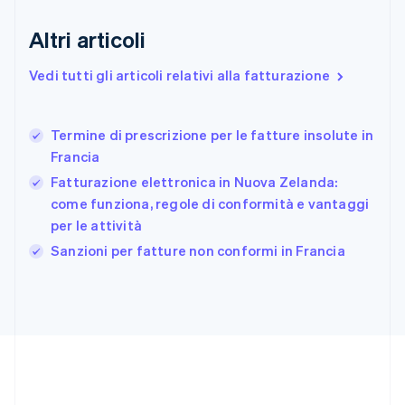
Finlandia
English
Svenska
Altri articoli
Francia
Français
English
Vedi tutti gli articoli relativi alla fatturazione
Germania
Deutsch
English
Giappone
日本語
English
Termine di prescrizione per le fatture insolute in
Gibilterra
Francia
English
Fatturazione elettronica in Nuova Zelanda:
Grecia
come funziona, regole di conformità e vantaggi
English
India
per le attività
English
Sanzioni per fatture non conformi in Francia
Irlanda
English
Italia
Italiano
English
Lettonia
English
Liechtenstein
Deutsch
English
Lituania