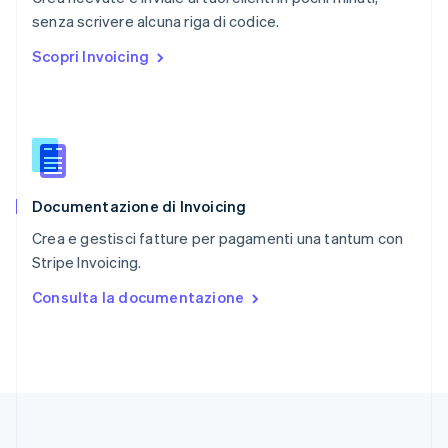
English
senza scrivere alcuna riga di codice.
Repubblica Ceca
Scopri Invoicing
English
Romania
English
Singapore
English
简体中文
Slovacchia
English
Documentazione di Invoicing
Slovenia
English
Italiano
Crea e gestisci fatture per pagamenti una tantum con
Spagna
Stripe Invoicing.
Español
English
Stati Uniti
Consulta la documentazione
English
Español
简体中文
Svezia
Svenska
English
Svizzera
Deutsch
Français
Italiano
English
Thailandia
ไทย
English
Ungheria