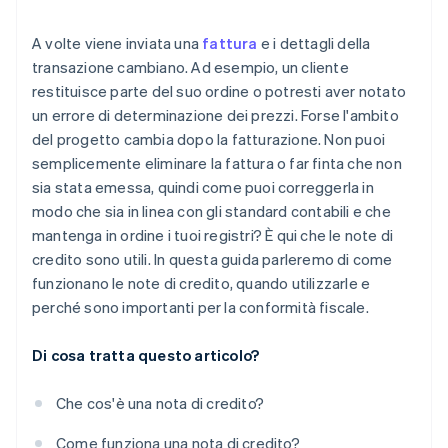
Servizi a consegna parziale o incompleti
A volte viene inviata una
fattura
e i dettagli della
transazione cambiano. Ad esempio, un cliente
Rettifiche successive alla fattura o sconti
restituisce parte del suo ordine o potresti aver notato
concordati
un errore di determinazione dei prezzi. Forse l'ambito
del progetto cambia dopo la fatturazione. Non puoi
semplicemente eliminare la fattura o far finta che non
sia stata emessa, quindi come puoi correggerla in
modo che sia in linea con gli standard contabili e che
mantenga in ordine i tuoi registri? È qui che le note di
credito sono utili. In questa guida parleremo di come
funzionano le note di credito, quando utilizzarle e
perché sono importanti per la conformità fiscale.
Di cosa tratta questo articolo?
Che cos'è una nota di credito?
Come funziona una nota di credito?