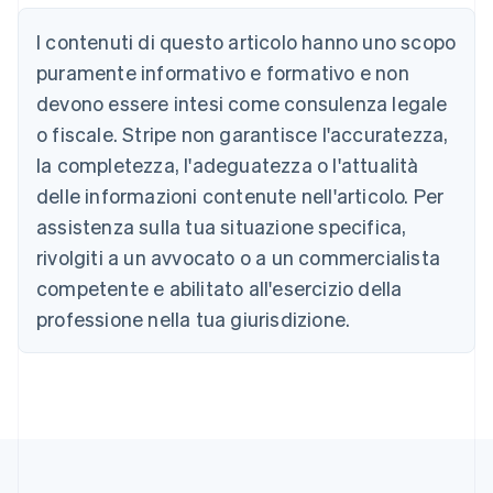
Austria
Deutsch
English
I contenuti di questo articolo hanno uno scopo
Belgio
puramente informativo e formativo e non
Nederlands
Français
Deutsch
English
Brasile
devono essere intesi come consulenza legale
Português
English
o fiscale. Stripe non garantisce l'accuratezza,
Bulgaria
la completezza, l'adeguatezza o l'attualità
English
Canada
delle informazioni contenute nell'articolo. Per
English
Français
assistenza sulla tua situazione specifica,
Cina continentale
简体中文
English
rivolgiti a un avvocato o a un commercialista
Cipro
competente e abilitato all'esercizio della
English
Croazia
professione nella tua giurisdizione.
English
Italiano
Danimarca
English
Emirati Arabi Uniti
English
Estonia
English