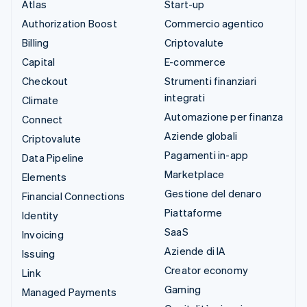
Atlas
Start-up
Authorization Boost
Commercio agentico
Billing
Criptovalute
Capital
E-commerce
Checkout
Strumenti finanziari
integrati
Climate
Automazione per finanza
Connect
Aziende globali
Criptovalute
Pagamenti in-app
Data Pipeline
Marketplace
Elements
Gestione del denaro
Financial Connections
Piattaforme
Identity
SaaS
Invoicing
Aziende di IA
Issuing
Creator economy
Link
Gaming
Managed Payments