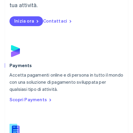
tua attività.
Español
English
Norvegia
English
Inizia ora
Contattaci
Nuova Zelanda
English
Paesi Bassi
Nederlands
English
Polonia
English
Portogallo
Português
English
Payments
RAS di Hong Kong, Cina
Accetta pagamenti online e di persona in tutto il mondo
English
简体中文
con una soluzione di pagamento sviluppata per
Regno Unito
English
qualsiasi tipo di attività.
Repubblica Ceca
Scopri Payments
English
Romania
English
Singapore
English
简体中文
Slovacchia