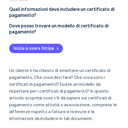
Scopri cosa ti aspetta
Quali informazioni deve includere un certificato di
Radar
Ecosistema
pagamento?
Prevenzione delle frodi
Dove posso trovare un modello di certificato di
Partner
Atlas
Stripe App Marketplace
pagamento?
Costituzione di start-up
Climate
Rimozione del carbonio
Inizia a usare Stripe
Identity
Verifica online dell'identità
Un cliente ti ha chiesto di emettere un certificato di
pagamento. Che cosa devi fare? Che cosa sono i
certificati di pagamento? Esiste un modello da
rispettare per i certificati di pagamento? In questo
Stripe Sessions 2026
articolo scoprirai cosa c'è da sapere sui certificati di
Scopri come Stripe sta costruendo l'infrastruttura economi
Guarda ora
pagamento come attività o associazione, comprese le
differenze rispetto a fatture e ricevute e le
informazioni da includere in tali documenti.