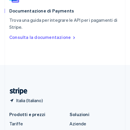
English
Documentazione di Payments
Slovenia
English
Italiano
Trova una guida per integrare le API per i pagamenti di
Spagna
Stripe.
Español
English
Stati Uniti
Consulta la documentazione
English
Español
简体中文
Svezia
Svenska
English
Svizzera
Deutsch
Français
Italiano
English
Thailandia
ไทย
English
Ungheria
English
Italia (Italiano)
Prodotti e prezzi
Soluzioni
Tariffe
Aziende