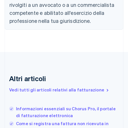
rivolgiti a un avvocato o a un commercialista
English
Français
Cina continentale
competente e abilitato all'esercizio della
简体中文
English
professione nella tua giurisdizione.
Cipro
English
Croazia
English
Italiano
Danimarca
English
Emirati Arabi Uniti
English
Estonia
English
Altri articoli
Finlandia
English
Svenska
Vedi tutti gli articoli relativi alla fatturazione
Francia
Français
English
Germania
Informazioni essenziali su Chorus Pro, il portale
Deutsch
English
di fatturazione elettronica
Giappone
日本語
English
Come si registra una fattura non ricevuta in
Gibilterra