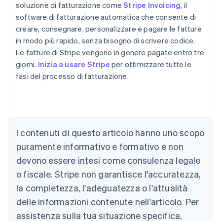
soluzione di fatturazione come
Stripe Invoicing
, il
software di fatturazione automatica che consente di
creare, consegnare, personalizzare e pagare le fatture
in modo più rapido, senza bisogno di scrivere codice.
Le fatture di Stripe vengono in genere pagate entro tre
giorni.
Inizia a usare Stripe
per ottimizzare tutte le
fasi del processo di fatturazione.
Australia
I contenuti di questo articolo hanno uno scopo
English
Austria
puramente informativo e formativo e non
Deutsch
English
devono essere intesi come consulenza legale
Belgio
Nederlands
Français
Deutsch
English
o fiscale. Stripe non garantisce l'accuratezza,
Brasile
la completezza, l'adeguatezza o l'attualità
Português
English
Bulgaria
delle informazioni contenute nell'articolo. Per
English
assistenza sulla tua situazione specifica,
Canada