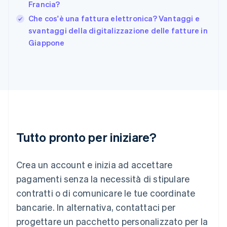
Francia?
English
Che cos'è una fattura elettronica? Vantaggi e
Grecia
English
svantaggi della digitalizzazione delle fatture in
India
Giappone
English
Irlanda
English
Italia
Italiano
English
Lettonia
English
Liechtenstein
Deutsch
English
Tutto pronto per iniziare?
Lituania
English
Crea un account e inizia ad accettare
Lussemburgo
Français
Deutsch
English
pagamenti senza la necessità di stipulare
Malaysia
contratti o di comunicare le tue coordinate
English
简体中文
Malta
bancarie. In alternativa, contattaci per
English
progettare un pacchetto personalizzato per la
Messico