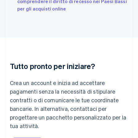
English
comprendere il diritto di recesso nei Paesi Bassi
India
per gli acquisti online
English
Irlanda
English
Italia
Italiano
English
Lettonia
English
Liechtenstein
Deutsch
English
Tutto pronto per iniziare?
Lituania
English
Crea un account e inizia ad accettare
Lussemburgo
Français
Deutsch
English
pagamenti senza la necessità di stipulare
Malaysia
contratti o di comunicare le tue coordinate
English
简体中文
Malta
bancarie. In alternativa, contattaci per
English
progettare un pacchetto personalizzato per la
Messico
tua attività.
Español
English
Norvegia