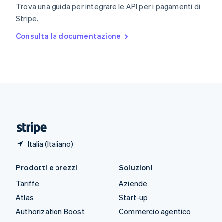
English
Italiano
Trova una guida per integrare le API per i pagamenti di
Spagna
Stripe.
Español
English
Stati Uniti
Consulta la documentazione
English
Español
简体中文
Svezia
Svenska
English
Svizzera
Deutsch
Français
Italiano
English
Thailandia
ไทย
English
Ungheria
English
Italia (Italiano)
Prodotti e prezzi
Soluzioni
Tariffe
Aziende
Atlas
Start-up
Authorization Boost
Commercio agentico