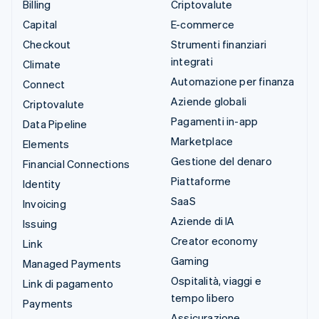
Billing
Criptovalute
Capital
E-commerce
Checkout
Strumenti finanziari
integrati
Climate
Automazione per finanza
Connect
Aziende globali
Criptovalute
Pagamenti in-app
Data Pipeline
Marketplace
Elements
Gestione del denaro
Financial Connections
Piattaforme
Identity
SaaS
Invoicing
Aziende di IA
Issuing
Creator economy
Link
Gaming
Managed Payments
Ospitalità, viaggi e
Link di pagamento
tempo libero
Payments
Assicurazione