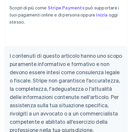
Scopri di più come
Stripe Payments
può supportare i
tuoi pagamenti online e di persona oppure
inizia
oggi
stesso.
I contenuti di questo articolo hanno uno scopo
Australia
English
puramente informativo e formativo e non
Austria
devono essere intesi come consulenza legale
Deutsch
English
Belgio
o fiscale. Stripe non garantisce l'accuratezza,
Nederlands
Français
Deutsch
English
la completezza, l'adeguatezza o l'attualità
Brasile
delle informazioni contenute nell'articolo. Per
Português
English
Bulgaria
assistenza sulla tua situazione specifica,
English
rivolgiti a un avvocato o a un commercialista
Canada
competente e abilitato all'esercizio della
English
Français
Cina continentale
professione nella tua giurisdizione.