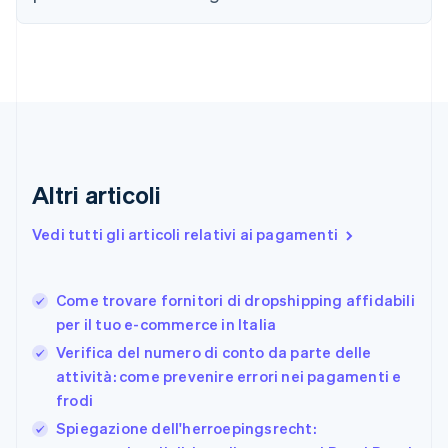
简体中文
English
Cipro
English
Croazia
English
Italiano
Danimarca
English
Emirati Arabi Uniti
English
Estonia
Altri articoli
English
Finlandia
Vedi tutti gli articoli relativi ai pagamenti
English
Svenska
Francia
Français
English
Come trovare fornitori di dropshipping affidabili
Germania
per il tuo e-commerce in Italia
Deutsch
English
Giappone
Verifica del numero di conto da parte delle
日本語
English
attività: come prevenire errori nei pagamenti e
Gibilterra
frodi
English
Spiegazione dell'herroepingsrecht:
Grecia