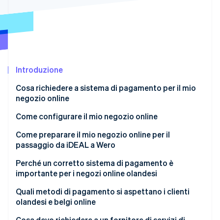
Scopri cosa ti aspetta
Radar
Ecosistema
Prevenzione delle frodi
Partner
Atlas
Stripe App Marketplace
Costituzione di start-up
Introduzione
Climate
Rimozione del carbonio
Cosa richiedere a sistema di pagamento per il mio
Identity
negozio online
Verifica online dell'identità
Come configurare il mio negozio online
Come preparare il mio negozio online per il
passaggio da iDEAL a Wero
Stripe Sessions 2026
Perché un corretto sistema di pagamento è
Scopri come Stripe sta costruendo l'infrastruttura economi
importante per i negozi online olandesi
Guarda ora
Quali metodi di pagamento si aspettano i clienti
olandesi e belgi online
Metodi di pagamento previsti nei Paesi Bassi
Cosa devo richiedere a un fornitore di servizi di