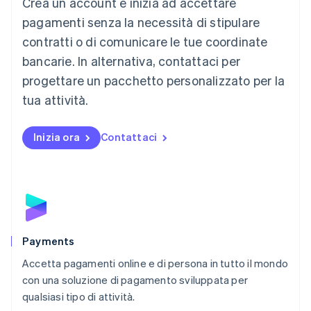
Crea un account e inizia ad accettare
Lussemburgo
Français
Deutsch
English
pagamenti senza la necessità di stipulare
Malaysia
contratti o di comunicare le tue coordinate
English
简体中文
Malta
bancarie. In alternativa, contattaci per
English
progettare un pacchetto personalizzato per la
Messico
tua attività.
Español
English
Norvegia
English
Inizia ora
Contattaci
Nuova Zelanda
English
Paesi Bassi
Nederlands
English
Polonia
English
Portogallo
Português
English
Payments
RAS di Hong Kong, Cina
Accetta pagamenti online e di persona in tutto il mondo
English
简体中文
con una soluzione di pagamento sviluppata per
Regno Unito
English
qualsiasi tipo di attività.
Repubblica Ceca