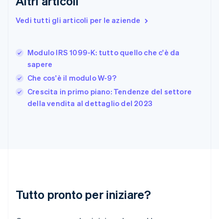
Altri articoli
Francia
Français
English
Vedi tutti gli articoli per le aziende
Germania
Deutsch
English
Giappone
日本語
English
Modulo IRS 1099-K: tutto quello che c'è da
Gibilterra
sapere
English
Che cos'è il modulo W-9?
Grecia
English
Crescita in primo piano: Tendenze del settore
India
della vendita al dettaglio del 2023
English
Irlanda
English
Italia
Italiano
English
Lettonia
English
Liechtenstein
Deutsch
English
Tutto pronto per iniziare?
Lituania
English