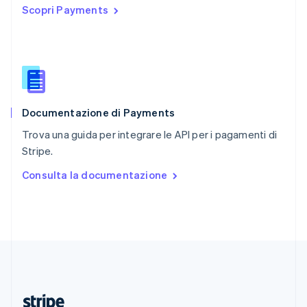
Scopri Payments
English
Romania
English
Singapore
English
简体中文
Slovacchia
English
Documentazione di Payments
Slovenia
English
Italiano
Trova una guida per integrare le API per i pagamenti di
Spagna
Stripe.
Español
English
Stati Uniti
Consulta la documentazione
English
Español
简体中文
Svezia
Svenska
English
Svizzera
Deutsch
Français
Italiano
English
Thailandia
ไทย
English
Ungheria
English