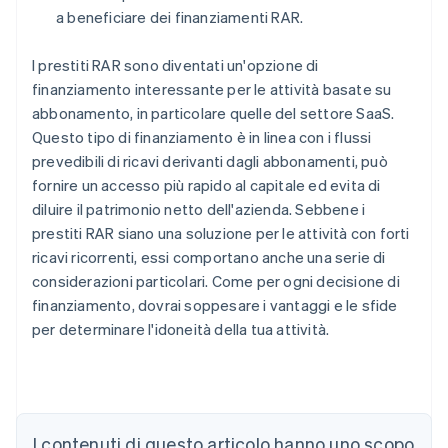
a beneficiare dei finanziamenti RAR.
I prestiti RAR sono diventati un'opzione di
finanziamento interessante per le attività basate su
abbonamento, in particolare quelle del settore SaaS.
Questo tipo di finanziamento è in linea con i flussi
prevedibili di ricavi derivanti dagli abbonamenti, può
fornire un accesso più rapido al capitale ed evita di
diluire il patrimonio netto dell'azienda. Sebbene i
prestiti RAR siano una soluzione per le attività con forti
ricavi ricorrenti, essi comportano anche una serie di
considerazioni particolari. Come per ogni decisione di
finanziamento, dovrai soppesare i vantaggi e le sfide
per determinare l'idoneità della tua attività.
Australia
English
Austria
Deutsch
English
I contenuti di questo articolo hanno uno scopo