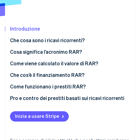
Scopri cosa ti aspetta
Radar
Ecosistema
Prevenzione delle frodi
Introduzione
Partner
Atlas
Stripe App Marketplace
Costituzione di start-up
Che cosa sono i ricavi ricorrenti?
Climate
Rimozione del carbonio
Cosa significa l’acronimo RAR?
Identity
Come viene calcolato il valore di RAR?
Verifica online dell'identità
Che cos’è il finanziamento RAR?
Come funzionano i prestiti RAR?
Pro e contro dei prestiti basati sui ricavi ricorrenti
Stripe Sessions 2026
Scopri come Stripe sta costruendo l'infrastruttura economi
Guarda ora
Inizia a usare Stripe