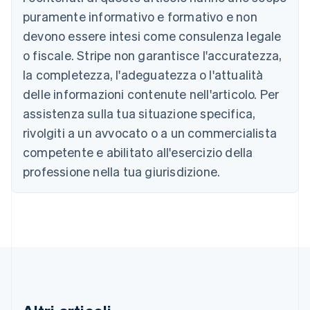
Belgio
puramente informativo e formativo e non
Nederlands
Français
Deutsch
English
Brasile
devono essere intesi come consulenza legale
Português
English
o fiscale. Stripe non garantisce l'accuratezza,
Bulgaria
la completezza, l'adeguatezza o l'attualità
English
Canada
delle informazioni contenute nell'articolo. Per
English
Français
assistenza sulla tua situazione specifica,
Cina continentale
简体中文
English
rivolgiti a un avvocato o a un commercialista
Cipro
competente e abilitato all'esercizio della
English
Croazia
professione nella tua giurisdizione.
English
Italiano
Danimarca
English
Emirati Arabi Uniti
English
Estonia
English
Finlandia
English
Svenska