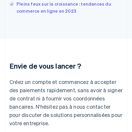
English
Pleins feux sur la croissance : tendances du
Grèce
commerce en ligne en 2023
English
Hongrie
English
Inde
English
Irlande
English
Italie
Italiano
English
Envie de vous lancer ?
Japon
日本語
English
Créez un compte et commencez à accepter
Lettonie
English
des paiements rapidement, sans avoir à signer
Liechtenstein
de contrat ni à fournir vos coordonnées
Deutsch
English
Lituanie
bancaires. N'hésitez pas à nous contacter
English
pour discuter de solutions personnalisées pour
Luxembourg
votre entreprise.
Français
Deutsch
English
Malaisie