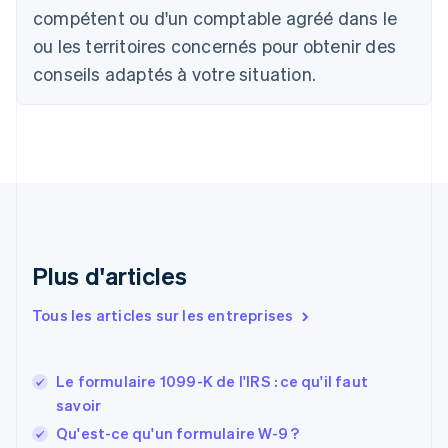
English
Français
compétent ou d'un comptable agréé dans le
Chine continentale
ou les territoires concernés pour obtenir des
简体中文
English
Chypre
conseils adaptés à votre situation.
English
Croatie
English
Italiano
Danemark
English
Émirats arabes unis
English
Espagne
Español
English
Plus d'articles
Estonie
English
Tous les articles sur les entreprises
États-Unis
English
Español
简体中文
Finlande
English
Svenska
Le formulaire 1099-K de l'IRS : ce qu'il faut
France
savoir
Français
English
Qu'est-ce qu'un formulaire W-9 ?
Gibraltar