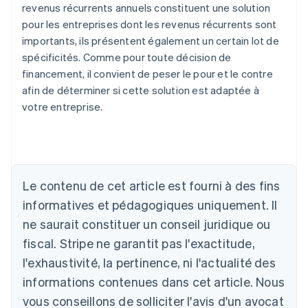
revenus récurrents annuels constituent une solution
pour les entreprises dont les revenus récurrents sont
importants, ils présentent également un certain lot de
spécificités. Comme pour toute décision de
financement, il convient de peser le pour et le contre
afin de déterminer si cette solution est adaptée à
votre entreprise.
Allemagne
Deutsch
English
Australie
English
Le contenu de cet article est fourni à des fins
Autriche
informatives et pédagogiques uniquement. Il
Deutsch
English
Belgique
ne saurait constituer un conseil juridique ou
Nederlands
Français
Deutsch
English
fiscal. Stripe ne garantit pas l'exactitude,
Brésil
l'exhaustivité, la pertinence, ni l'actualité des
Português
English
Bulgarie
informations contenues dans cet article. Nous
English
vous conseillons de solliciter l'avis d'un avocat
Canada