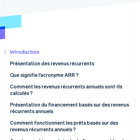
Découvrez les prochaines évolutions
Commerce en ligne
Radar
Prévention de la fraude
Écosystème
Atlas
Constitution de start-up
Partenaires
Climate
Stripe App Marketplace
Élimination du carbone
Introduction
Identity
Présentation des revenus récurrents
Vérification de l'identité
Que signifie l’acronyme ARR ?
Comment les revenus récurrents annuels sont-ils
calculés ?
Stripe Sessions 2026
Présentation du financement basés sur des revenus
Découvrez comment Stripe construit l’infrastructure écono
récurrents annuels
Regarder la vidéo
Comment fonctionnent les prêts basés sur des
revenus récurrents annuels ?