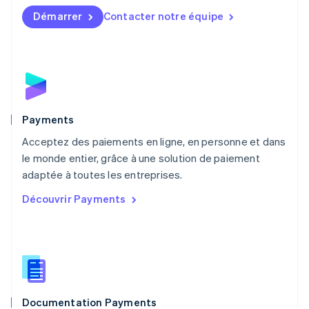
English
简体中文
Démarrer
Contacter notre équipe
Malte
English
Mexique
Español
English
Norvège
English
Nouvelle-Zélande
English
Payments
Pays-Bas
Acceptez des paiements en ligne, en personne et dans
Nederlands
English
le monde entier, grâce à une solution de paiement
Pologne
English
adaptée à toutes les entreprises.
Portugal
Découvrir Payments
Português
English
R.A.S. de Hong Kong, Chine
English
简体中文
République tchèque
English
Roumanie
English
Documentation Payments
Royaume-Uni