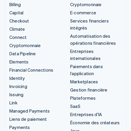
Billing
Cryptomonnaie
Capital
E-commerce
Checkout
Services financiers
intégrés
Climate
Automatisation des
Connect
opérations financières
Cryptomonnaie
Entreprises
Data Pipeline
internationales
Elements
Paiements dans
Financial Connections
l’application
Identity
Marketplaces
Invoicing
Gestion financière
Issuing
Plateformes
Link
SaaS
Managed Payments
Entreprises d'IA
Liens de paiement
Économie des créateurs
Payments
Jeux