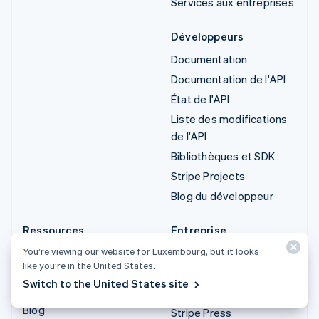
Services aux entreprises
Développeurs
Documentation
Documentation de l'API
État de l'API
Liste des modifications
de l'API
Bibliothèques et SDK
Stripe Projects
Blog du développeur
Ressources
Entreprise
You’re viewing our website for Luxembourg, but it looks
Guides
Roadmap produit
like you’re in the United States.
Témoignages de nos
Carrières
Switch to the United States site
clients
Presse
Blog
Stripe Press