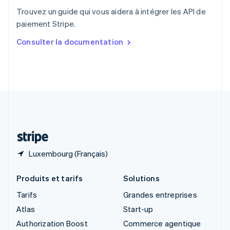
English
Trouvez un guide qui vous aidera à intégrer les API de
Singapour
paiement Stripe.
English
简体中文
Slovaquie
Consulter la documentation
English
Slovénie
English
Italiano
Suède
Svenska
English
Suisse
Deutsch
Français
Italiano
English
Thaïlande
ไทย
English
Luxembourg (Français)
Produits et tarifs
Solutions
Tarifs
Grandes entreprises
Atlas
Start-up
Authorization Boost
Commerce agentique