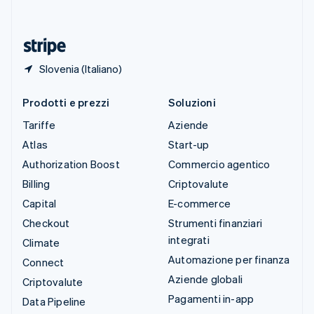
ไทย
English
Ungheria
English
Slovenia (Italiano)
Prodotti e prezzi
Soluzioni
Tariffe
Aziende
Atlas
Start-up
Authorization Boost
Commercio agentico
Billing
Criptovalute
Capital
E-commerce
Checkout
Strumenti finanziari
integrati
Climate
Automazione per finanza
Connect
Aziende globali
Criptovalute
Pagamenti in-app
Data Pipeline