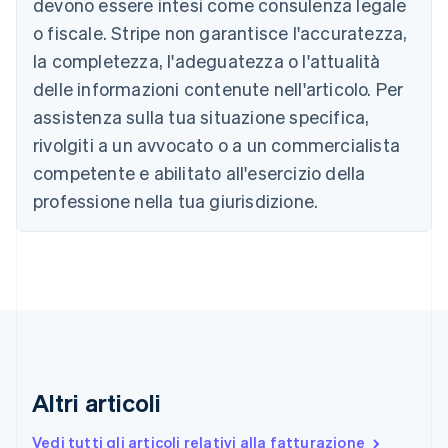
devono essere intesi come consulenza legale
English
o fiscale. Stripe non garantisce l'accuratezza,
Austria
la completezza, l'adeguatezza o l'attualità
Deutsch
English
Belgio
delle informazioni contenute nell'articolo. Per
Nederlands
Français
Deutsch
English
assistenza sulla tua situazione specifica,
Brasile
Português
English
rivolgiti a un avvocato o a un commercialista
Bulgaria
competente e abilitato all'esercizio della
English
Canada
professione nella tua giurisdizione.
English
Français
Cina continentale
简体中文
English
Cipro
English
Croazia
English
Italiano
Danimarca
English
Altri articoli
Emirati Arabi Uniti
English
Estonia
Vedi tutti gli articoli relativi alla fatturazione