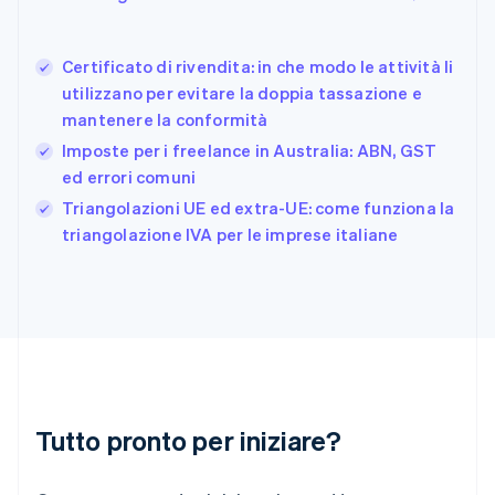
English
Finlandia
English
Svenska
Certificato di rivendita: in che modo le attività li
Francia
utilizzano per evitare la doppia tassazione e
Français
English
mantenere la conformità
Germania
Imposte per i freelance in Australia: ABN, GST
Deutsch
English
Giappone
ed errori comuni
日本語
English
Triangolazioni UE ed extra-UE: come funziona la
Gibilterra
triangolazione IVA per le imprese italiane
English
Grecia
English
India
English
Irlanda
English
Italia
Italiano
English
Tutto pronto per iniziare?
Lettonia
English
Liechtenstein