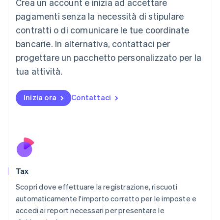
Crea un account e inizia ad accettare
Deutsch
English
Lituania
pagamenti senza la necessità di stipulare
English
contratti o di comunicare le tue coordinate
Lussemburgo
bancarie. In alternativa, contattaci per
Français
Deutsch
English
progettare un pacchetto personalizzato per la
Malaysia
English
简体中文
tua attività.
Malta
English
Messico
Inizia ora
Contattaci
Español
English
Norvegia
English
Nuova Zelanda
English
Paesi Bassi
Nederlands
English
Tax
Polonia
English
Scopri dove effettuare la registrazione, riscuoti
Portogallo
automaticamente l'importo corretto per le imposte e
Português
English
accedi ai report necessari per presentare le
RAS di Hong Kong, Cina