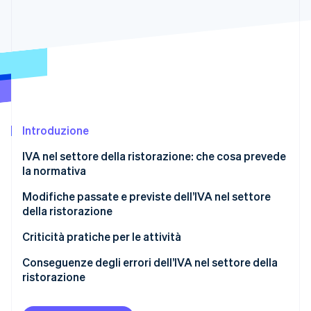
Scopri cosa ti aspetta
Radar
Ecosistema
Prevenzione delle frodi
Partner
Atlas
Stripe App Marketplace
Costituzione di start-up
Climate
Rimozione del carbonio
Introduzione
Identity
Verifica online dell'identità
IVA nel settore della ristorazione: che cosa prevede
la normativa
Tipologie di servizio di alimenti e bevande
Modifiche passate e previste dell’IVA nel settore
della ristorazione
Prodotti alimentari essenziali
Stripe Sessions 2026
Criticità pratiche per le attività
Scopri come Stripe sta costruendo l'infrastruttura economi
Guarda ora
Ordini con aliquote IVA diverse
Conseguenze degli errori dell’IVA nel settore della
ristorazione
Consegna di alimenti e bevande