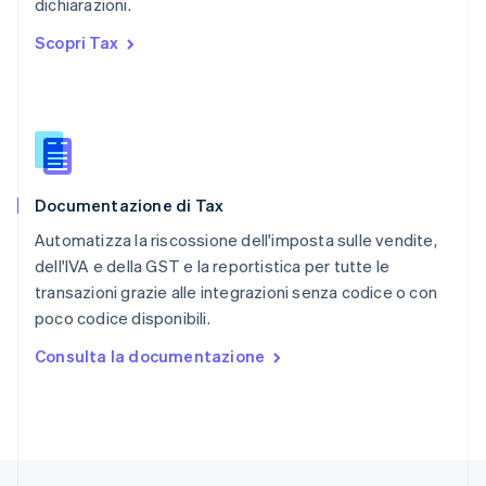
dichiarazioni.
English
简体中文
Regno Unito
Scopri Tax
English
Repubblica Ceca
English
Romania
English
Singapore
English
简体中文
Documentazione di Tax
Slovacchia
English
Automatizza la riscossione dell'imposta sulle vendite,
Slovenia
dell'IVA e della GST e la reportistica per tutte le
English
Italiano
transazioni grazie alle integrazioni senza codice o con
Spagna
poco codice disponibili.
Español
English
Stati Uniti
Consulta la documentazione
English
Español
简体中文
Svezia
Svenska
English
Svizzera
Deutsch
Français
Italiano
English
Thailandia