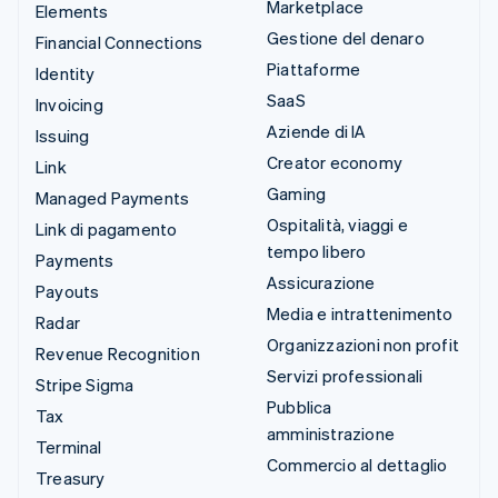
Marketplace
Elements
Gestione del denaro
Financial Connections
Piattaforme
Identity
SaaS
Invoicing
Aziende di IA
Issuing
Creator economy
Link
Gaming
Managed Payments
Ospitalità, viaggi e
Link di pagamento
tempo libero
Payments
Assicurazione
Payouts
Media e intrattenimento
Radar
Organizzazioni non profit
Revenue Recognition
Servizi professionali
Stripe Sigma
Pubblica
Tax
amministrazione
Terminal
Commercio al dettaglio
Treasury