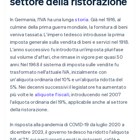
settore della ristorazione
In Germania, l'IVA ha una lunga
storia
. Già nel 1916, al
culmine della prima guerra mondiale, la fornitura di beni
veniva tassata. L'impero tedesco introdusse la prima
imposta generale sulla vendita di beni e servizi nel 1918.
L'anno successivo fu introdotta un'imposta plurifase
sul volume d'affari, che rimase in vigore per quasi 50
anni. Nel 1968 il sistema di imposta sulle vendite fu
trasformato nell'attuale IVA, inizialmente con
un'aliquota ordinaria del 10% e un'aliquota ridotta del
5%. Nei decenni successivi il legislatore ha aumentato
più volte le
aliquote fiscali
, introducendo nel 2007
l'aliquota ordinaria del 19%, applicabile anche al settore
della ristorazione.
In risposta alla pandemia di COVID-19 da luglio 2020 a
dicembre 2023, il governo tedesco ha ridotto l'aliquota
IVA al 7% sui pasti pronti serviti in ristoranti, caffè e