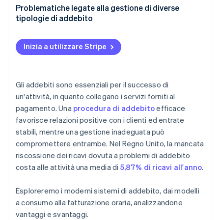
Scopri cosa ti aspetta
Addebito ricorrente
Problematiche legate alla gestione di diverse
tipologie di addebito
Radar
Ecosistema
Fatturazione oraria
Prevenzione delle frodi
Soluzioni
Addebito a commissione fissa
Partner
Atlas
Inizia a utilizzare Stripe
Stripe App Marketplace
Costituzione di start-up
Addebito a tappe
Climate
Rimozione del carbonio
Addebito basato sul valore
Gli addebiti sono essenziali per il successo di
Identity
un'attività, in quanto collegano i servizi forniti al
Addebito a consumo
Verifica online dell'identità
pagamento. Una
procedura di addebito
efficace
Addebito tramite acconti
favorisce relazioni positive con i clienti ed entrate
stabili, mentre una gestione inadeguata può
Fatturazione ad avanzamento dei lavori
compromettere entrambe. Nel Regno Unito, la mancata
Fatturazione prepagata
riscossione dei ricavi dovuta a problemi di addebito
Stripe Sessions 2026
costa alle attività una media di
5,87% di ricavi all'anno
.
Scopri come Stripe sta costruendo l'infrastruttura economi
Addebito ibrido
Guarda ora
Addebito per unità
Esploreremo i moderni sistemi di addebito, dai modelli
a consumo alla fatturazione oraria, analizzandone
vantaggi e svantaggi.