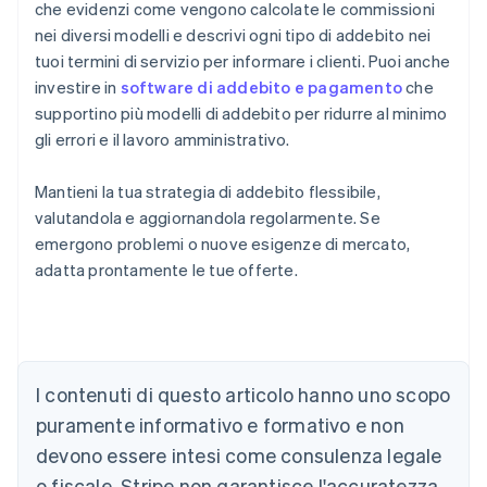
che evidenzi come vengono calcolate le commissioni
nei diversi modelli e descrivi ogni tipo di addebito nei
tuoi termini di servizio per informare i clienti. Puoi anche
investire in
software di addebito e pagamento
che
supportino più modelli di addebito per ridurre al minimo
gli errori e il lavoro amministrativo.
Mantieni la tua strategia di addebito flessibile,
valutandola e aggiornandola regolarmente. Se
emergono problemi o nuove esigenze di mercato,
adatta prontamente le tue offerte.
Australia
I contenuti di questo articolo hanno uno scopo
English
Austria
puramente informativo e formativo e non
Deutsch
English
devono essere intesi come consulenza legale
Belgio
Nederlands
Français
Deutsch
English
o fiscale. Stripe non garantisce l'accuratezza,