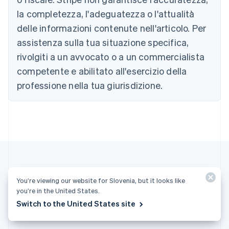
Brasile
la completezza, l'adeguatezza o l'attualità
Português
English
Bulgaria
delle informazioni contenute nell'articolo. Per
English
assistenza sulla tua situazione specifica,
Canada
rivolgiti a un avvocato o a un commercialista
English
Français
Cina continentale
competente e abilitato all'esercizio della
简体中文
English
professione nella tua giurisdizione.
Cipro
English
Croazia
English
Italiano
Danimarca
English
Emirati Arabi Uniti
English
Estonia
English
You’re viewing our website for Slovenia, but it looks like
Altri articoli
you’re in the United States.
Finlandia
Switch to the United States site
English
Svenska
Vedi tutti gli articoli relativi agli addebiti
Francia
Français
English