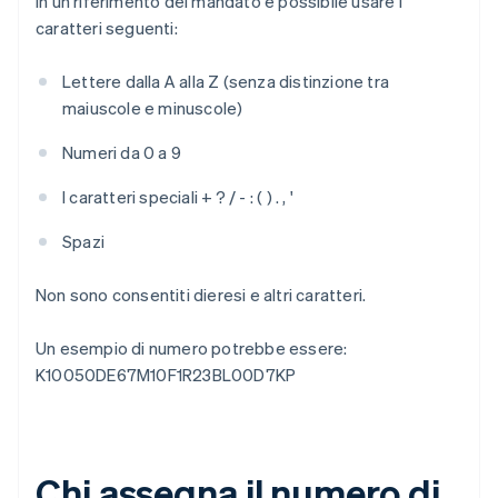
In un riferimento del mandato è possibile usare i
caratteri seguenti:
Lettere dalla A alla Z (senza distinzione tra
maiuscole e minuscole)
Numeri da 0 a 9
I caratteri speciali + ? / - : ( ) . , '
Spazi
Non sono consentiti dieresi e altri caratteri.
Un esempio di numero potrebbe essere:
K10050DE67M10F1R23BL00D7KP
Chi assegna il numero di