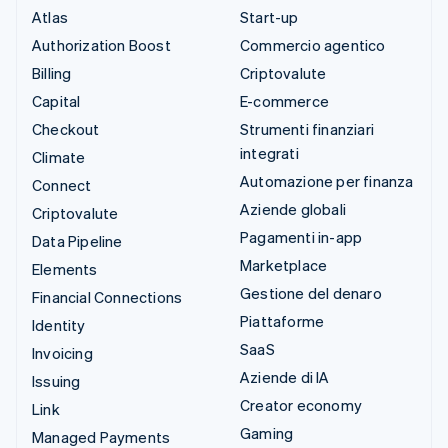
Atlas
Start-up
Authorization Boost
Commercio agentico
Billing
Criptovalute
Capital
E-commerce
Checkout
Strumenti finanziari
integrati
Climate
Automazione per finanza
Connect
Aziende globali
Criptovalute
Pagamenti in-app
Data Pipeline
Marketplace
Elements
Gestione del denaro
Financial Connections
Piattaforme
Identity
SaaS
Invoicing
Aziende di IA
Issuing
Creator economy
Link
Gaming
Managed Payments