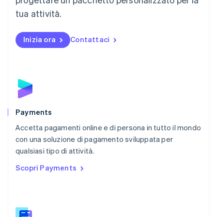
Messico
tua attività.
Español
English
Norvegia
English
Inizia ora
Contattaci
Nuova Zelanda
English
Paesi Bassi
Nederlands
English
Polonia
English
Portogallo
Português
English
Payments
RAS di Hong Kong, Cina
Accetta pagamenti online e di persona in tutto il mondo
English
简体中文
con una soluzione di pagamento sviluppata per
Regno Unito
English
qualsiasi tipo di attività.
Repubblica Ceca
Scopri Payments
English
Romania
English
Singapore
English
简体中文