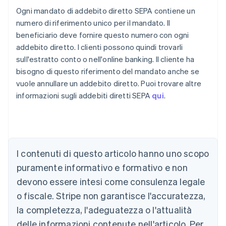
Ogni mandato di addebito diretto SEPA contiene un
numero di riferimento unico per il mandato. Il
beneficiario deve fornire questo numero con ogni
addebito diretto. I clienti possono quindi trovarli
sull'estratto conto o nell'online banking. Il cliente ha
bisogno di questo riferimento del mandato anche se
vuole annullare un addebito diretto. Puoi trovare altre
informazioni sugli addebiti diretti SEPA
qui
.
Australia
English
Austria
I contenuti di questo articolo hanno uno scopo
Deutsch
English
puramente informativo e formativo e non
Belgio
devono essere intesi come consulenza legale
Nederlands
Français
Deutsch
English
Brasile
o fiscale. Stripe non garantisce l'accuratezza,
Português
English
la completezza, l'adeguatezza o l'attualità
Bulgaria
English
delle informazioni contenute nell'articolo. Per