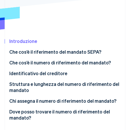
Scopri cosa ti aspetta
Radar
Ecosistema
Prevenzione delle frodi
Partner
Atlas
Stripe App Marketplace
Costituzione di start-up
Introduzione
Climate
Rimozione del carbonio
Che cos’è il riferimento del mandato SEPA?
Identity
Verifica online dell'identità
Che cos’è il numero di riferimento del mandato?
Identificativo del creditore
Struttura e lunghezza del numero di riferimento del
mandato
Stripe Sessions 2026
Scopri come Stripe sta costruendo l'infrastruttura economi
Chi assegna il numero di riferimento del mandato?
Guarda ora
Dove posso trovare il numero di riferimento del
mandato?