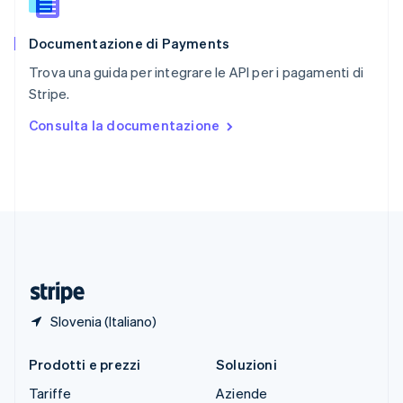
Slovacchia
English
Documentazione di Payments
Slovenia
English
Italiano
Trova una guida per integrare le API per i pagamenti di
Spagna
Stripe.
Español
English
Stati Uniti
Consulta la documentazione
English
Español
简体中文
Svezia
Svenska
English
Svizzera
Deutsch
Français
Italiano
English
Thailandia
ไทย
English
Ungheria
English
Slovenia (Italiano)
Prodotti e prezzi
Soluzioni
Tariffe
Aziende