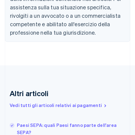
Canada
assistenza sulla tua situazione specifica,
English
Français
Cina continentale
rivolgiti a un avvocato o a un commercialista
简体中文
English
competente e abilitato all'esercizio della
Cipro
professione nella tua giurisdizione.
English
Croazia
English
Italiano
Danimarca
English
Emirati Arabi Uniti
English
Estonia
English
Finlandia
Altri articoli
English
Svenska
Francia
Vedi tutti gli articoli relativi ai pagamenti
Français
English
Germania
Deutsch
English
Paesi SEPA: quali Paesi fanno parte dell'area
Giappone
日本語
English
SEPA?