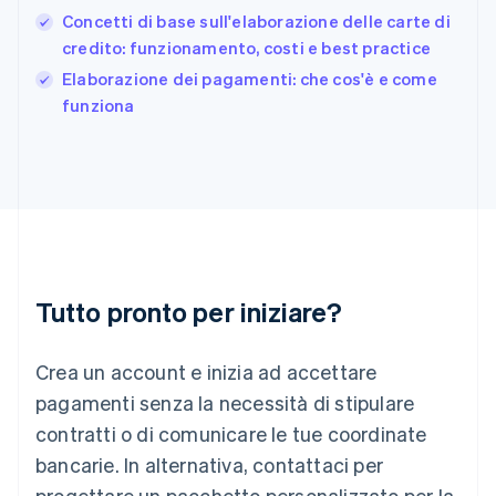
Gibilterra
Concetti di base sull'elaborazione delle carte di
English
credito: funzionamento, costi e best practice
Grecia
English
Elaborazione dei pagamenti: che cos'è e come
India
funziona
English
Irlanda
English
Italia
Italiano
English
Lettonia
English
Liechtenstein
Deutsch
English
Tutto pronto per iniziare?
Lituania
English
Crea un account e inizia ad accettare
Lussemburgo
Français
Deutsch
English
pagamenti senza la necessità di stipulare
Malaysia
contratti o di comunicare le tue coordinate
English
简体中文
Malta
bancarie. In alternativa, contattaci per
English
progettare un pacchetto personalizzato per la