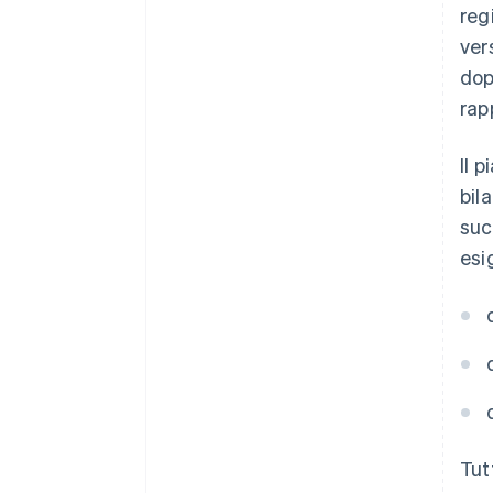
reg
ver
dop
rap
Il 
bil
suc
esi
Tut