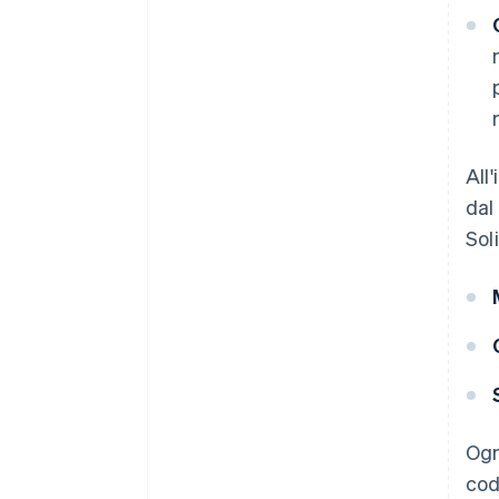
All
dal
Sol
Ogn
cod