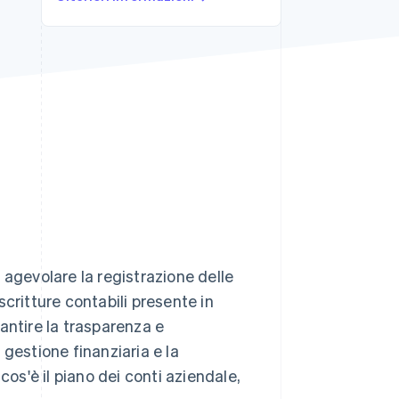
Stripe Sessions 2026
Scopri come Stripe sta
costruendo
l'infrastruttura
economica per l'IA.
Guarda ora
 agevolare la registrazione delle
critture contabili presente in
antire la trasparenza e
a gestione finanziaria e la
cos'è il piano dei conti aziendale,