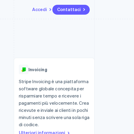
Accedi
Contattaci
Risorse
Ecosistema
Recapiti
me e marketplace
Altro
Integrazioni app
Partner
Contattaci
Product roadmap
ns
Esempi di codice
Stripe App Marketplace
Diventa nostro partner
Scopri cosa ti aspetta
 piattaforme
Blog per sviluppatori
 platforms
ibero
Stato dell'API
Radar
ari integrati
Prevenzione delle frodi
Invoicing
 fisiche
Atlas
Costituzione di start-up
Stripe Invoicing è una piattaforma
software globale concepita per
Climate
Rimozione del carbonio
risparmiare tempo e ricevere i
pagamenti più velocemente. Crea
Identity
Verifica online dell'identità
ricevute e inviale ai clienti in pochi
minuti senza scrivere una sola riga
di codice.
Ulteriori informazioni