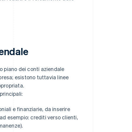
iendale
 piano dei conti aziendale
resa; esistono tuttavia linee
ppropriata.
rincipali:
iali e finanziarie, da inserire
d esempio: crediti verso clienti,
imanenze).