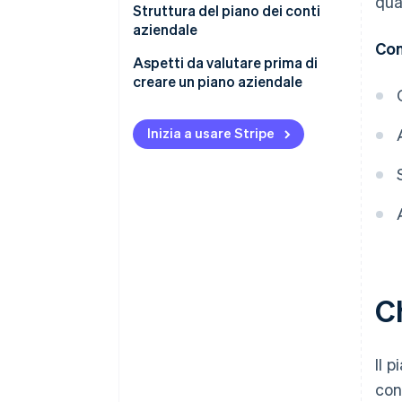
qua
Struttura del piano dei conti
aziendale
Con
Esempio di un piano dei conti
Aspetti da valutare prima di
aziendale
creare un piano aziendale
Alimentazione del piano dei
conti aziendale
Inizia a usare Stripe
Ch
Il 
con