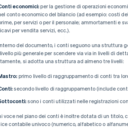
Conti economici:
per la gestione di operazioni econom
nel conto economico del bilancio (ad esempio: costi d
prime, per servizi o per il personale; ammortamenti e sva
ricavi per vendita servizi, ecc.).
'interno del documento, i conti seguono una struttura g
 livello più generale per scendere via via in livelli di de
itamente, si adotta una struttura ad almeno tre livelli:
Mastro:
primo livello di raggruppamento di conti tra lo
Conti:
secondo livello di raggruppamento (include conti 
Sottoconti:
sono i conti utilizzati nelle registrazioni cont
i voce nel piano dei conti è inoltre dotata di un titolo, 
ice contabile univoco (numerico, alfabetico o alfanumeri