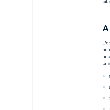
bil
A 
L'o
ana
anc
pri