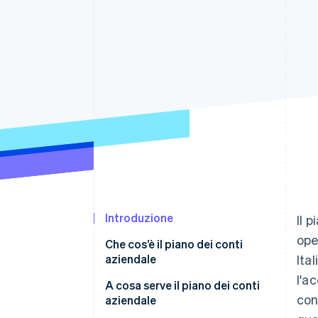
Link
Pagamento accelerato
Financial Connections
Conti finanziari collegati
Introduzione
Il 
ope
Che cos’è il piano dei conti
aziendale
Ita
l'a
A cosa serve il piano dei conti
con
aziendale