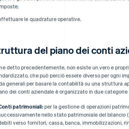
imposte;
effettuare le quadrature operative.
ruttura del piano dei conti az
e detto precedentemente, non esiste un vero e proprio
ndardizzato, che può perciò essere diverso per ogni imp
da generali per basare la contabilità su una struttura a
piano dei conti aziendale è organizzato in due categorie p
Conti patrimoniali:
per la gestione di operazioni patrimon
successivamente nello stato patrimoniale del bilancio (a
debiti verso fornitori, cassa, banca, immobilizzazioni, r