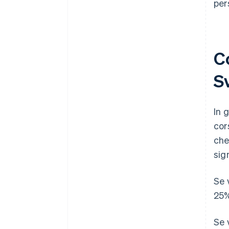
per
Co
S
In 
cor
che
sign
Se 
25%
Se 