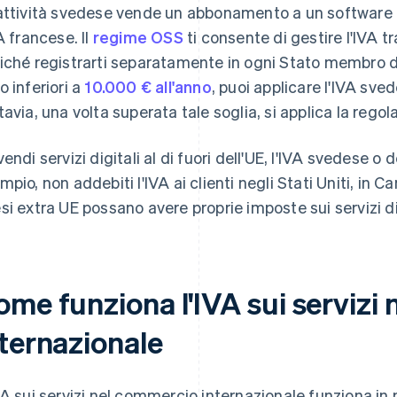
attività svedese vende un abbonamento a un software a 
A francese. Il
regime OSS
ti consente di gestire l'IVA t
iché registrarti separatamente in ogni Stato membro del
o inferiori a
10.000 € all'anno
, puoi applicare l'IVA sved
tavia, una volta superata tale soglia, si applica la rego
endi servizi digitali al di fuori dell'UE, l'IVA svedese o d
mpio, non addebiti l'IVA ai clienti negli Stati Uniti, in C
si extra UE possano avere proprie imposte sui servizi dig
ome funziona l'IVA sui servizi
nternazionale
VA sui servizi nel commercio internazionale funziona i