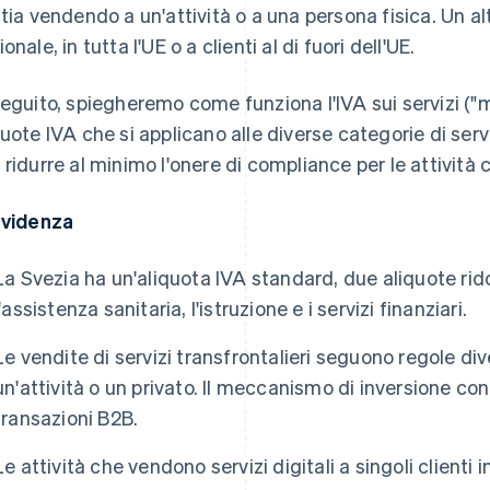
stia vendendo a un'attività o a una persona fisica. Un alt
onale, in tutta l'UE o a clienti al di fuori dell'UE.
seguito, spiegheremo come funziona l'IVA sui servizi ("
quote IVA che si applicano alle diverse categorie di ser
 ridurre al minimo l'onere di compliance per le attività
evidenza
La Svezia ha un'aliquota IVA standard, due aliquote rid
l'assistenza sanitaria, l'istruzione e i servizi finanziari.
Le vendite di servizi transfrontalieri seguono regole div
un'attività o un privato. Il meccanismo di inversione cont
transazioni B2B.
Le attività che vendono servizi digitali a singoli clienti 