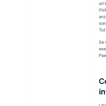
un'
l'IV
anz
son
Tut
Se v
ese
Pae
C
i
L'I