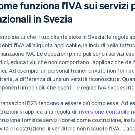
me funziona l'IVA sui servizi 
zionali in Svezia
ndo sia tu che il tuo cliente siete in Svezia, le regole 
biti l'IVA all'aliquota applicabile, la includi nella fattur
hiarazione IVA. Le eccezioni principali sono i servizi esen
ici, educativi), che non comportano l'applicazione dell'
nei. Ad esempio, un personal trainer privato non forni
itaria, a differenza di una università riconosciuta. Qu
ponenti imponibili che esenti, le regole IVA svedesi ric
transazioni B2B tendono a essere più complesse. Ad es
truzioni si applica una regola di
inversione contabile
na
truzione fornisce servizi idonei come costruzione, instal
ività di costruzione, il venditore non riscuote l'IVA. L'ac