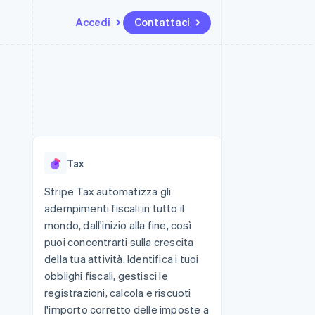
Accedi
Contattaci
Risorse
Ecosistema
Recapiti
me e marketplace
Altro
Integrazioni app
Partner
Contattaci
Product roadmap
ns
Esempi di codice
Stripe App Marketplace
Diventa nostro partner
Scopri cosa ti aspetta
 piattaforme
Blog per sviluppatori
ibero
Stato dell'API
Radar
Prevenzione delle frodi
Tax
Atlas
Costituzione di start-up
Stripe Tax automatizza gli
adempimenti fiscali in tutto il
Climate
Rimozione del carbonio
mondo, dall'inizio alla fine, così
puoi concentrarti sulla crescita
Identity
Verifica online dell'identità
della tua attività. Identifica i tuoi
obblighi fiscali, gestisci le
registrazioni, calcola e riscuoti
l'importo corretto delle imposte a