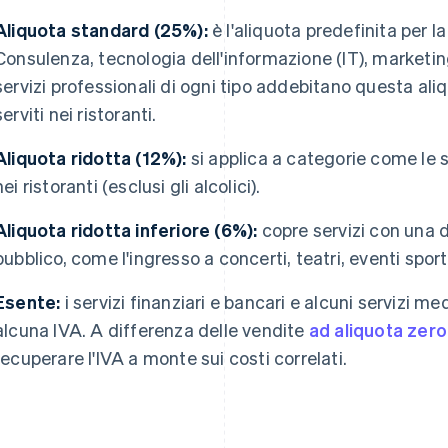
Aliquota standard (25%):
è l'aliquota predefinita per l
Consulenza, tecnologia dell'informazione (IT), marketing
servizi professionali di ogni tipo addebitano questa aliq
serviti nei ristoranti.
Aliquota ridotta (12%):
si applica a categorie come le s
nei ristoranti (esclusi gli alcolici).
Aliquota ridotta inferiore (6%):
copre servizi con una d
pubblico, come l'ingresso a concerti, teatri, eventi sport
Esente:
i servizi finanziari e bancari e alcuni servizi 
alcuna IVA. A differenza delle vendite
ad aliquota zero
recuperare l'IVA a monte sui costi correlati.