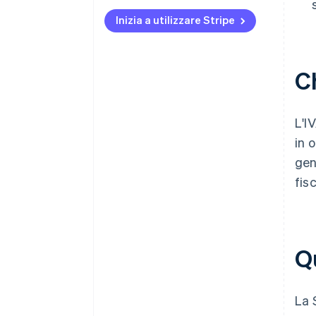
Inizia a utilizzare Stripe
Ch
L'IV
in 
gen
fis
Qu
La 