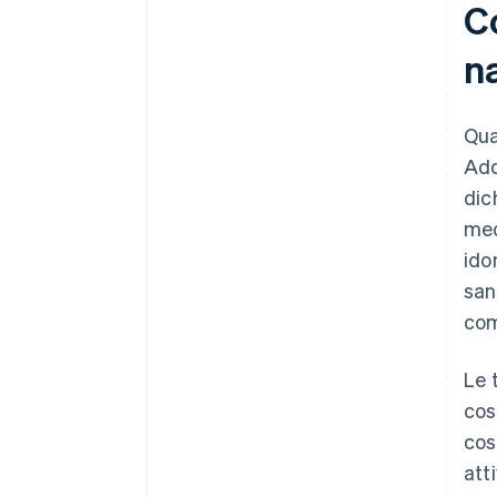
Co
na
Qua
Adde
dic
med
ido
san
com
Le 
cos
cos
att