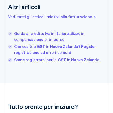
Estonia
Altri articoli
English
Finlandia
Vedi tutti gli articoli relativi alla fatturazione
English
Svenska
Francia
Français
English
Guida al credito Iva in Italia: utilizzo in
Germania
compensazione o rimborso
Deutsch
English
Giappone
Che cos'è la GST in Nuova Zelanda? Regole,
日本語
English
registrazione ed errori comuni
Gibilterra
Come registrarsi per la GST in Nuova Zelanda
English
Grecia
English
India
English
Irlanda
English
Italia
Italiano
English
Tutto pronto per iniziare?
Lettonia
English