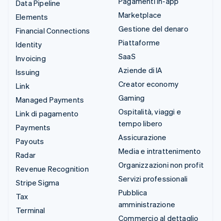
Pagamenti in-app
Data Pipeline
Marketplace
Elements
Gestione del denaro
Financial Connections
Piattaforme
Identity
SaaS
Invoicing
Aziende di IA
Issuing
Creator economy
Link
Gaming
Managed Payments
Ospitalità, viaggi e
Link di pagamento
tempo libero
Payments
Assicurazione
Payouts
Media e intrattenimento
Radar
Organizzazioni non profit
Revenue Recognition
Servizi professionali
Stripe Sigma
Pubblica
Tax
amministrazione
Terminal
Commercio al dettaglio