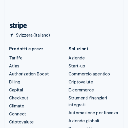
Thailandia
ไทย
English
Ungheria
English
Svizzera (Italiano)
Prodotti e prezzi
Soluzioni
Tariffe
Aziende
Atlas
Start-up
Authorization Boost
Commercio agentico
Billing
Criptovalute
Capital
E-commerce
Checkout
Strumenti finanziari
integrati
Climate
Automazione per finanza
Connect
Aziende globali
Criptovalute