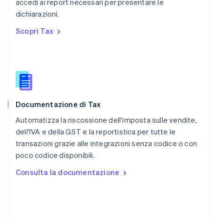
accedi ai report necessari per presentare le
RAS di Hong Kong, Cina
dichiarazioni.
English
简体中文
Regno Unito
Scopri Tax
English
Repubblica Ceca
English
Romania
English
Singapore
English
简体中文
Documentazione di Tax
Slovacchia
English
Automatizza la riscossione dell'imposta sulle vendite,
Slovenia
dell'IVA e della GST e la reportistica per tutte le
English
Italiano
transazioni grazie alle integrazioni senza codice o con
Spagna
poco codice disponibili.
Español
English
Stati Uniti
Consulta la documentazione
English
Español
简体中文
Svezia
Svenska
English
Svizzera
Deutsch
Français
Italiano
English