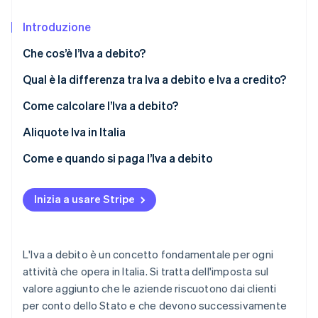
Scopri cosa ti aspetta
Introduzione
Radar
Ecosistema
Prevenzione delle frodi
Che cos’è l’Iva a debito?
Partner
Atlas
Stripe App Marketplace
Costituzione di start-up
Qual è la differenza tra Iva a debito e Iva a credito?
Climate
Come calcolare l’Iva a debito?
Rimozione del carbonio
Aliquote Iva in Italia
Identity
Verifica online dell'identità
Come e quando si paga l’Iva a debito
Dichiarazione Iva
Inizia a usare Stripe
Scadenze per la presentazione della dichiarazione
annuale Iva
Stripe Sessions 2026
Scopri come Stripe sta costruendo l'infrastruttura economi
Versamento dell’Iva a debito
L'Iva a debito è un concetto fondamentale per ogni
Guarda ora
attività che opera in Italia. Si tratta dell'imposta sul
valore aggiunto che le aziende riscuotono dai clienti
per conto dello Stato e che devono successivamente