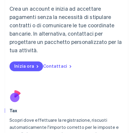
Liechtenstein
Crea un account e inizia ad accettare
Deutsch
English
Lituania
pagamenti senza la necessità di stipulare
English
contratti o di comunicare le tue coordinate
Lussemburgo
bancarie. In alternativa, contattaci per
Français
Deutsch
English
progettare un pacchetto personalizzato per la
Malaysia
English
简体中文
tua attività.
Malta
English
Messico
Inizia ora
Contattaci
Español
English
Norvegia
English
Nuova Zelanda
English
Paesi Bassi
Nederlands
English
Tax
Polonia
English
Scopri dove effettuare la registrazione, riscuoti
Portogallo
automaticamente l'importo corretto per le imposte e
Português
English