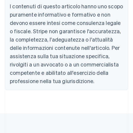
I contenuti di questo articolo hanno uno scopo
Australia
English
puramente informativo e formativo e non
Austria
devono essere intesi come consulenza legale
Deutsch
English
Belgio
o fiscale. Stripe non garantisce l'accuratezza,
Nederlands
Français
Deutsch
English
la completezza, l'adeguatezza o l'attualità
Brasile
delle informazioni contenute nell'articolo. Per
Português
English
Bulgaria
assistenza sulla tua situazione specifica,
English
rivolgiti a un avvocato o a un commercialista
Canada
competente e abilitato all'esercizio della
English
Français
Cina continentale
professione nella tua giurisdizione.
简体中文
English
Cipro
English
Croazia
English
Italiano
Danimarca
English
Emirati Arabi Uniti
English