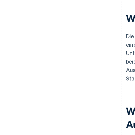
Umsatzsteuererklärung
Ausgabeumsatzsteuer
W
abführen
Die
ein
Unt
bei
Aus
Sta
W
A