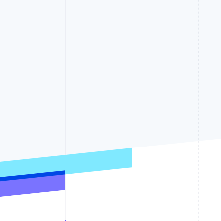
Optimierung der
Datensynchronisier
Autorisierungsraten
Link
Beschleunigter Bezahlvorgang
Financial Connections
Verbundene Finanzdaten