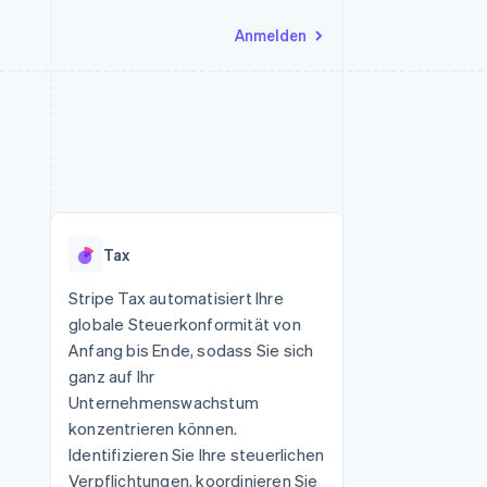
Anmelden
Ressourcen
Ecosystem
Kontakt
nd Marktplätze
Mehr
App-Integrationen
Partner
Sales-Team kontaktieren
Product roadmap
Code-Beispiele
Stripe App-Marktplatz
Partner werden
Ausblick
 Plattformen
Entwickler-Blog
 platforms
eit
API-Status
Radar
Betrugsprävention
eistungen
Tax
Atlas
onen
virtuelle Karten
Start-up-Gründung
Stripe Tax automatisiert Ihre
globale Steuerkonformität von
Climate
CO₂-Entnahme
Anfang bis Ende, sodass Sie sich
ganz auf Ihr
Identity
Online-Identitätsprüfung
Unternehmenswachstum
konzentrieren können.
Identifizieren Sie Ihre steuerlichen
Verpflichtungen, koordinieren Sie