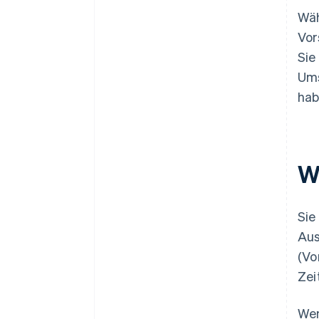
Wäh
Vor
Sie
Ums
hab
W
Sie
Aus
(Vo
Zei
Wen