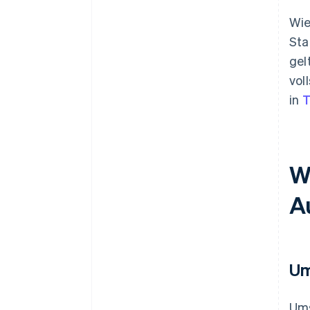
Wie
Sta
gel
vol
in
T
W
A
Um
Ums