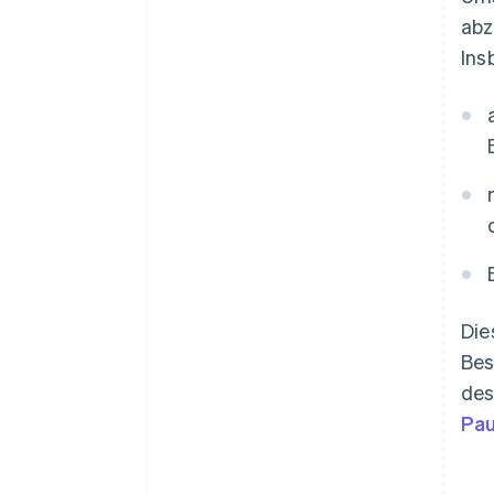
abz
Ins
Die
Bes
des
Pau