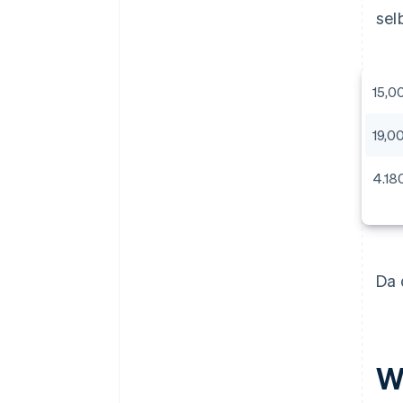
sel
15,0
19,0
4.18
Da 
W