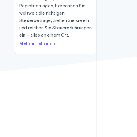
Registrierungen, berechnen Sie
weltweit die richtigen
Steuerbeträge, ziehen Sie sie ein
Stripe-Sessions 2026
Erfahren Sie, wie Stripe
und reichen Sie Steuererklärungen
Lösungen für die
ein – alles an einem Ort.
Wirtschaftsinfrastruktur
Mehr erfahren
für KI aufbaut.
Jetzt ansehen