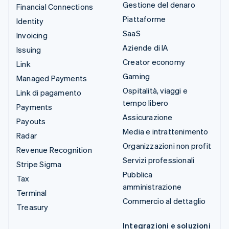
Gestione del denaro
Financial Connections
Piattaforme
Identity
SaaS
Invoicing
Aziende di IA
Issuing
Creator economy
Link
Gaming
Managed Payments
Ospitalità, viaggi e
Link di pagamento
tempo libero
Payments
Assicurazione
Payouts
Media e intrattenimento
Radar
Organizzazioni non profit
Revenue Recognition
Servizi professionali
Stripe Sigma
Pubblica
Tax
amministrazione
Terminal
Commercio al dettaglio
Treasury
Integrazioni e soluzioni