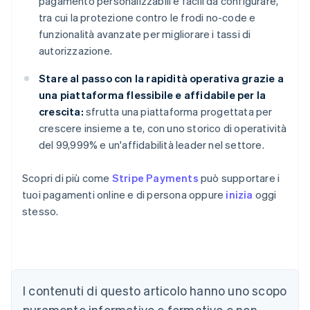
pagamento personalizzabili e facili da configurare,
tra cui la protezione contro le frodi no-code e
funzionalità avanzate per migliorare i tassi di
autorizzazione.
Stare al passo con la rapidità operativa grazie a
una piattaforma flessibile e affidabile per la
crescita:
sfrutta una piattaforma progettata per
crescere insieme a te, con uno storico di operatività
del 99,999% e un'affidabilità leader nel settore.
Scopri di più come
Stripe Payments
può supportare i
tuoi pagamenti online e di persona oppure
inizia
oggi
stesso.
I contenuti di questo articolo hanno uno scopo
Australia
English
puramente informativo e formativo e non