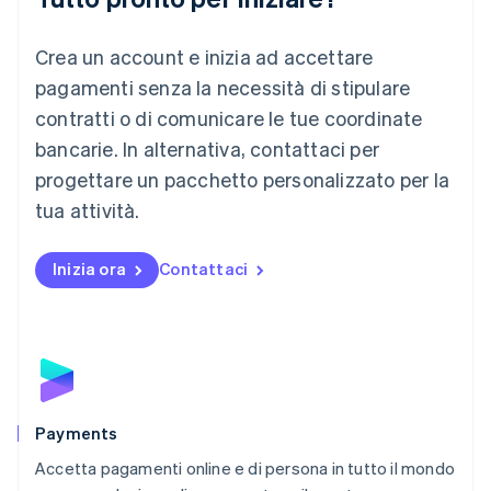
Lituania
English
Crea un account e inizia ad accettare
Lussemburgo
Français
Deutsch
English
pagamenti senza la necessità di stipulare
Malaysia
contratti o di comunicare le tue coordinate
English
简体中文
Malta
bancarie. In alternativa, contattaci per
English
progettare un pacchetto personalizzato per la
Messico
tua attività.
Español
English
Norvegia
English
Inizia ora
Contattaci
Nuova Zelanda
English
Paesi Bassi
Nederlands
English
Polonia
English
Portogallo
Português
English
Payments
RAS di Hong Kong, Cina
Accetta pagamenti online e di persona in tutto il mondo
English
简体中文