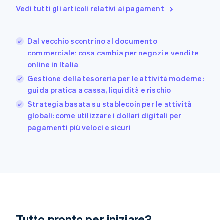
Finlandia
Vedi tutti gli articoli relativi ai pagamenti
English
Svenska
Francia
Français
English
Dal vecchio scontrino al documento
Germania
commerciale: cosa cambia per negozi e vendite
Deutsch
English
online in Italia
Giappone
日本語
English
Gestione della tesoreria per le attività moderne:
Gibilterra
guida pratica a cassa, liquidità e rischio
English
Strategia basata su stablecoin per le attività
Grecia
English
globali: come utilizzare i dollari digitali per
India
pagamenti più veloci e sicuri
English
Irlanda
English
Italia
Italiano
English
Lettonia
English
Liechtenstein
Deutsch
English
Tutto pronto per iniziare?