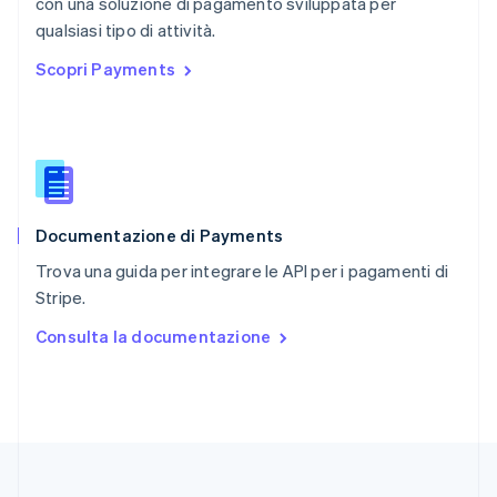
con una soluzione di pagamento sviluppata per
Regno Unito
English
qualsiasi tipo di attività.
Repubblica Ceca
Scopri Payments
English
Romania
English
Singapore
English
简体中文
Slovacchia
English
Documentazione di Payments
Slovenia
English
Italiano
Trova una guida per integrare le API per i pagamenti di
Spagna
Stripe.
Español
English
Stati Uniti
Consulta la documentazione
English
Español
简体中文
Svezia
Svenska
English
Svizzera
Deutsch
Français
Italiano
English
Thailandia
ไทย
English