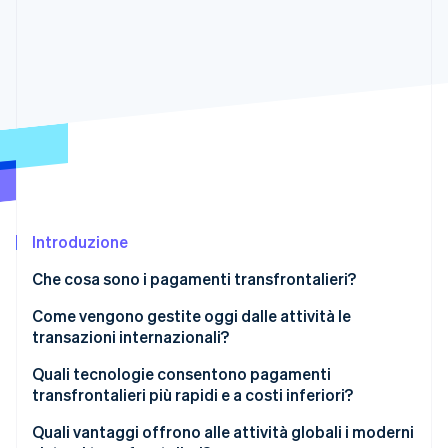
Scopri cosa ti aspetta
Radar
Ecosistema
Prevenzione delle frodi
Partner
Atlas
Stripe App Marketplace
Costituzione di start-up
Climate
Rimozione del carbonio
Identity
Verifica online dell'identità
Introduzione
Che cosa sono i pagamenti transfrontalieri?
Come vengono gestite oggi dalle attività le
Stripe Sessions 2026
transazioni internazionali?
Scopri come Stripe sta costruendo l'infrastruttura economi
Guarda ora
Quali tecnologie consentono pagamenti
transfrontalieri più rapidi e a costi inferiori?
Quali vantaggi offrono alle attività globali i moderni