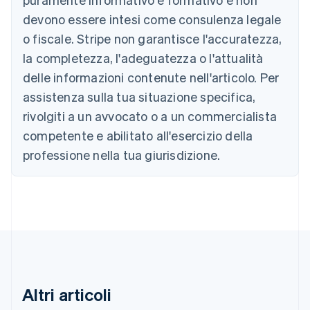
Austria
devono essere intesi come consulenza legale
Deutsch
English
Belgio
o fiscale. Stripe non garantisce l'accuratezza,
Nederlands
Français
Deutsch
English
la completezza, l'adeguatezza o l'attualità
Brasile
delle informazioni contenute nell'articolo. Per
Português
English
Bulgaria
assistenza sulla tua situazione specifica,
English
rivolgiti a un avvocato o a un commercialista
Canada
competente e abilitato all'esercizio della
English
Français
Cina continentale
professione nella tua giurisdizione.
简体中文
English
Cipro
English
Croazia
English
Italiano
Danimarca
English
Emirati Arabi Uniti
English
Estonia
Altri articoli
English