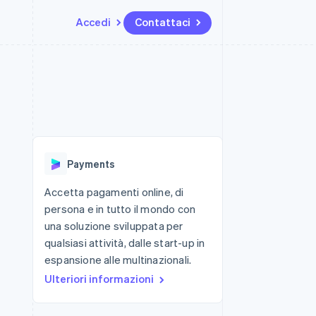
Accedi
Contattaci
Risorse
Ecosistema
Recapiti
me e marketplace
Altro
Integrazioni app
Partner
Contattaci
Product roadmap
ns
Esempi di codice
Stripe App Marketplace
Diventa nostro partner
Scopri cosa ti aspetta
 piattaforme
Blog per sviluppatori
ibero
Stato dell'API
Radar
Prevenzione delle frodi
Payments
Atlas
Costituzione di start-up
Accetta pagamenti online, di
persona e in tutto il mondo con
Climate
Rimozione del carbonio
una soluzione sviluppata per
qualsiasi attività, dalle start-up in
Identity
Verifica online dell'identità
espansione alle multinazionali.
Ulteriori informazioni