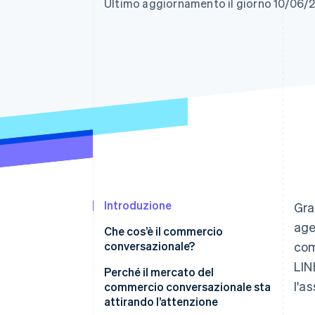
Ultimo aggiornamento il giorno 10/06/
Link
Pagamento accelerato
Financial Connections
Conti finanziari collegati
Introduzione
Gra
age
Che cos’è il commercio
conversazionale?
com
LIN
Differenze rispetto ai chatbot
Perché il mercato del
l'as
commercio conversazionale sta
attirando l’attenzione