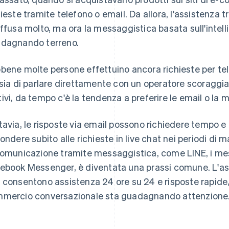
hieste tramite telefono o email. Da allora, l'assistenza 
iffusa molto, ma ora la messaggistica basata sull'intell
dagnando terreno.
bene molte persone effettuino ancora richieste per tele
nsia di parlare direttamente con un operatore scoraggian
ivi, da tempo c'è la tendenza a preferire le email o la 
tavia, le risposte via email possono richiedere tempo e
pondere subito alle richieste in live chat nei periodi di
comunicazione tramite messaggistica, come LINE, i mes
ebook Messenger, è diventata una prassi comune. L'asce
 consentono assistenza 24 ore su 24 e risposte rapide, è
mercio conversazionale sta guadagnando attenzione