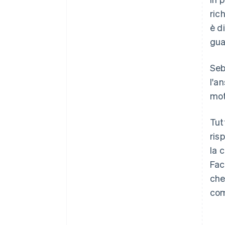
ric
è d
gua
Seb
l'a
mot
Tut
ris
la 
Fac
che
com