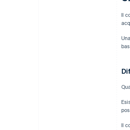
Il 
acq
Una
bas
Di
Qua
Esi
pos
Il 