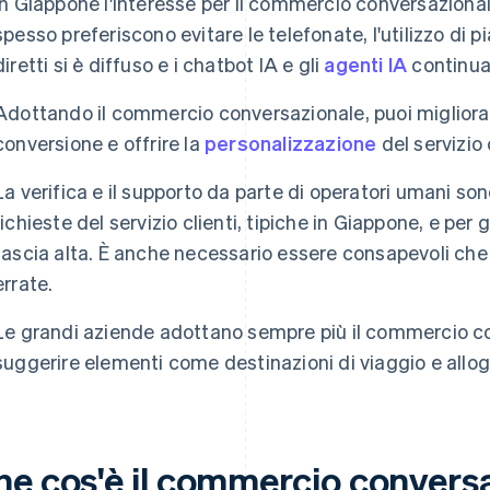
In Giappone l'interesse per il commercio conversazional
spesso preferiscono evitare le telefonate, l'utilizzo d
diretti si è diffuso e i chatbot IA e gli
agenti IA
continuan
Adottando il commercio conversazionale, puoi migliorare
conversione e offrire la
personalizzazione
del servizio 
La verifica e il supporto da parte di operatori umani so
richieste del servizio clienti, tipiche in Giappone, e per g
fascia alta. È anche necessario essere consapevoli che 
errate.
Le grandi aziende adottano sempre più il commercio con
suggerire elementi come destinazioni di viaggio e allog
he cos'è il commercio convers