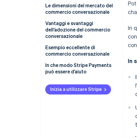
Pot
Il passaggio dalle telefonate
Le dimensioni del mercato del
cha
alle chat
commercio conversazionale
Automazione del servizio clienti
Giappone
Vantaggi e svantaggi
In 
e dell’assistenza agli acquisti
dell’adozione del commercio
Globale
conversazionale
con
con
Vantaggi
Esempio eccellente di
commercio conversazionale
Svantaggi
In s
Rakuten Travel
In che modo Stripe Payments
può essere d’aiuto
Inizia a utilizzare Stripe