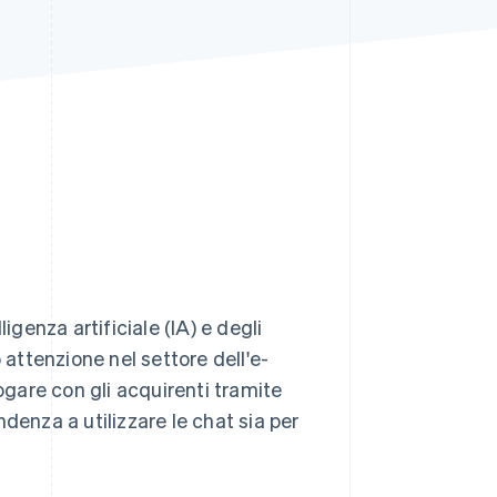
Stripe Sessions 2026
Scopri come Stripe sta
costruendo
l'infrastruttura
economica per l'IA.
Guarda ora
igenza artificiale (IA) e degli
ttenzione nel settore dell'e-
gare con gli acquirenti tramite
denza a utilizzare le chat sia per