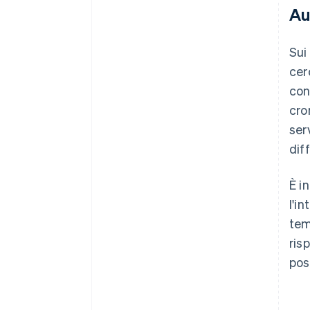
Au
Sui
cer
con
cro
ser
dif
È i
l'i
tem
ris
pos