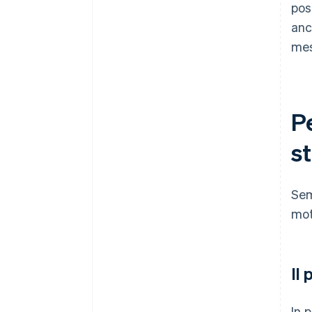
pos
anc
mes
P
st
Sem
mot
Il
In 