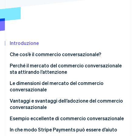
Scopri cosa ti aspetta
Radar
Ecosistema
Prevenzione delle frodi
Partner
Atlas
Stripe App Marketplace
Costituzione di start-up
Introduzione
Climate
Rimozione del carbonio
Che cos’è il commercio conversazionale?
Identity
Verifica online dell'identità
Differenze rispetto ai chatbot
Perché il mercato del commercio conversazionale
sta attirando l’attenzione
Il passaggio dalle telefonate alle chat
Le dimensioni del mercato del commercio
conversazionale
Automazione del servizio clienti e dell’assistenza
Stripe Sessions 2026
agli acquisti
Giappone
Vantaggi e svantaggi dell’adozione del commercio
Scopri come Stripe sta costruendo l'infrastruttura economi
conversazionale
Guarda ora
Globale
Vantaggi
Esempio eccellente di commercio conversazionale
Svantaggi
Rakuten Travel
In che modo Stripe Payments può essere d’aiuto