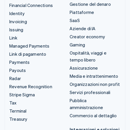
Gestione del denaro
Financial Connections
Piattaforme
Identity
SaaS
Invoicing
Aziende di IA
Issuing
Creator economy
Link
Gaming
Managed Payments
Ospitalità, viaggi e
Link di pagamento
tempo libero
Payments
Assicurazione
Payouts
Media e intrattenimento
Radar
Organizzazioni non profit
Revenue Recognition
Servizi professionali
Stripe Sigma
Pubblica
Tax
amministrazione
Terminal
Commercio al dettaglio
Treasury
Integrazioni e soluzioni