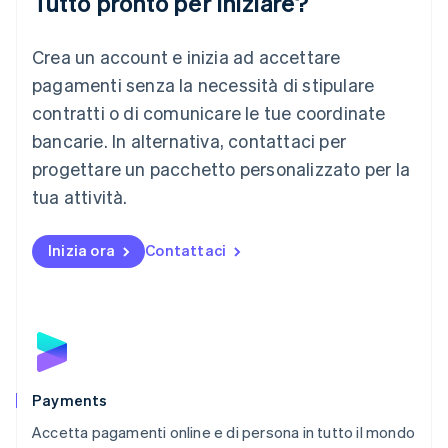
Tutto pronto per iniziare?
Lituania
English
Crea un account e inizia ad accettare
Lussemburgo
Français
Deutsch
English
pagamenti senza la necessità di stipulare
Malaysia
contratti o di comunicare le tue coordinate
English
简体中文
Malta
bancarie. In alternativa, contattaci per
English
progettare un pacchetto personalizzato per la
Messico
tua attività.
Español
English
Norvegia
English
Inizia ora
Contattaci
Nuova Zelanda
English
Paesi Bassi
Nederlands
English
Polonia
English
Portogallo
Português
English
Payments
RAS di Hong Kong, Cina
Accetta pagamenti online e di persona in tutto il mondo
English
简体中文