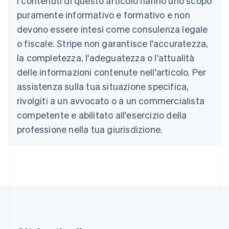
I contenuti di questo articolo hanno uno scopo
Austria
puramente informativo e formativo e non
Deutsch
English
devono essere intesi come consulenza legale
Belgio
Nederlands
Français
Deutsch
English
o fiscale. Stripe non garantisce l'accuratezza,
Brasile
la completezza, l'adeguatezza o l'attualità
Português
English
Bulgaria
delle informazioni contenute nell'articolo. Per
English
assistenza sulla tua situazione specifica,
Canada
rivolgiti a un avvocato o a un commercialista
English
Français
Cina continentale
competente e abilitato all'esercizio della
简体中文
English
professione nella tua giurisdizione.
Cipro
English
Croazia
English
Italiano
Danimarca
English
Emirati Arabi Uniti
English
Estonia
English