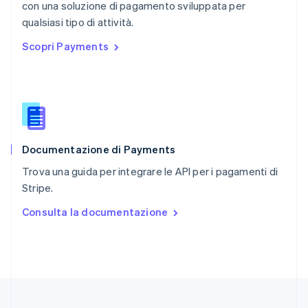
con una soluzione di pagamento sviluppata per
Regno Unito
English
qualsiasi tipo di attività.
Repubblica Ceca
Scopri Payments
English
Romania
English
Singapore
English
简体中文
Slovacchia
English
Documentazione di Payments
Slovenia
English
Italiano
Trova una guida per integrare le API per i pagamenti di
Spagna
Stripe.
Español
English
Stati Uniti
Consulta la documentazione
English
Español
简体中文
Svezia
Svenska
English
Svizzera
Deutsch
Français
Italiano
English
Thailandia
ไทย
English