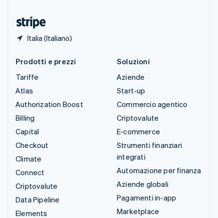
Ungheria
English
Italia (Italiano)
Prodotti e prezzi
Soluzioni
Tariffe
Aziende
Atlas
Start-up
Authorization Boost
Commercio agentico
Billing
Criptovalute
Capital
E-commerce
Checkout
Strumenti finanziari
integrati
Climate
Automazione per finanza
Connect
Aziende globali
Criptovalute
Pagamenti in-app
Data Pipeline
Marketplace
Elements