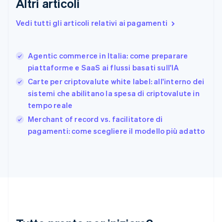
Altri articoli
Finlandia
English
Svenska
Vedi tutti gli articoli relativi ai pagamenti
Francia
Français
English
Germania
Agentic commerce in Italia: come preparare
Deutsch
English
piattaforme e SaaS ai flussi basati sull'IA
Giappone
日本語
English
Carte per criptovalute white label: all'interno dei
Gibilterra
sistemi che abilitano la spesa di criptovalute in
English
tempo reale
Grecia
English
Merchant of record vs. facilitatore di
India
pagamenti: come scegliere il modello più adatto
English
Irlanda
English
Italia
Italiano
English
Lettonia
English
Liechtenstein
Deutsch
English