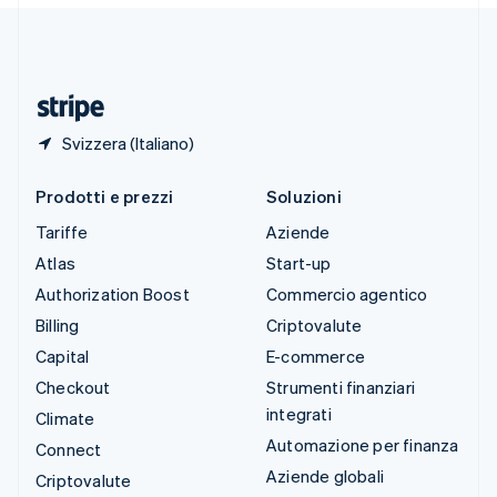
Deutsch
Français
Italiano
English
Thailandia
ไทย
English
Ungheria
English
Svizzera (Italiano)
Prodotti e prezzi
Soluzioni
Tariffe
Aziende
Atlas
Start-up
Authorization Boost
Commercio agentico
Billing
Criptovalute
Capital
E-commerce
Checkout
Strumenti finanziari
integrati
Climate
Automazione per finanza
Connect
Aziende globali
Criptovalute