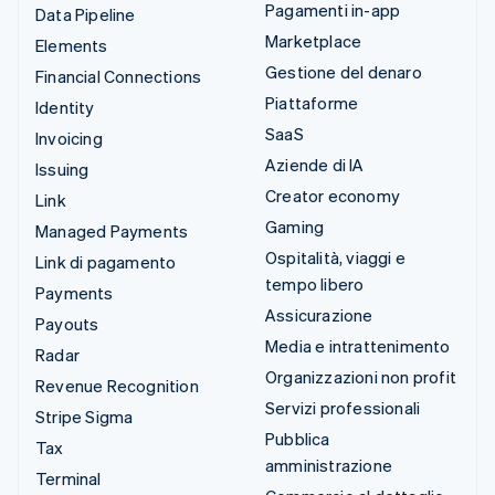
Pagamenti in-app
Data Pipeline
Marketplace
Elements
Gestione del denaro
Financial Connections
Piattaforme
Identity
SaaS
Invoicing
Aziende di IA
Issuing
Creator economy
Link
Gaming
Managed Payments
Ospitalità, viaggi e
Link di pagamento
tempo libero
Payments
Assicurazione
Payouts
Media e intrattenimento
Radar
Organizzazioni non profit
Revenue Recognition
Servizi professionali
Stripe Sigma
Pubblica
Tax
amministrazione
Terminal