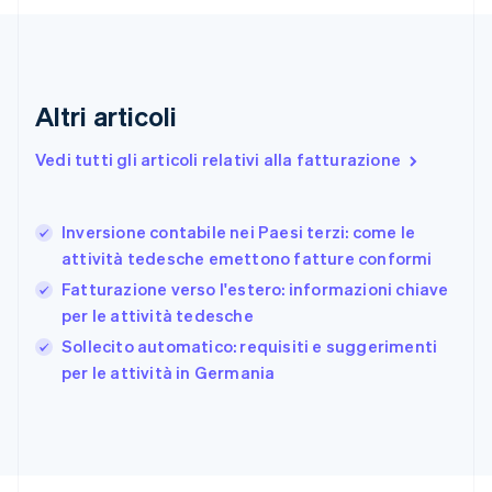
English
Estonia
English
Finlandia
English
Svenska
Altri articoli
Francia
Français
English
Vedi tutti gli articoli relativi alla fatturazione
Germania
Deutsch
English
Giappone
日本語
English
Inversione contabile nei Paesi terzi: come le
Gibilterra
attività tedesche emettono fatture conformi
English
Fatturazione verso l'estero: informazioni chiave
Grecia
per le attività tedesche
English
India
Sollecito automatico: requisiti e suggerimenti
English
per le attività in Germania
Irlanda
English
Italia
Italiano
English
Lettonia