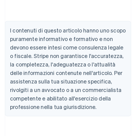
Australia
English
Austria
Deutsch
English
I contenuti di questo articolo hanno uno scopo
Belgio
puramente informativo e formativo e non
Nederlands
Français
Deutsch
English
Brasile
devono essere intesi come consulenza legale
Português
English
o fiscale. Stripe non garantisce l'accuratezza,
Bulgaria
la completezza, l'adeguatezza o l'attualità
English
Canada
delle informazioni contenute nell'articolo. Per
English
Français
assistenza sulla tua situazione specifica,
Cina continentale
简体中文
English
rivolgiti a un avvocato o a un commercialista
Cipro
competente e abilitato all'esercizio della
English
Croazia
professione nella tua giurisdizione.
English
Italiano
Danimarca
English
Emirati Arabi Uniti