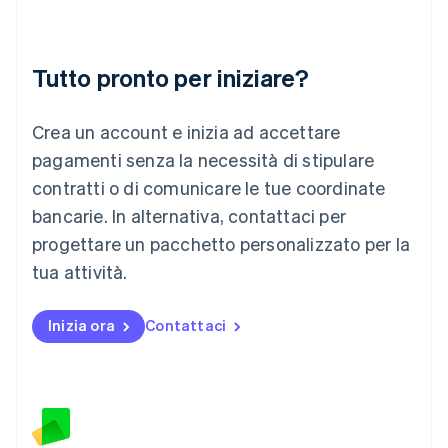
English
Liechtenstein
Deutsch
English
Lituania
Tutto pronto per iniziare?
English
Lussemburgo
Crea un account e inizia ad accettare
Français
Deutsch
English
Malaysia
pagamenti senza la necessità di stipulare
English
简体中文
contratti o di comunicare le tue coordinate
Malta
English
bancarie. In alternativa, contattaci per
Messico
progettare un pacchetto personalizzato per la
Español
English
Norvegia
tua attività.
English
Nuova Zelanda
Inizia ora
Contattaci
English
Paesi Bassi
Nederlands
English
Polonia
English
Portogallo