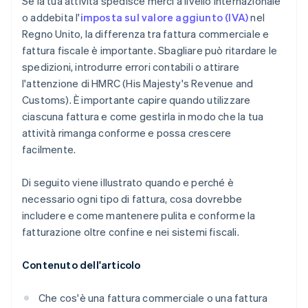
Se la tua attività spedisce merci a livello internazionale
Fare attenzione all’espansione degli obblighi
o addebita l'
imposta sul valore aggiunto (IVA)
nel
Regno Unito, la differenza tra fattura commerciale e
fattura fiscale è importante. Sbagliare può ritardare le
spedizioni, introdurre errori contabili o attirare
l'attenzione di HMRC (His Majesty's Revenue and
Customs). È importante capire quando utilizzare
ciascuna fattura e come gestirla in modo che la tua
attività rimanga conforme e possa crescere
facilmente.
Di seguito viene illustrato quando e perché è
necessario ogni tipo di fattura, cosa dovrebbe
includere e come mantenere pulita e conforme la
fatturazione oltre confine e nei sistemi fiscali.
Contenuto dell'articolo
Che cos'è una fattura commerciale o una fattura