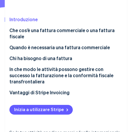
Scopri cosa ti aspetta
Radar
Ecosistema
Prevenzione delle frodi
Introduzione
Partner
Atlas
Che cos’è una fattura commerciale o una fattura
Stripe App Marketplace
Costituzione di start-up
fiscale
Climate
Rimozione del carbonio
Quando è necessaria una fattura commerciale
Identity
Chi ha bisogno di una fattura
Verifica online dell'identità
Possibilità di richiedere entrambi i tipi di fatture
In che modo le attività possono gestire con
successo la fatturazione e la conformità fiscale
transfrontaliera
Utilizzare un software di fatturazione che
Vantaggi di Stripe Invoicing
Stripe Sessions 2026
comprenda tasse e aree geografiche
Scopri come Stripe sta costruendo l'infrastruttura economi
Guarda ora
Generare direttamente le fatture commerciali dalla
Inizia a utilizzare Stripe
piattaforma di spedizione
Collegare i sistemi di fatturazione e contabilità