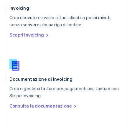
Português
English
RAS di Hong Kong, Cina
Invoicing
English
简体中文
Crea ricevute e inviale ai tuoi clienti in pochi minuti,
Regno Unito
English
senza scrivere alcuna riga di codice.
Repubblica Ceca
Scopri Invoicing
English
Romania
English
Singapore
English
简体中文
Slovacchia
English
Documentazione di Invoicing
Slovenia
English
Italiano
Crea e gestisci fatture per pagamenti una tantum con
Spagna
Stripe Invoicing.
Español
English
Stati Uniti
Consulta la documentazione
English
Español
简体中文
Svezia
Svenska
English
Svizzera