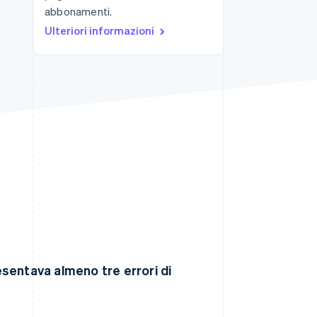
abbonamenti.
Ulteriori informazioni
Stripe Sessions 2026
Scopri come Stripe sta
costruendo
l'infrastruttura
economica per l'IA.
Guarda ora
sentava almeno tre errori di