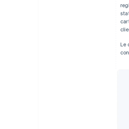
reg
sta
car
cli
Le 
con