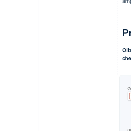
amp
P
Olt
che