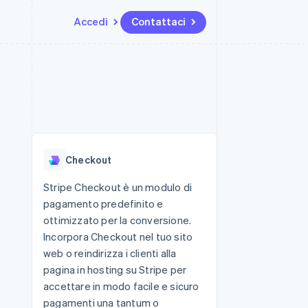
Accedi
Contattaci
Risorse
Ecosistema
Recapiti
me e marketplace
Altro
Integrazioni app
Partner
Contattaci
Product roadmap
ns
Esempi di codice
Stripe App Marketplace
Diventa nostro partner
Scopri cosa ti aspetta
 piattaforme
Blog per sviluppatori
ibero
Stato dell'API
Radar
Prevenzione delle frodi
Checkout
Atlas
Costituzione di start-up
Stripe Checkout è un modulo di
pagamento predefinito e
Climate
Rimozione del carbonio
ottimizzato per la conversione.
Incorpora Checkout nel tuo sito
Identity
Verifica online dell'identità
web o reindirizza i clienti alla
pagina in hosting su Stripe per
accettare in modo facile e sicuro
pagamenti una tantum o