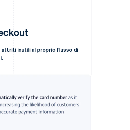
heckout
riti inutili al proprio flusso di
i.