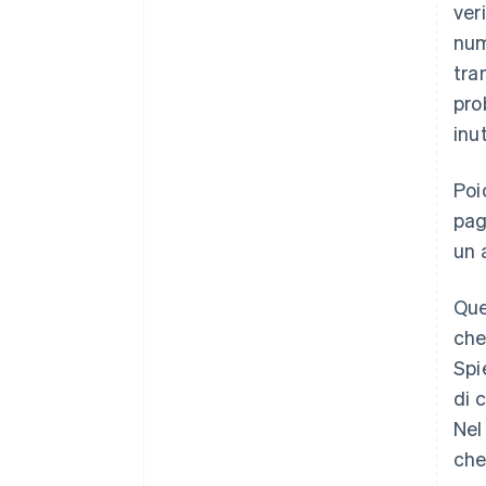
ver
num
tra
pro
inu
Poi
pag
un 
Que
che
Spi
di 
Nel
che