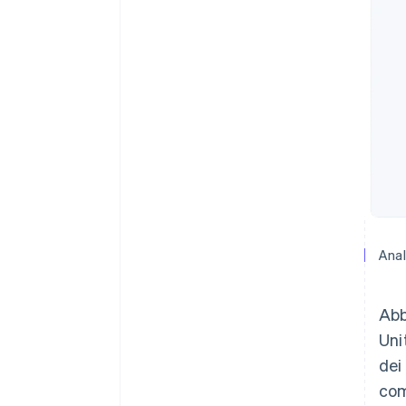
Anal
Abb
Uni
dei
com