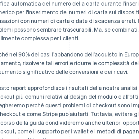
ifica automatica del numero della carta durante l'inseri
erico per l'inserimento dei numeri di carta sui dispositivi
nsazioni con numeri di carta o date di scadenza errati.
blemi possono sembrare trascurabili. Ma, se combinati
tilmente complessa per i clienti.
ché nel 90% dei casi l'abbandono dell'acquisto in Europ
amento, risolvere tali errori e ridurre le complessità 
aumento significativo delle conversioni e dei ricavi.
sto report approfondisce i risultati della nostra analisi e
ckout più comuni relativi al design del modulo e all'otti
egheremo perché questi problemi di checkout sono impo
checkout e come Stripe può aiutarti. Tuttavia, evitare gli
 corso della guida condivideremo anche ulteriori opport
ckout, come il supporto per i wallet e i metodi di pagam