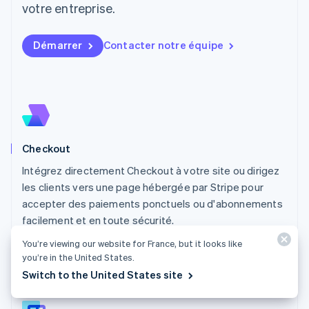
votre entreprise.
English
Luxembourg
Français
Deutsch
English
Démarrer
Contacter notre équipe
Malaisie
English
简体中文
Malte
English
Mexique
Español
English
Norvège
Checkout
English
Nouvelle-Zélande
Intégrez directement Checkout à votre site ou dirigez
English
les clients vers une page hébergée par Stripe pour
Pays-Bas
accepter des paiements ponctuels ou d'abonnements
Nederlands
English
facilement et en toute sécurité.
Pologne
English
Découvrir Checkout
You’re viewing our website for France, but it looks like
Portugal
you’re in the United States.
Português
English
Switch to the United States site
R.A.S. de Hong Kong, Chine
English
简体中文
République tchèque