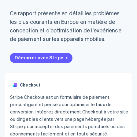
UI flexibles
Recognition
cryptomonnaie
l’application
Gérer des
Moyens de
Comptabilité
Entreprise
intégrables
Marketplaces
abonnements
Ce rapport présente en détail les problèmes
paiement
automatisée
Gestion financière
Proposer une
Accès à plus
Stripe Sigma
Roadmap produit
les plus courants en Europe en matière de
Plateformes
facturation à l'usage
de 125
Rapports
Sessions : conférence
SaaS
Émettre des cartes
conception et d'optimisation de l'expérience
Terminal
personnalisés
annuelle
bancaires adossées à
Paiements en
Data Pipeline
Carrières
des stablecoins
de paiement sur les appareils mobiles.
personne
Synchronisation
Communiqués de
Fournir et gérer des
Authorization
des données
presse
services avec des
Par secteur
Boost
Stripe Press
agents
Démarrer avec Stripe
Acceptation
optimisée
Entreprises d'IA
Link
Économie des
Paiements
créateurs
Contact
Ressources
Jeux
accélérés
Checkout
Hôtellerie, voyages et
Financial
Contacter notre équipe
loisirs
Intégrations
Connections
Stripe Checkout est un formulaire de paiement
Assurance
d'applications
Comptes
Devenir partenaire
Médias et
Exemples de code
financiers
préconfiguré et pensé pour optimiser le taux de
divertissements
Blog des développeurs
associés
conversion. Intégrez directement Checkout à votre site
Organisations à but
ou dirigez les clients vers une page hébergée par
non lucratif
État de l'API
Services aux
Stripe pour accepter des paiements ponctuels ou des
Plus
entreprises
abonnements facilement et en toute sécurité.
Product roadmap
Secteur public