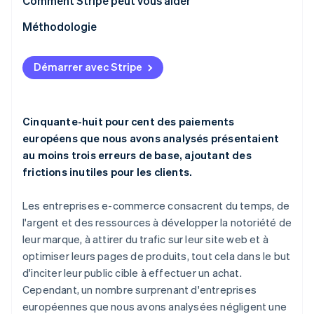
Check-list : comment optimiser pour les mobiles
Pourquoi il est important
Comment Stripe peut vous aider
Check-list : comment localiser votre expérience de
Méthodologie
paiement
Démarrer avec Stripe
Cinquante-huit pour cent des paiements
européens que nous avons analysés présentaient
au moins trois erreurs de base, ajoutant des
frictions inutiles pour les clients.
Les entreprises e-commerce consacrent du temps, de
l'argent et des ressources à développer la notoriété de
leur marque, à attirer du trafic sur leur site web et à
optimiser leurs pages de produits, tout cela dans le but
d'inciter leur public cible à effectuer un achat.
Cependant, un nombre surprenant d'entreprises
européennes que nous avons analysées négligent une