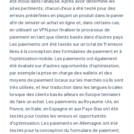
été inclus dans l'analyse. Après avoir déterminé les
Português
English
sites pertinents, chacun d'eux a été testé pour des
Bulgarie
erreurs prédéfinies en plaçant un produit dans le panier
English
afin de simuler un achat en ligne et, dans certains cas,
Canada
en utilisant un VPN pour finaliser le processus de
English
Français
Chine continentale
paiement en tant que clients basés dans d'autres pays.
简体中文
English
Les paiements ont été testés sur un total de 11 erreurs
Chypre
liées à la conception des formulaires de paiement et à
English
l'optimisation mobile. Les paiements ont également
Croatie
été évalués sur d'autres opportunités d'optimisation,
English
Italiano
Danemark
par exemple la prise en charge des wallets et des
English
moyens de paiement locaux sur les marchés où ils sont
Émirats arabes unis
très utilisés, et leur traduction dans les langues locales
English
lorsque des clients basés ailleurs en Europe tentaient
Espagne
de faire un achat. Les paiements au Royaume-Uni, en
Español
English
France, en Italie, en Espagne et aux Pays-Bas ont été
Estonie
testés pour toutes les erreurs et opportunités
English
États-Unis
d'optimisation. Les paiements en Allemagne ont été
English
Español
简体中文
testés pour la conception du formulaire de paiement,
Finlande