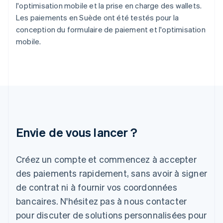
l'optimisation mobile et la prise en charge des wallets.
English
Svenska
Les paiements en Suède ont été testés pour la
France
conception du formulaire de paiement et l'optimisation
Français
English
Gibraltar
mobile.
English
Grèce
English
Hongrie
English
Inde
English
Irlande
Envie de vous lancer ?
English
Italie
Italiano
English
Créez un compte et commencez à accepter
Japon
日本語
English
des paiements rapidement, sans avoir à signer
Lettonie
de contrat ni à fournir vos coordonnées
English
bancaires. N'hésitez pas à nous contacter
Liechtenstein
pour discuter de solutions personnalisées pour
Deutsch
English
Lituanie