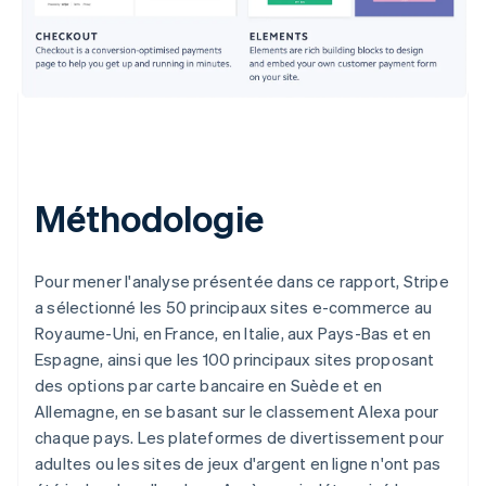
Méthodologie
Pour mener l'analyse présentée dans ce rapport, Stripe
a sélectionné les 50 principaux sites e-commerce au
Allemagne
Royaume-Uni, en France, en Italie, aux Pays-Bas et en
Deutsch
English
Australie
Espagne, ainsi que les 100 principaux sites proposant
English
des options par carte bancaire en Suède et en
Autriche
Allemagne, en se basant sur le classement Alexa pour
Deutsch
English
chaque pays. Les plateformes de divertissement pour
Belgique
adultes ou les sites de jeux d'argent en ligne n'ont pas
Nederlands
Français
Deutsch
English
Brésil