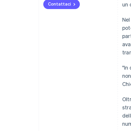
Contattaci
un 
Nel
pot
par
ava
tra
"In
non
Chi
Olt
str
del
num