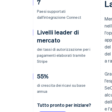
7
La
Paesi supportati
dall'integrazione Connect
Men
nel
Livelli leader di
l'o
mercato
app
del
dei tassi di autorizzazione per i
del
pagamenti elaborati tramite
a r
Stripe
Gra
55%
l'e
di crescita dei ricavi su base
SeQ
annua
alc
del
Tutto pronto per iniziare?
e l