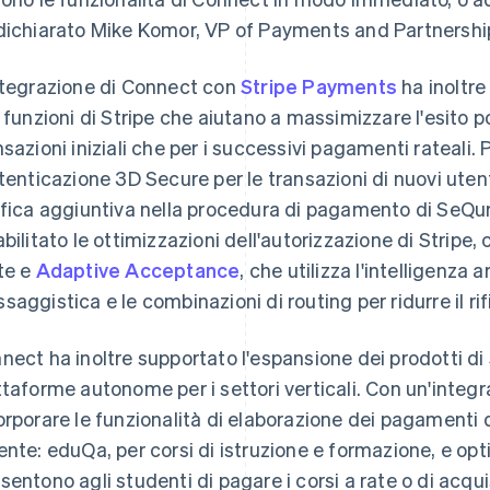
dichiarato Mike Komor, VP of Payments and Partnershi
ntegrazione di Connect con
Stripe Payments
ha inoltre
e funzioni di Stripe che aiutano a massimizzare l'esito p
nsazioni iniziali che per i successivi pagamenti rateali
utenticazione 3D Secure per le transazioni di nuovi ute
ifica aggiuntiva nella procedura di pagamento di SeQur
abilitato le ottimizzazioni dell'autorizzazione di Stripe,
te e
Adaptive Acceptance
, che utilizza l'intelligenza a
saggistica e le combinazioni di routing per ridurre il ri
nect ha inoltre supportato l'espansione dei prodotti di
ttaforme autonome per i settori verticali. Con un'inte
orporare le funzionalità di elaborazione dei pagamenti di
ente: eduQa, per corsi di istruzione e formazione, e opt
sentono agli studenti di pagare i corsi a rate o di acqui