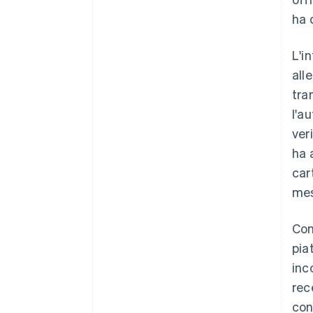
ha 
L'i
all
tra
l'a
ver
ha 
car
mes
Con
pia
inc
rec
con