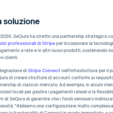
a soluzione
 2024, SeQura ha stretto una partnership strategica con
vizi professionali di Stripe
per incorporare la tecnologi
pagamento a rate e in altri nuovi prodotti, sostenendo i
i clienti.
ntegrazione di
Stripe Connect
nell'infrastruttura per i
ura di creare strutture di account conformi ai requisiti 
tnership di ciascun mercato. Ad esempio, in alcuni mer
anziari locali per gestire i pagamenti rateali e la flessi
m di SeQura di garantire che i fondi venissero indirizza
essità. "Abbiamo una configurazione molto complessa e
rono le funzionalità di Connect in modo immediato, o add