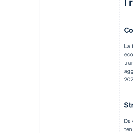
I 
Co
La 
eco
tra
agg
202
St
Da 
ten