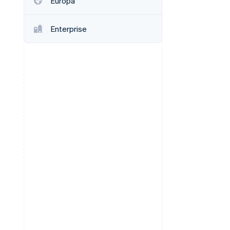
Europa
Enterprise
Stripe Sessions 2026
Scopri come Stripe sta
costruendo
l'infrastruttura
economica per l'IA.
Guarda ora