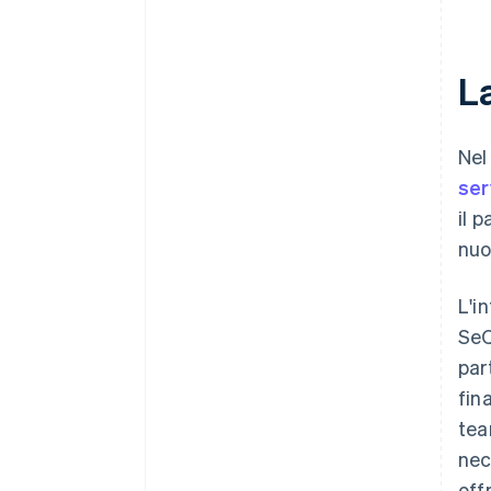
L
Nel
ser
il 
nuov
L'i
SeQ
par
fin
tea
nec
off