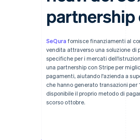
Link
partnership 
Pagamento accelerato
Financial Connections
Conti finanziari collegati
SeQura
fornisce finanziamenti al con
vendita attraverso una soluzione di 
specifiche per i mercati dell'istruzi
una partnership con Stripe per miglio
pagamenti, aiutando l'azienda a supe
che hanno generato transazioni per 1
disponibile il proprio metodo di pagam
scorso ottobre.