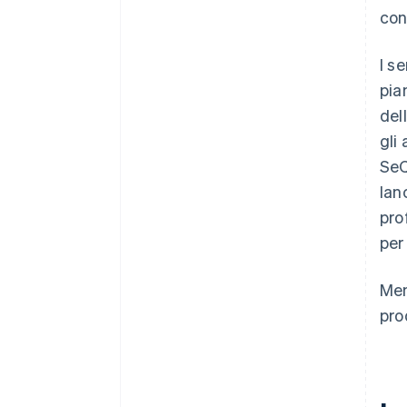
con
I s
pia
del
gli
SeQ
lan
pro
per
Men
pro