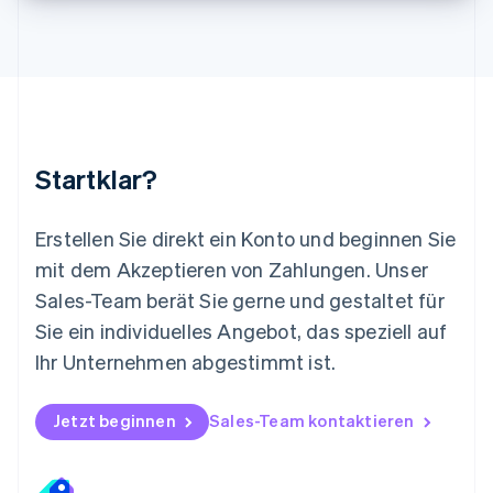
Malta
English
Mexiko
Español
English
Neuseeland
English
Niederlande
Nederlands
English
Startklar?
Norwegen
English
Österreich
Erstellen Sie direkt ein Konto und beginnen Sie
Deutsch
English
mit dem Akzeptieren von Zahlungen. Unser
Polen
Sales-Team berät Sie gerne und gestaltet für
English
Portugal
Sie ein individuelles Angebot, das speziell auf
Português
English
Ihr Unternehmen abgestimmt ist.
Rumänien
English
Schweden
Jetzt beginnen
Sales-Team kontaktieren
Svenska
English
Schweiz
Deutsch
Français
Italiano
English