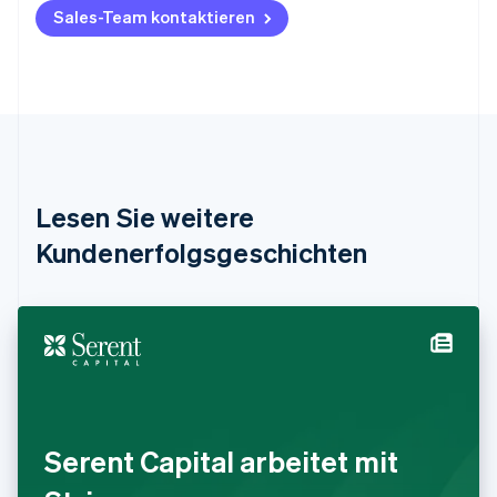
Belgien
Sales-Team kontaktieren
Nederlands
Français
Deutsch
English
Brasilien
Português
English
Bulgarien
English
Dänemark
English
Deutschland
Lesen Sie weitere
Deutsch
English
Estland
Kundenerfolgsgeschichten
English
Festlandchina
简体中文
English
Finnland
English
Svenska
Frankreich
Français
English
Gibraltar
English
Serent Capital arbeitet mit
Griechenland
English