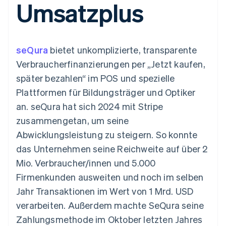
Umsatzplus
Data Pipeline
Geldmanagement
Marktplatz auf
Zugriff auf mehr als
Datensynchronisierung
Produkt-Roadmap
Plattformen
Grundlagen der
125
Stripe Sessions
SaaS
Abonnementverwaltung
Terminal
Karriere
Zahlungen vor Ort
Newsroom
So setzen Sie
seQura
bietet unkomplizierte, transparente
Authorization
Stripe Press
nutzungsbasierte
Boost
Abrechnung um
Verbraucherfinanzierungen per „Jetzt kaufen,
Nach Branche
Optimierung der
Stablecoin-gestützte
später bezahlen“ im POS und spezielle
Autorisierungsraten
Karten ausgeben: So
Link
KI-Unternehmen
Kontakt
geht´s
Plattformen für Bildungsträger und Optiker
Beschleunigter
Creator Economy
Bereitstellung und
an. seQura hat sich 2024 mit Stripe
Bezahlvorgang
Gaming
Verwaltung von
Sales-Team
Financial
Bewirtung, Reisen und
Diensten mit Agenten
kontaktieren
zusammengetan, um seine
Connections
Freizeit
Partner werden
Verbundene
Versicherungen
Abwicklungsleistung zu steigern. So konnte
Medien und
Finanzdaten
das Unternehmen seine Reichweite auf über 2
Unterhaltung
Ressourcen
Gemeinnützige
Mio. Verbraucher/innen und 5.000
Organisationen
Firmenkunden ausweiten und noch im selben
Fachdienstleistungen
App-Integrationen
Mehr
Öffentlicher Sektor
Code-Beispiele
Jahr Transaktionen im Wert von 1 Mrd. USD
Product roadmap
Einzelhandel
Entwickler-Blog
verarbeiten. Außerdem machte SeQura seine
Ausblick
API-Status
Zahlungsmethode im Oktober letzten Jahres
Radar