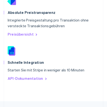
Singapur
English
简体中文
Slowakei
Absolute Preistransparenz
English
Integrierte Preisgestaltung pro Transaktion ohne
Slowenien
versteckte Transaktionsgebühren
English
Italiano
Sonderverwaltungsregion Hongkong,
Preisübersicht
China
English
简体中文
Spanien
Español
English
Thailand
ไทย
English
Schnelle Integration
Tschechische Republik
Starten Sie mit Stripe in weniger als 10 Minuten
English
Ungarn
API-Dokumentation
English
Vereinigte Arabische Emirate
English
Vereinigte Staaten
English
Español
简体中文
Vereinigtes Königreich