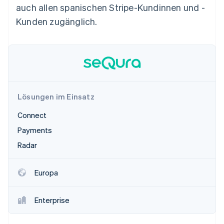
Betrugsprävention
auch allen spanischen Stripe-Kundinnen und -
Ecosystem
Atlas
Kunden zugänglich.
Start-up-Gründung
Partner
Stripe App-Marktplatz
Climate
CO₂-Entnahme
Identity
Online-Identitätsprüfung
Lösungen im Einsatz
Connect
Payments
Stripe-Sessions 2026
Erfahren Sie, wie Stripe Lösungen für die Wirts
Radar
Jetzt ansehen
Europa
Enterprise