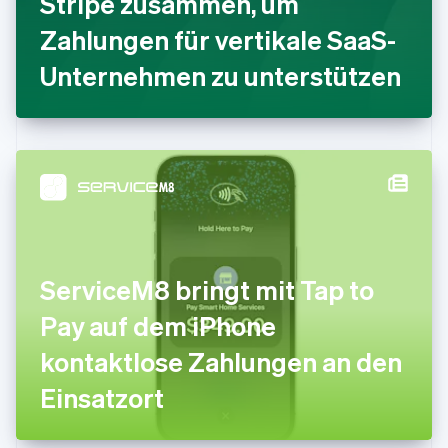
Stripe zusammen, um
Indien
Zahlungen für vertikale SaaS-
English
Irland
Unternehmen zu unterstützen
English
Italien
Italiano
English
Japan
日本語
English
Kanada
English
Français
Kroatien
English
Italiano
Lettland
English
ServiceM8 bringt mit Tap to
Liechtenstein
Deutsch
English
Pay auf dem iPhone
Litauen
kontaktlose Zahlungen an den
English
Luxemburg
Einsatzort
Français
Deutsch
English
Malaysia
English
简体中文