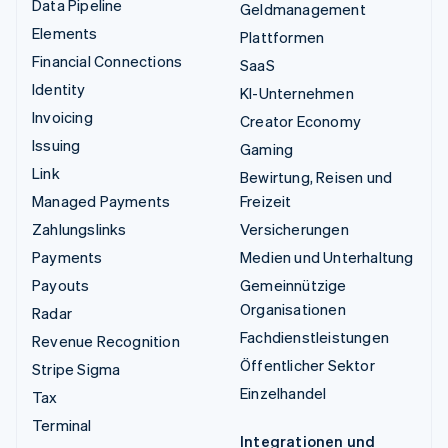
Data Pipeline
Geldmanagement
Elements
Plattformen
Financial Connections
SaaS
Identity
KI-Unternehmen
Invoicing
Creator Economy
Issuing
Gaming
Link
Bewirtung, Reisen und
Managed Payments
Freizeit
Zahlungslinks
Versicherungen
Payments
Medien und Unterhaltung
Payouts
Gemeinnützige
Organisationen
Radar
Fachdienstleistungen
Revenue Recognition
Öffentlicher Sektor
Stripe Sigma
Einzelhandel
Tax
Terminal
Integrationen und