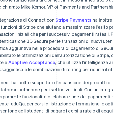
dichiarato Mike Komor, VP of Payments and Partnershi
ntegrazione di Connect con
Stripe Payments
ha inoltre
e funzioni di Stripe che aiutano a massimizzare l'esito p
nsazioni iniziali che per i successivi pagamenti rateali
utenticazione 3D Secure per le transazioni di nuovi ute
ifica aggiuntiva nella procedura di pagamento di SeQur
abilitato le ottimizzazioni dell'autorizzazione di Stripe,
te e
Adaptive Acceptance
, che utilizza l'intelligenza a
saggistica e le combinazioni di routing per ridurre il ri
nect ha inoltre supportato l'espansione dei prodotti di
ttaforme autonome per i settori verticali. Con un'inte
orporare le funzionalità di elaborazione dei pagamenti di
ente: eduQa, per corsi di istruzione e formazione, e opt
sentono agli studenti di pagare i corsi a rate o di acqui