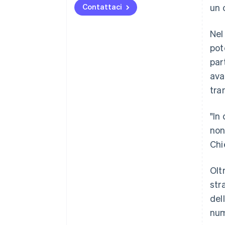
Contattaci
un 
Nel
pot
par
ava
tra
"In
non
Chi
Olt
str
del
num