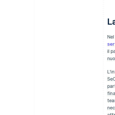
L
Nel
ser
il 
nuov
L'i
SeQ
par
fin
tea
nec
off