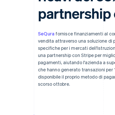
Link
partnership 
Pagamento accelerato
Financial Connections
Conti finanziari collegati
SeQura
fornisce finanziamenti al con
vendita attraverso una soluzione di 
specifiche per i mercati dell'istruzi
una partnership con Stripe per miglio
pagamenti, aiutando l'azienda a supe
che hanno generato transazioni per 1
disponibile il proprio metodo di pagam
scorso ottobre.