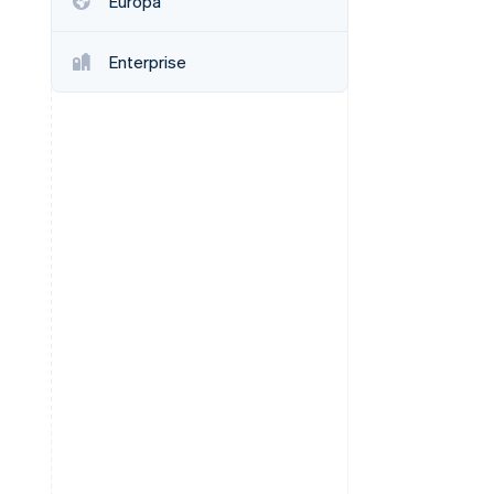
Europa
Enterprise
Stripe Sessions 2026
Scopri come Stripe sta
costruendo
l'infrastruttura
economica per l'IA.
Guarda ora