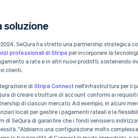
a soluzione
 2024, SeQura ha stretto una partnership strategica con
vizi professionali di Stripe
per incorporare la tecnologi
pagamento a rate e in altri nuovi prodotti, sostenendo i
i clienti.
ntegrazione di
Stripe Connect
nell'infrastruttura per i
ura di creare strutture di account conformi ai requisiti 
tnership di ciascun mercato. Ad esempio, in alcuni mer
anziari locali per gestire i pagamenti rateali e la flessi
m di SeQura di garantire che i fondi venissero indirizza
essità. "Abbiamo una configurazione molto complessa e
rono le funzionalità di Connect in modo immediato, o add