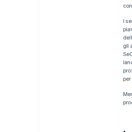
con
I s
pia
del
gli
SeQ
lan
pro
per
Men
pro