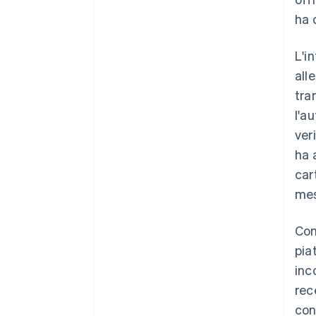
ha 
L'i
all
tra
l'a
ver
ha 
car
mes
Con
pia
inc
rec
con