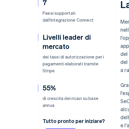
7
La
Paesi supportati
dall'integrazione Connect
Men
nel
Livelli leader di
l'o
mercato
app
del
dei tassi di autorizzazione per i
del
pagamenti elaborati tramite
a r
Stripe
Gra
55%
l'e
di crescita dei ricavi su base
SeQ
annua
alc
del
Tutto pronto per iniziare?
e l