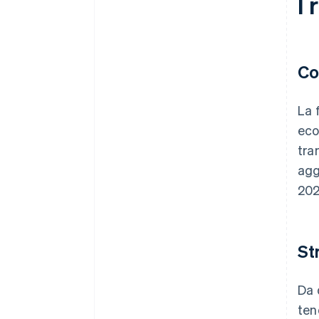
I 
Co
La 
eco
tra
agg
202
St
Da 
ten