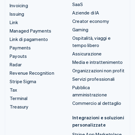
SaaS
Invoicing
Aziende di IA
Issuing
Creator economy
Link
Gaming
Managed Payments
Ospitalità, viaggi e
Link di pagamento
tempo libero
Payments
Assicurazione
Payouts
Media e intrattenimento
Radar
Organizzazioni non profit
Revenue Recognition
Servizi professionali
Stripe Sigma
Pubblica
Tax
amministrazione
Terminal
Commercio al dettaglio
Treasury
Integrazioni e soluzioni
personalizzate
Stripe App Marketplace