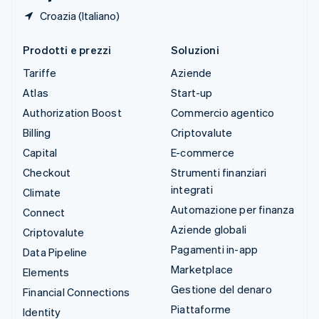
Croazia (Italiano)
Prodotti e prezzi
Soluzioni
Tariffe
Aziende
Atlas
Start-up
Authorization Boost
Commercio agentico
Billing
Criptovalute
Capital
E-commerce
Checkout
Strumenti finanziari
integrati
Climate
Automazione per finanza
Connect
Aziende globali
Criptovalute
Pagamenti in-app
Data Pipeline
Marketplace
Elements
Gestione del denaro
Financial Connections
Piattaforme
Identity