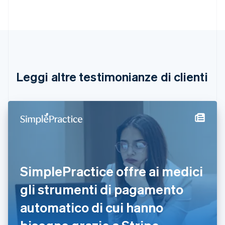
Belgio
Nederlands
Français
Deutsch
English
Brasile
Português
English
Bulgaria
English
Canada
English
Français
Leggi altre testimonianze di clienti
Cina continentale
简体中文
English
Cipro
English
Croazia
English
Italiano
Danimarca
English
Emirati Arabi Uniti
SimplePractice offre ai medici
English
Estonia
gli strumenti di pagamento
English
automatico di cui hanno
Finlandia
English
Svenska