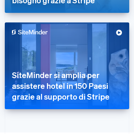
bisogno grazie a Stripe
Francia
Français
English
Germania
Deutsch
English
Giappone
日本語
English
Gibilterra
English
Grecia
English
India
English
Irlanda
SiteMinder si amplia per
English
assistere hotel in 150 Paesi
Italia
Italiano
English
grazie al supporto di Stripe
Lettonia
English
Liechtenstein
Deutsch
English
Lituania
English