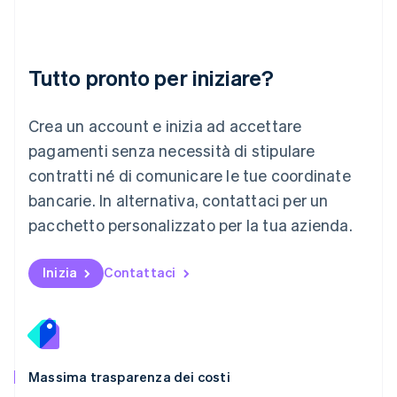
Lussemburgo
Français
Deutsch
English
Malaysia
English
简体中文
Tutto pronto per iniziare?
Malta
English
Messico
Crea un account e inizia ad accettare
Español
English
Norvegia
pagamenti senza necessità di stipulare
English
contratti né di comunicare le tue coordinate
Nuova Zelanda
bancarie. In alternativa, contattaci per un
English
Paesi Bassi
pacchetto personalizzato per la tua azienda.
Nederlands
English
Polonia
English
Inizia
Contattaci
Portogallo
Português
English
RAS di Hong Kong, Cina
English
简体中文
Regno Unito
English
Massima trasparenza dei costi
Repubblica Ceca