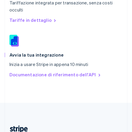
Tariffazione integrata per transazione, senza costi
English
occulti
Romania
English
Tariffe in dettaglio
Singapore
English
简体中文
Slovacchia
English
Slovenia
English
Italiano
Avvia la tua integrazione
Spagna
Inizia a usare Stripe in appena 10 minuti
Español
English
Stati Uniti
Documentazione di riferimento dell'API
English
Español
简体中文
Svezia
Svenska
English
Svizzera
Deutsch
Français
Italiano
English
Thailandia
ไทย
English
Ungheria
English