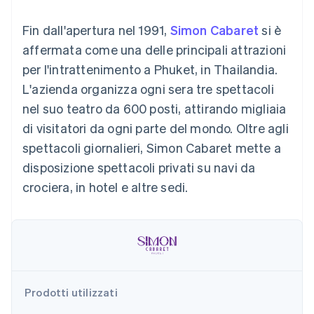
utente
Automazione
Gestione del denaro
Gestire gli
flessibile
Metodi di
della contabilità
Roadmap del prodotto
Piattaforme
abbonamenti
Fin dall'apertura nel 1991,
Simon Cabaret
si è
pagamento
Stripe Sigma
Conferenza annuale
SaaS
Offrire addebiti in base
Accesso a
Report
Sessions
affermata come una delle principali attrazioni
all'utilizzo
oltre 125
personalizzati
Lavora con noi
Emettere carte
per l'intrattenimento a Phuket, in Thailandia.
Terminal
Data Pipeline
Sala stampa
garantite da stablecoin
Pagamenti di
Sincronizzazione
Stripe Press
L'azienda organizza ogni sera tre spettacoli
Per settore
persona
dei dati
Esegui il provisioning e
nel suo teatro da 600 posti, attirando migliaia
Authorization
gestisci i servizi con gli
Boost
Aziende di IA
agenti
di visitatori da ogni parte del mondo. Oltre agli
Accettazione
Creator economy
Recapiti
spettacoli giornalieri, Simon Cabaret mette a
ottimizzata
Gaming
Link
Ospitalità, viaggi e
Contattaci
disposizione spettacoli privati su navi da
Pagamento
tempo libero
Diventa nostro partner
Risorse
Assicurazione
crociera, in hotel e altre sedi.
accelerato
Media e
Financial
intrattenimento
Integrazioni app
Connections
Organizzazioni non
Esempi di codice
Conti finanziari
profit
Blog per sviluppatori
collegati
Servizi professionali
Stato dell'API
Pubblica
amministrazione
Commercio al dettaglio
Prodotti utilizzati
Altro
Product roadmap