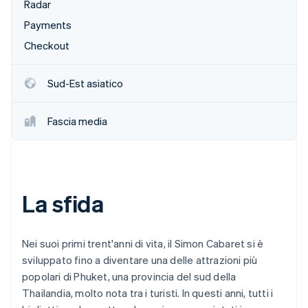
Radar
Scopri cosa ti aspetta
Payments
Radar
Ecosistema
Prevenzione delle frodi
Checkout
Partner
Atlas
Stripe App Marketplace
Costituzione di start-up
Sud-Est asiatico
Climate
Rimozione del carbonio
Fascia media
Identity
Verifica online dell'identità
La sfida
Stripe Sessions 2026
Scopri come Stripe sta costruendo l'infrastruttura economi
Nei suoi primi trent'anni di vita, il Simon Cabaret si è
Guarda ora
sviluppato fino a diventare una delle attrazioni più
popolari di Phuket, una provincia del sud della
Thailandia, molto nota tra i turisti. In questi anni, tutti i