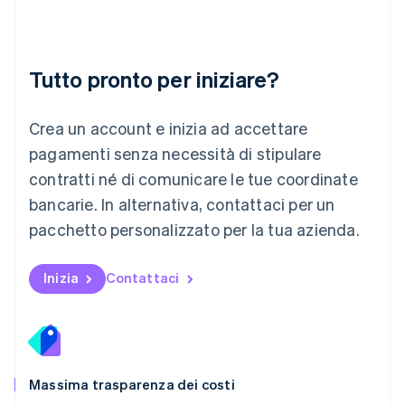
Lussemburgo
Français
Deutsch
English
Malaysia
English
简体中文
Tutto pronto per iniziare?
Malta
English
Messico
Crea un account e inizia ad accettare
Español
English
Norvegia
pagamenti senza necessità di stipulare
English
contratti né di comunicare le tue coordinate
Nuova Zelanda
bancarie. In alternativa, contattaci per un
English
Paesi Bassi
pacchetto personalizzato per la tua azienda.
Nederlands
English
Polonia
English
Inizia
Contattaci
Portogallo
Português
English
RAS di Hong Kong, Cina
English
简体中文
Regno Unito
English
Massima trasparenza dei costi
Repubblica Ceca