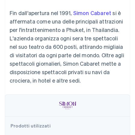
utente
Automazione
Gestione del denaro
Gestire gli
flessibile
Metodi di
della contabilità
Roadmap del prodotto
Piattaforme
abbonamenti
Fin dall'apertura nel 1991,
Simon Cabaret
si è
pagamento
Stripe Sigma
Conferenza annuale
SaaS
Offrire addebiti in base
Accesso a
Report
Sessions
affermata come una delle principali attrazioni
all'utilizzo
oltre 125
personalizzati
Lavora con noi
Emettere carte
per l'intrattenimento a Phuket, in Thailandia.
Terminal
Data Pipeline
Sala stampa
garantite da stablecoin
Pagamenti di
Sincronizzazione
Stripe Press
L'azienda organizza ogni sera tre spettacoli
Per settore
persona
dei dati
Esegui il provisioning e
nel suo teatro da 600 posti, attirando migliaia
Authorization
gestisci i servizi con gli
Boost
Aziende di IA
agenti
di visitatori da ogni parte del mondo. Oltre agli
Accettazione
Creator economy
Recapiti
spettacoli giornalieri, Simon Cabaret mette a
ottimizzata
Gaming
Link
Ospitalità, viaggi e
Contattaci
disposizione spettacoli privati su navi da
Pagamento
tempo libero
Diventa nostro partner
Risorse
Assicurazione
crociera, in hotel e altre sedi.
accelerato
Media e
Financial
intrattenimento
Integrazioni app
Connections
Organizzazioni non
Esempi di codice
Conti finanziari
profit
Blog per sviluppatori
collegati
Servizi professionali
Stato dell'API
Pubblica
amministrazione
Commercio al dettaglio
Prodotti utilizzati
Altro
Product roadmap