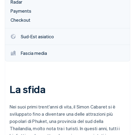
Radar
Scopri cosa ti aspetta
Payments
Radar
Ecosistema
Prevenzione delle frodi
Checkout
Partner
Atlas
Stripe App Marketplace
Costituzione di start-up
Sud-Est asiatico
Climate
Rimozione del carbonio
Fascia media
Identity
Verifica online dell'identità
La sfida
Stripe Sessions 2026
Scopri come Stripe sta costruendo l'infrastruttura economi
Nei suoi primi trent'anni di vita, il Simon Cabaret si è
Guarda ora
sviluppato fino a diventare una delle attrazioni più
popolari di Phuket, una provincia del sud della
Thailandia, molto nota tra i turisti. In questi anni, tutti i