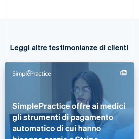
Belgio
Nederlands
Français
Deutsch
English
Brasile
Português
English
Bulgaria
English
Canada
English
Français
Leggi altre testimonianze di clienti
Cina continentale
简体中文
English
Cipro
English
Croazia
English
Italiano
Danimarca
English
Emirati Arabi Uniti
SimplePractice offre ai medici
English
Estonia
gli strumenti di pagamento
English
automatico di cui hanno
Finlandia
English
Svenska