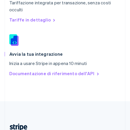
Tariffazione integrata per transazione, senza costi
English
occulti
Romania
English
Tariffe in dettaglio
Singapore
English
简体中文
Slovacchia
English
Slovenia
English
Italiano
Avvia la tua integrazione
Spagna
Inizia a usare Stripe in appena 10 minuti
Español
English
Stati Uniti
Documentazione di riferimento dell'API
English
Español
简体中文
Svezia
Svenska
English
Svizzera
Deutsch
Français
Italiano
English
Thailandia
ไทย
English
Ungheria
English