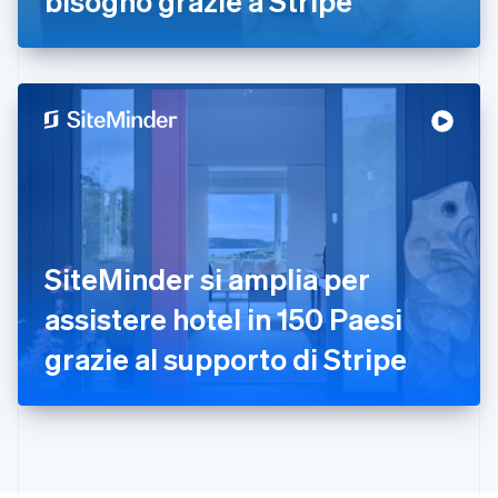
bisogno grazie a Stripe
Francia
Français
English
Germania
Deutsch
English
Giappone
日本語
English
Gibilterra
English
Grecia
English
India
English
Irlanda
SiteMinder si amplia per
English
assistere hotel in 150 Paesi
Italia
Italiano
English
grazie al supporto di Stripe
Lettonia
English
Liechtenstein
Deutsch
English
Lituania
English