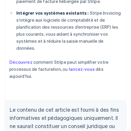
paiement de facture hébergée par Stripe.
Intégrer vos systèmes existants :
Stripe Invoicing
s’intègre aux logiciels de comptabilité et de
planification des ressources d’entreprise (ERP) les
plus courants, vous aidant à synchroniser vos
systèmes et à réduire la saisie manuelle de
données.
Découvrez
comment Stripe peut simplifier votre
processus de facturation, ou
lancez-vous
dès
aujourd’hui.
Allemagne
Deutsch
English
Australie
Le contenu de cet article est fourni à des fins
English
informatives et pédagogiques uniquement. Il
Autriche
ne saurait constituer un conseil juridique ou
Deutsch
English
Belgique