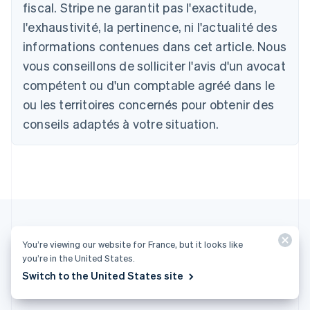
fiscal. Stripe ne garantit pas l'exactitude,
Nederlands
Français
Deutsch
English
l'exhaustivité, la pertinence, ni l'actualité des
Brésil
Português
English
informations contenues dans cet article. Nous
Bulgarie
vous conseillons de solliciter l'avis d'un avocat
English
Canada
compétent ou d'un comptable agréé dans le
English
Français
ou les territoires concernés pour obtenir des
Chine continentale
conseils adaptés à votre situation.
简体中文
English
Chypre
English
Croatie
English
Italiano
Danemark
English
Émirats arabes unis
English
You’re viewing our website for France, but it looks like
Espagne
you’re in the United States.
Plus d'articles
Español
English
Switch to the United States site
Estonie
Autres articles sur la facturation
English
États-Unis