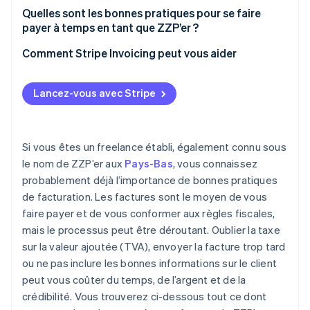
Facilitez le paiement
Devise
Quelles sont les bonnes pratiques pour se faire
Stripe Invoicing
payer à temps en tant que ZZP’er ?
Incluez les conditions de paiement
Langue
Comment Stripe Invoicing peut vous aider
Ajoutez une touche humaine
TVA
Informations de paiement
Lancez-vous avec Stripe
Si vous êtes un freelance établi, également connu sous
le nom de ZZP’er aux
Pays-Bas
, vous connaissez
probablement déjà l’importance de bonnes pratiques
de facturation. Les factures sont le moyen de vous
faire payer et de vous conformer aux règles fiscales,
mais le processus peut être déroutant. Oublier la taxe
sur la valeur ajoutée (TVA), envoyer la facture trop tard
ou ne pas inclure les bonnes informations sur le client
peut vous coûter du temps, de l’argent et de la
crédibilité. Vous trouverez ci-dessous tout ce dont