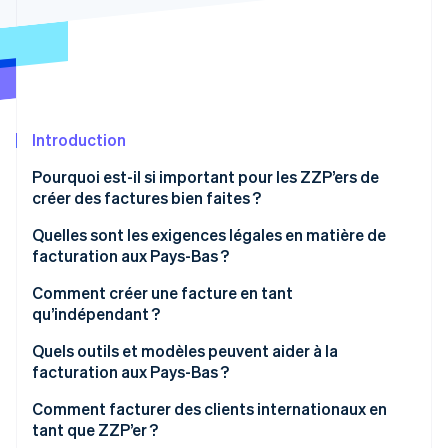
Découvrez les prochaines évolutions
Commerce en ligne
Radar
Prévention de la fraude
Écosystème
Atlas
Constitution de start-up
Partenaires
Introduction
Climate
Stripe App Marketplace
Élimination du carbone
Pourquoi est-il si important pour les ZZP’ers de
Identity
créer des factures bien faites ?
Vérification de l'identité
Quelles sont les exigences légales en matière de
facturation aux Pays-Bas ?
Informations sur l’entreprise
Comment créer une facture en tant
qu’indépendant ?
Stripe Sessions 2026
Conformité à la TVA
Découvrez comment Stripe construit l’infrastructure écono
Commencez par une mise en page claire
Quels outils et modèles peuvent aider à la
Regarder la vidéo
Délais
facturation aux Pays-Bas ?
Décrivez clairement votre travail
Tenue de registres
Modèles
Comment facturer des clients internationaux en
Soyez précis avec les chiffres
tant que ZZP’er ?
Logiciel de facturation