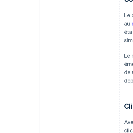
Le 
au
éta
sim
Le 
éme
de 
dep
Cl
Ave
cli