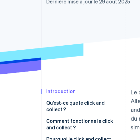
Authorization Boost
Dernière mise à jour le 29 août 2025
Acceptation optimisée
Link
Paiements accélérés
Financial Connections
Comptes financiers associés
Introduction
Le 
All
Qu’est-ce que le click and
collect ?
and
du 
Comment le click and collect
Comment fonctionne le click
sim
s’est-il développé ?
and collect ?
Click and collect vs e-
Pourquoi le click and collect