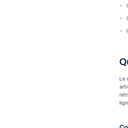
Qu
Le 
art
ret
lig
Co