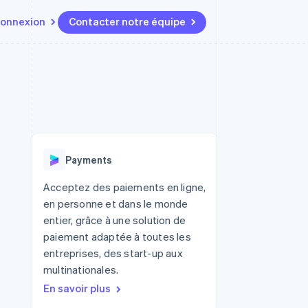
onnexion
Contacter notre équipe
Ressources
Écosystème
Contact
t marketplaces
Plus
Intégrations d'applications
Partenaires
Contacter notre équipe
Product roadmap
elle
Exemples de code
Stripe App Marketplace
Devenir partenaire
Découvrez les prochaines
r les
Blog des développeurs
évolutions
rs
État de l'API
 platforms
Radar
ciers intégrés
Payments
Prévention de la fraude
ratif
es et virtuelles
Atlas
Acceptez des paiements en ligne,
Constitution de start-up
en personne et dans le monde
Climate
entier, grâce à une solution de
Élimination du carbone
paiement adaptée à toutes les
Identity
entreprises, des start-up aux
Vérification de l'identité
multinationales.
En savoir plus