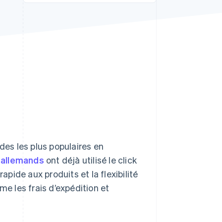
Stripe Sessions 2026
Découvrez comment
Stripe construit
l’infrastructure
économique de l’IA.
Regarder la vidéo
des les plus populaires en
 allemands
ont déjà utilisé le click
apide aux produits et la flexibilité
me les frais d’expédition et