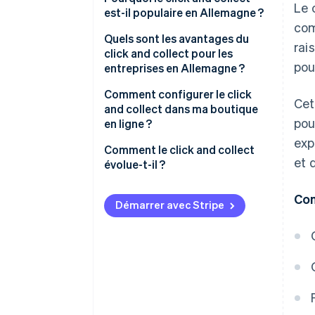
Le 
réservation (click and reserve)
est-il populaire en Allemagne ?
com
Proximité et fiabilité comme
Quels sont les avantages du
rai
principe de base
click and collect pour les
pou
entreprises en Allemagne ?
Confiance et sécurité lors des
achats
Comment configurer le click
Cet
and collect dans ma boutique
Les habitudes d’achat durables
pou
en ligne ?
soutiennent les entreprises
exp
locales
Votre boutique en ligne est-elle
Comment le click and collect
et 
prête pour le click and collect ?
évolue-t-il ?
Le click and collect dans le
monde : comparaison avec
Intégration technique avec
Con
l’Allemagne
Stripe Payments
Démarrer avec Stripe
Le cadre juridique du click and
collect en Allemagne
Quels moyens de paiement puis-
je offrir pour le click and
collect ?