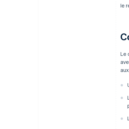
le r
C
Le 
ave
aux