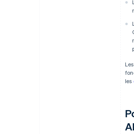
Les
fon
les
Po
A