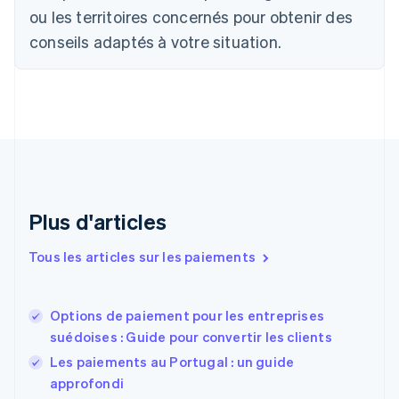
Chine continentale
ou les territoires concernés pour obtenir des
简体中文
English
Chypre
conseils adaptés à votre situation.
English
Croatie
English
Italiano
Danemark
English
Émirats arabes unis
English
Espagne
Español
English
Plus d'articles
Estonie
English
Tous les articles sur les paiements
États-Unis
English
Español
简体中文
Finlande
English
Svenska
Options de paiement pour les entreprises
France
suédoises : Guide pour convertir les clients
Français
English
Les paiements au Portugal : un guide
Gibraltar
approfondi
English