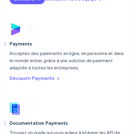
Malte
English
Mexique
Español
English
Norvège
English
Nouvelle-Zélande
English
Payments
Pays-Bas
Acceptez des paiements en ligne, en personne et dans
Nederlands
English
le monde entier, grâce à une solution de paiement
Pologne
English
adaptée à toutes les entreprises.
Portugal
Découvrir Payments
Português
English
R.A.S. de Hong Kong, Chine
English
简体中文
République tchèque
English
Roumanie
English
Documentation Payments
Royaume-Uni
English
Trouvez un guide qui vous aidera à intégrer les API de