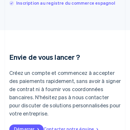
Grèce
Inscription au registre du commerce espagnol
English
Hongrie
English
Inde
English
Irlande
English
Italie
Italiano
English
Envie de vous lancer ?
Japon
日本語
English
Créez un compte et commencez à accepter
Lettonie
English
des paiements rapidement, sans avoir à signer
Liechtenstein
de contrat ni à fournir vos coordonnées
Deutsch
English
Lituanie
bancaires. N'hésitez pas à nous contacter
English
pour discuter de solutions personnalisées pour
Luxembourg
votre entreprise.
Français
Deutsch
English
Malaisie
English
简体中文
Démarrer
Contacter notre équipe