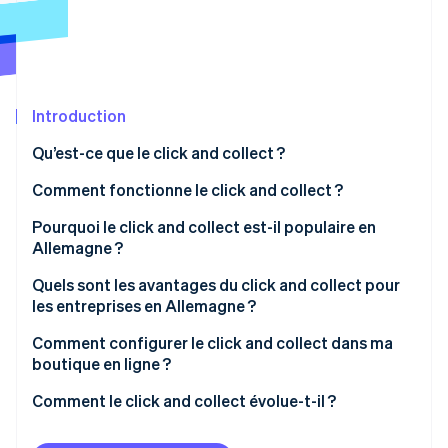
Découvrez les prochaines évolutions
Commerce en ligne
Radar
Prévention de la fraude
Écosystème
Atlas
Constitution de start-up
Introduction
Partenaires
Climate
Stripe App Marketplace
Qu’est-ce que le click and collect ?
Élimination du carbone
Comment le click and collect s’est-il développé ?
Comment fonctionne le click and collect ?
Identity
Vérification de l'identité
Click and collect vs e-réservation (click and reserve)
Pourquoi le click and collect est-il populaire en
Allemagne ?
Proximité et fiabilité comme principe de base
Quels sont les avantages du click and collect pour
les entreprises en Allemagne ?
Confiance et sécurité lors des achats
Stripe Sessions 2026
Comment configurer le click and collect dans ma
Découvrez comment Stripe construit l’infrastructure écono
Les habitudes d’achat durables soutiennent les
Regarder la vidéo
boutique en ligne ?
entreprises locales
Votre boutique en ligne est-elle prête pour le click
Comment le click and collect évolue-t-il ?
Le click and collect dans le monde : comparaison
and collect ?
avec l’Allemagne