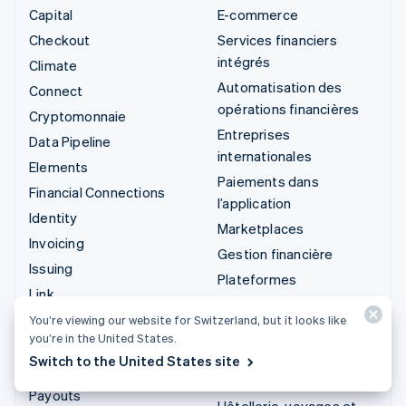
Capital
E-commerce
Checkout
Services financiers
intégrés
Climate
Automatisation des
Connect
opérations financières
Cryptomonnaie
Entreprises
Data Pipeline
internationales
Elements
Paiements dans
Financial Connections
l’application
Identity
Marketplaces
Invoicing
Gestion financière
Issuing
Plateformes
Link
SaaS
Managed Payments
You’re viewing our website for Switzerland, but it looks like
Entreprises d'IA
you’re in the United States.
Liens de paiement
Économie des créateurs
Switch to the United States site
Payments
Jeux
Payouts
Hôtellerie, voyages et