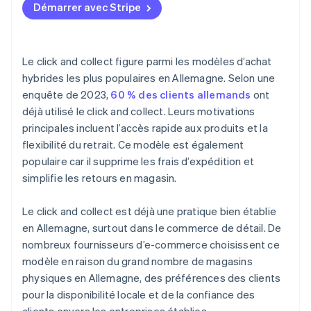
Intégration technique avec Stripe Payments
Démarrer avec Stripe
Le cadre juridique du click and collect en Allemagne
Quels moyens de paiement puis-je offrir pour le click
Le click and collect figure parmi les modèles d’achat
and collect ?
hybrides les plus populaires en Allemagne. Selon une
enquête de 2023,
60 % des clients allemands
ont
déjà utilisé le click and collect. Leurs motivations
principales incluent l’accès rapide aux produits et la
flexibilité du retrait. Ce modèle est également
populaire car il supprime les frais d’expédition et
simplifie les retours en magasin.
Le click and collect est déjà une pratique bien établie
en Allemagne, surtout dans le commerce de détail. De
nombreux fournisseurs d’e-commerce choisissent ce
modèle en raison du grand nombre de magasins
physiques en Allemagne, des préférences des clients
pour la disponibilité locale et de la confiance des