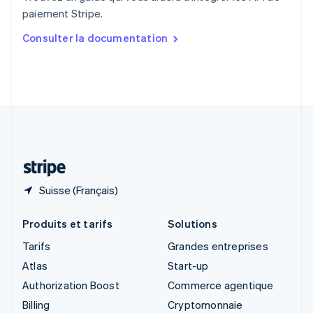
Singapour
paiement Stripe.
English
简体中文
Slovaquie
Consulter la documentation
English
Slovénie
English
Italiano
Suède
Svenska
English
Suisse
Deutsch
Français
Italiano
English
Thaïlande
ไทย
English
Suisse (Français)
Produits et tarifs
Solutions
Tarifs
Grandes entreprises
Atlas
Start-up
Authorization Boost
Commerce agentique
Billing
Cryptomonnaie