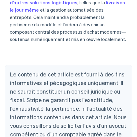
d’autres solutions logistiques
, telles que la
livraison
le jour même
et la gestion automatisée des
entrepôts. Cela maintiendra probablement la
pertinence du modèle et l’aidera à devenir un
composant central des processus d’achat modernes—
soutenus numériquement et mis en œuvre localement.
Allemagne
Deutsch
English
Australie
English
Le contenu de cet article est fourni à des fins
Autriche
informatives et pédagogiques uniquement. Il
Deutsch
English
Belgique
ne saurait constituer un conseil juridique ou
Nederlands
Français
Deutsch
English
fiscal. Stripe ne garantit pas l'exactitude,
Brésil
l'exhaustivité, la pertinence, ni l'actualité des
Português
English
Bulgarie
informations contenues dans cet article. Nous
English
vous conseillons de solliciter l'avis d'un avocat
Canada
English
Français
compétent ou d'un comptable agréé dans le