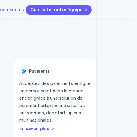
onnexion
Contacter notre équipe
Ressources
Écosystème
Contact
t marketplaces
Plus
Intégrations d'applications
Partenaires
Contacter notre équipe
Product roadmap
elle
Exemples de code
Stripe App Marketplace
Devenir partenaire
Découvrez les prochaines
r les
Blog des développeurs
évolutions
rs
État de l'API
 platforms
Radar
ciers intégrés
Payments
Prévention de la fraude
ratif
es et virtuelles
Atlas
Acceptez des paiements en ligne,
Constitution de start-up
en personne et dans le monde
Climate
entier, grâce à une solution de
Élimination du carbone
paiement adaptée à toutes les
Identity
entreprises, des start-up aux
Vérification de l'identité
multinationales.
En savoir plus