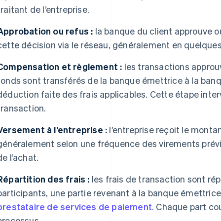
traitant de l’entreprise.
Approbation ou refus :
la banque du client approuve ou
cette décision via le réseau, généralement en quelque
Compensation et règlement :
les transactions approuv
fonds sont transférés de la banque émettrice à la banqu
déduction faite des frais applicables. Cette étape inter
transaction.
Versement à l’entreprise :
l’entreprise reçoit le monta
généralement selon une fréquence des virements prév
de l’achat.
Répartition des frais :
les frais de transaction sont rép
participants, une partie revenant à la banque émettrice
prestataire de services de paiement
. Chaque part co
processus.