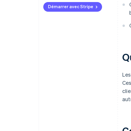
Démarrer avec Stripe
Qu
Les
Ces
cli
aut
C