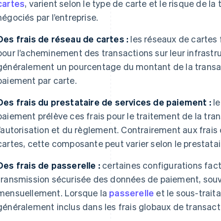
cartes
, varient selon le type de carte et le risque de l
négociés par l’entreprise.
Des frais de réseau de cartes :
les réseaux de cartes 
pour l’acheminement des transactions sur leur infrastru
généralement un pourcentage du montant de la transac
paiement par carte.
Des frais du prestataire de services de paiement :
le
paiement prélève ces frais pour le traitement de la tran
l’autorisation et du règlement. Contrairement aux frais
cartes, cette composante peut varier selon le prestatair
Des frais de passerelle :
certaines configurations factu
transmission sécurisée des données de paiement, souve
mensuellement. Lorsque la
passerelle
et le sous-trait
généralement inclus dans les frais globaux de transact