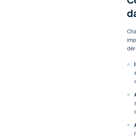
d
Ch
imp
dér