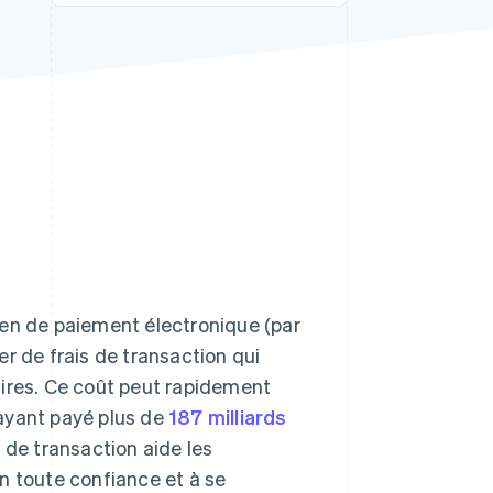
Stripe Sessions 2026
Découvrez comment
Stripe construit
l’infrastructure
économique de l’IA.
Regarder la vidéo
yen de paiement électronique (par
ter de frais de transaction qui
aires. Ce coût peut rapidement
ayant payé plus de
187 milliards
 de transaction aide les
 en toute confiance et à se