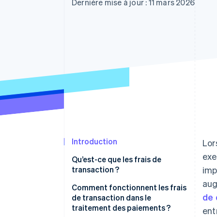
Authorization Boost
Dernière mise à jour : 11 mars 2026
Acceptation optimisée
Link
Paiements accélérés
Financial Connections
Comptes financiers associés
Introduction
Lor
exe
Qu’est-ce que les frais de
transaction ?
imp
aug
Comment fonctionnent les frais
de 
de transaction dans le
traitement des paiements ?
ent