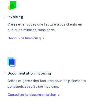
English
Nouvelle-Zélande
English
Pays-Bas
Invoicing
Nederlands
English
Créez et envoyez une facture à vos clients en
Pologne
English
quelques minutes, sans code.
Portugal
Découvrir Invoicing
Português
English
R.A.S. de Hong Kong, Chine
English
简体中文
République tchèque
English
Roumanie
English
Documentation Invoicing
Royaume-Uni
English
Créez et gérez des factures pour les paiements
Singapour
ponctuels avec Stripe Invoicing.
English
简体中文
Slovaquie
Consulter la documentation
English
Slovénie