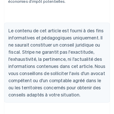
économies d’impôt potentielles.
Allemagne
Deutsch
English
Australie
Le contenu de cet article est fourni à des fins
English
informatives et pédagogiques uniquement. Il
Autriche
ne saurait constituer un conseil juridique ou
Deutsch
English
Belgique
fiscal. Stripe ne garantit pas l'exactitude,
Nederlands
Français
Deutsch
English
l'exhaustivité, la pertinence, ni l'actualité des
Brésil
Português
English
informations contenues dans cet article. Nous
Bulgarie
vous conseillons de solliciter l'avis d'un avocat
English
Canada
compétent ou d'un comptable agréé dans le
English
Français
ou les territoires concernés pour obtenir des
Chine continentale
conseils adaptés à votre situation.
简体中文
English
Chypre
English
Croatie