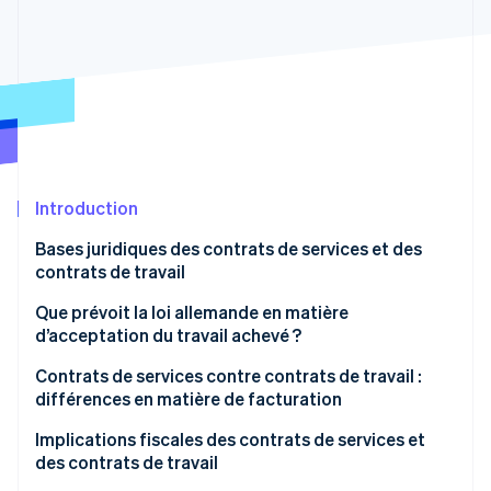
Découvrez les prochaines évolutions
Commerce en ligne
Radar
Prévention de la fraude
Écosystème
Atlas
Constitution de start-up
Partenaires
Climate
Stripe App Marketplace
Élimination du carbone
Introduction
Identity
Vérification de l'identité
Bases juridiques des contrats de services et des
contrats de travail
Contrats de services
Que prévoit la loi allemande en matière
d’acceptation du travail achevé ?
Contrats de travail
Stripe Sessions 2026
Contrats de services contre contrats de travail :
Découvrez comment Stripe construit l’infrastructure écono
Regarder la vidéo
différences en matière de facturation
Implications fiscales des contrats de services et
des contrats de travail