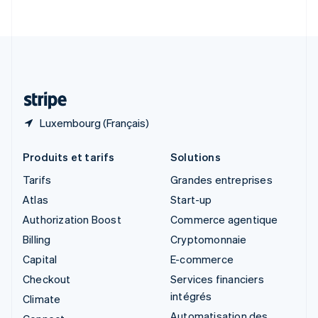
English
Italiano
Suède
Svenska
English
Suisse
Deutsch
Français
Italiano
English
Thaïlande
ไทย
English
Luxembourg (Français)
Produits et tarifs
Solutions
Tarifs
Grandes entreprises
Atlas
Start-up
Authorization Boost
Commerce agentique
Billing
Cryptomonnaie
Capital
E-commerce
Checkout
Services financiers
intégrés
Climate
Automatisation des