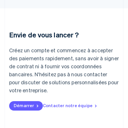
English
Irlande
English
Italie
Italiano
English
Japon
Envie de vous lancer ?
日本語
English
Lettonie
Créez un compte et commencez à accepter
English
Liechtenstein
des paiements rapidement, sans avoir à signer
Deutsch
English
de contrat ni à fournir vos coordonnées
Lituanie
English
bancaires. N'hésitez pas à nous contacter
Luxembourg
pour discuter de solutions personnalisées pour
Français
Deutsch
English
Malaisie
votre entreprise.
English
简体中文
Malte
Démarrer
Contacter notre équipe
English
Mexique
Español
English
Norvège