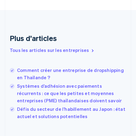
English
Italiano
Danemark
English
Émirats arabes unis
English
Espagne
Plus d'articles
Español
English
Estonie
Tous les articles sur les entreprises
English
États-Unis
English
Español
简体中文
Comment créer une entreprise de dropshipping
Finlande
English
Svenska
en Thaïlande ?
France
Systèmes d’adhésion avec paiements
Français
English
récurrents : ce que les petites et moyennes
Gibraltar
entreprises (PME) thaïlandaises doivent savoir
English
Grèce
Défis du secteur de l’habillement au Japon : état
English
actuel et solutions potentielles
Hongrie
English
Inde