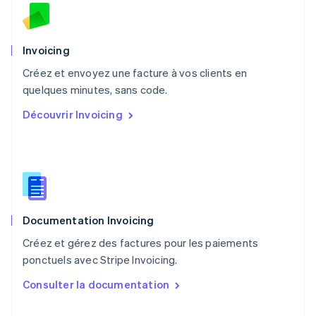
English
Nouvelle-Zélande
English
Pays-Bas
Invoicing
Nederlands
English
Créez et envoyez une facture à vos clients en
Pologne
English
quelques minutes, sans code.
Portugal
Découvrir Invoicing
Português
English
R.A.S. de Hong Kong, Chine
English
简体中文
République tchèque
English
Roumanie
English
Documentation Invoicing
Royaume-Uni
English
Créez et gérez des factures pour les paiements
Singapour
ponctuels avec Stripe Invoicing.
English
简体中文
Slovaquie
Consulter la documentation
English
Slovénie