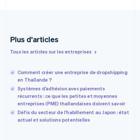
English
Italiano
Danemark
English
Émirats arabes unis
English
Espagne
Plus d'articles
Español
English
Estonie
Tous les articles sur les entreprises
English
États-Unis
English
Español
简体中文
Comment créer une entreprise de dropshipping
Finlande
English
Svenska
en Thaïlande ?
France
Systèmes d’adhésion avec paiements
Français
English
récurrents : ce que les petites et moyennes
Gibraltar
entreprises (PME) thaïlandaises doivent savoir
English
Grèce
Défis du secteur de l’habillement au Japon : état
English
actuel et solutions potentielles
Hongrie
English
Inde