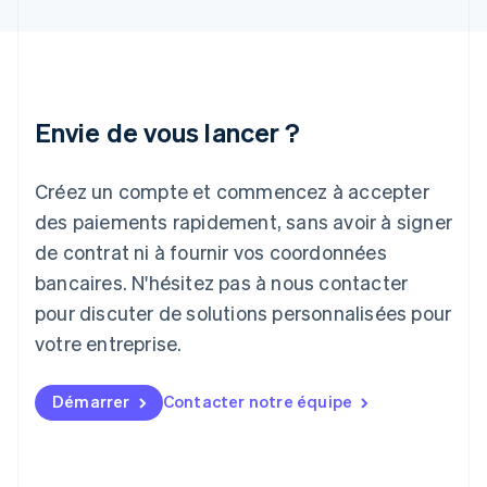
English
Irlande
English
Italie
Italiano
English
Japon
Envie de vous lancer ?
日本語
English
Lettonie
Créez un compte et commencez à accepter
English
Liechtenstein
des paiements rapidement, sans avoir à signer
Deutsch
English
de contrat ni à fournir vos coordonnées
Lituanie
English
bancaires. N'hésitez pas à nous contacter
Luxembourg
pour discuter de solutions personnalisées pour
Français
Deutsch
English
Malaisie
votre entreprise.
English
简体中文
Malte
Démarrer
Contacter notre équipe
English
Mexique
Español
English
Norvège