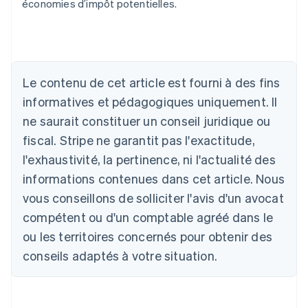
économies d’impôt potentielles.
Allemagne
Deutsch
English
Australie
Le contenu de cet article est fourni à des fins
English
informatives et pédagogiques uniquement. Il
Autriche
ne saurait constituer un conseil juridique ou
Deutsch
English
Belgique
fiscal. Stripe ne garantit pas l'exactitude,
Nederlands
Français
Deutsch
English
l'exhaustivité, la pertinence, ni l'actualité des
Brésil
Português
English
informations contenues dans cet article. Nous
Bulgarie
vous conseillons de solliciter l'avis d'un avocat
English
Canada
compétent ou d'un comptable agréé dans le
English
Français
ou les territoires concernés pour obtenir des
Chine continentale
conseils adaptés à votre situation.
简体中文
English
Chypre
English
Croatie