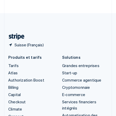
English
Italiano
Suède
Svenska
English
Suisse
Deutsch
Français
Italiano
English
Thaïlande
ไทย
English
Suisse (Français)
Produits et tarifs
Solutions
Tarifs
Grandes entreprises
Atlas
Start-up
Authorization Boost
Commerce agentique
Billing
Cryptomonnaie
Capital
E-commerce
Checkout
Services financiers
intégrés
Climate
Automatisation des