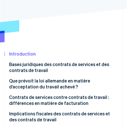
Découvrez les prochaines évolutions
Commerce en ligne
Radar
Prévention de la fraude
Écosystème
Atlas
Constitution de start-up
Partenaires
Climate
Stripe App Marketplace
Élimination du carbone
Introduction
Identity
Vérification de l'identité
Bases juridiques des contrats de services et des
contrats de travail
Contrats de services
Que prévoit la loi allemande en matière
d’acceptation du travail achevé ?
Contrats de travail
Stripe Sessions 2026
Contrats de services contre contrats de travail :
Découvrez comment Stripe construit l’infrastructure écono
Regarder la vidéo
différences en matière de facturation
Implications fiscales des contrats de services et
des contrats de travail