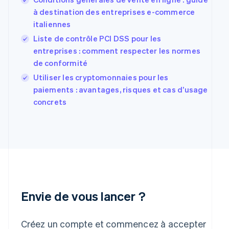
English
à destination des entreprises e-commerce
États-Unis
italiennes
English
Español
简体中文
Finlande
Liste de contrôle PCI DSS pour les
English
Svenska
entreprises : comment respecter les normes
France
de conformité
Français
English
Gibraltar
Utiliser les cryptomonnaies pour les
English
paiements : avantages, risques et cas d’usage
Grèce
concrets
English
Hongrie
English
Inde
English
Irlande
English
Italie
Italiano
English
Envie de vous lancer ?
Japon
日本語
English
Lettonie
Créez un compte et commencez à accepter