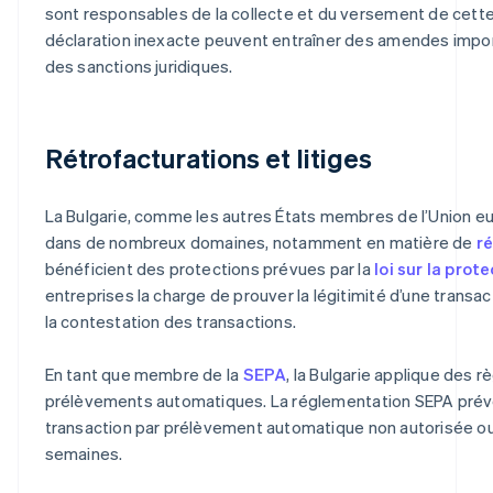
sont responsables de la collecte et du versement de cette 
déclaration inexacte peuvent entraîner des amendes impor
des sanctions juridiques.
Rétrofacturations et litiges
La Bulgarie, comme les autres États membres de l’Union eu
dans de nombreux domaines, notamment en matière de
r
bénéficient des protections prévues par la
loi sur la pro
entreprises la charge de prouver la légitimité d’une transac
la contestation des transactions.
En tant que membre de la
SEPA
, la Bulgarie applique des 
prélèvements automatiques. La réglementation SEPA prévoi
transaction par prélèvement automatique non autorisée ou i
semaines.