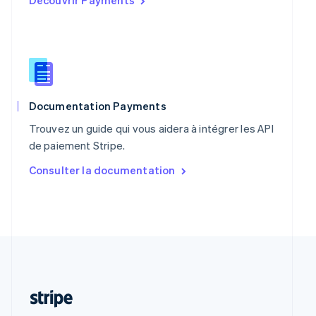
R.A.S. de Hong Kong, Chine
English
简体中文
République tchèque
English
Roumanie
English
Royaume-Uni
Documentation Payments
English
Trouvez un guide qui vous aidera à intégrer les API
Singapour
de paiement Stripe.
English
简体中文
Slovaquie
Consulter la documentation
English
Slovénie
English
Italiano
Suède
Svenska
English
Suisse
Deutsch
Français
Italiano
English
Thaïlande
ไทย
English