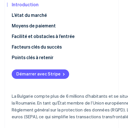
Découvrez les prochaines évolutions
Commerce en ligne
Introduction
Radar
L’état du marché
Prévention de la fraude
Écosystème
Moyens de paiement
Atlas
Constitution de start-up
Utilisation
Facilité et obstacles à l’entrée
Partenaires
Climate
Stripe App
Élimination du carbone
Tendances
Impôts
Facteurs clés du succès
Marketplace
Identity
Rétrofacturations et litiges
Points clés à retenir
Vérification de l'identité
Paiements internationaux
Adopter les préférences locales
Démarrer avec Stripe
Sécurité et confidentialité
Respecter la réglementation
Créer une expérience client agréable
Stripe Sessions 2026
La Bulgarie compte plus de 6 millions d’habitants et se situe
Découvrez comment Stripe construit l’infrastructure écon
la Roumanie. En tant qu’État membre de l’Union européenne,
Regarder la vidéo
Règlement général sur la protection des données (RGPD). 
euros (SEPA), ce qui simplifie les transactions transfrontal