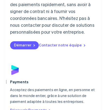
English
des paiements rapidement, sans avoir à
Liechtenstein
signer de contrat ni à fournir vos
Deutsch
English
Lituanie
coordonnées bancaires. N'hésitez pas à
English
nous contacter pour discuter de solutions
Luxembourg
personnalisées pour votre entreprise.
Français
Deutsch
English
Malaisie
English
简体中文
Démarrer
Contacter notre équipe
Malte
English
Mexique
Español
English
Norvège
English
Nouvelle-Zélande
English
Payments
Pays-Bas
Acceptez des paiements en ligne, en personne et
Nederlands
English
Pologne
dans le monde entier, grâce à une solution de
English
paiement adaptée à toutes les entreprises.
Portugal
Découvrir Payments
Português
English