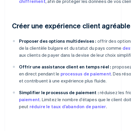
chiffrement
, afin de protéger les données de vos clien
Créer une expérience client agréable
Proposer des options multidevises :
offrir des option
de la clientèle bulgare et du statut du pays comme
des
aux clients de payer dans la devise de leur choix simplif
Offrir une assistance client en temps réel :
proposez 
en direct pendant le
processus de paiement
. Des rés
et contribuent à une expérience plus fluide.
Simplifier le processus de paiement :
réduisez les fr
paiement
. Limitez le nombre d’étapes que le client doit
Allemagne
peut
réduire le taux d’abandon de panier
.
Deutsch
English
Australie
English
Autriche