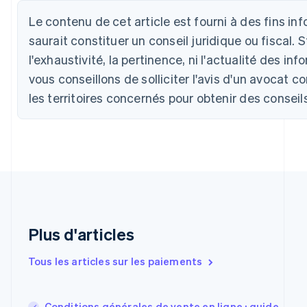
Deutsch
English
Belgique
Le contenu de cet article est fourni à des fins i
Nederlands
Français
Deutsch
English
saurait constituer un conseil juridique ou fiscal. S
Brésil
l'exhaustivité, la pertinence, ni l'actualité des i
Português
English
Bulgarie
vous conseillons de solliciter l'avis d'un avocat
English
les territoires concernés pour obtenir des conseil
Canada
English
Français
Chine continentale
简体中文
English
Chypre
English
Croatie
English
Italiano
Danemark
English
Plus d'articles
Émirats arabes unis
English
Tous les articles sur les paiements
Espagne
Español
English
Estonie
Conditions générales de vente en ligne : guide