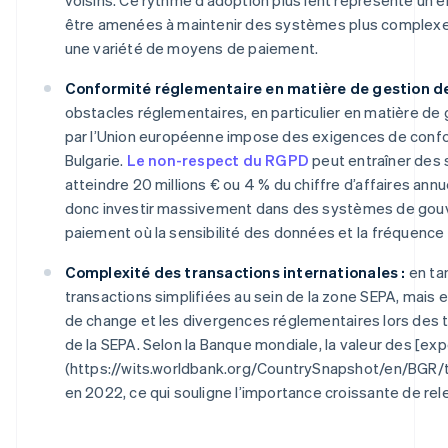
être amenées à maintenir des systèmes plus complexes
une variété de moyens de paiement.
Conformité réglementaire en matière de gestion d
obstacles réglementaires, en particulier en matière d
par l’Union européenne impose des exigences de confor
Bulgarie.
Le non-respect du RGPD
peut entraîner des
atteindre 20 millions € ou 4 % du chiffre d’affaires annu
donc investir massivement dans des systèmes de gouv
paiement où la sensibilité des données et la fréquenc
Complexité des transactions internationales :
en ta
transactions simplifiées au sein de la zone SEPA, mais el
de change et les divergences réglementaires lors des tr
de la SEPA. Selon la Banque mondiale, la valeur des [expo
(https://wits.worldbank.org/CountrySnapshot/en/BG
en 2022, ce qui souligne l’importance croissante de rel