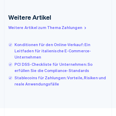
Indien
English
Weitere Artikel
Irland
English
Italien
Weitere Artikel zum Thema Zahlungen
Italiano
English
Japan
日本語
English
Konditionen für den Online-Verkauf: Ein
Kanada
Leitfaden für italienische E-Commerce-
English
Français
Unternehmen
Kroatien
English
Italiano
PCI DSS-Checkliste für Unternehmen: So
Lettland
erfüllen Sie die Compliance-Standards
English
Stablecoins für Zahlungen: Vorteile, Risiken und
Liechtenstein
reale Anwendungsfälle
Deutsch
English
Litauen
English
Luxemburg
Français
Deutsch
English
Malaysia
English
简体中文