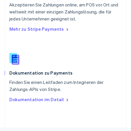
Akzeptieren Sie Zahlungen online, am POS vor Ort und
Singapur
English
简体中文
weltweit mit einer einzigen Zahlungslösung, die für
Slowakei
jedes Unternehmen geeignet ist.
English
Mehr zu Stripe Payments
Slowenien
English
Italiano
Sonderverwaltungsregion Hongkong,
China
English
简体中文
Spanien
Español
English
Dokumentation zu Payments
Thailand
ไทย
English
Finden Sie einen Leitfaden zum Integrieren der
Tschechische Republik
Zahlungs-APIs von Stripe.
English
Ungarn
Dokumentation im Detail
English
Vereinigte Arabische Emirate
English
Vereinigte Staaten
English
Español
简体中文