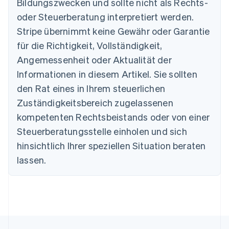
Bildungszwecken und sollte nicht als Rechts-
English
Belgien
oder Steuerberatung interpretiert werden.
Nederlands
Français
Deutsch
English
Stripe übernimmt keine Gewähr oder Garantie
Brasilien
für die Richtigkeit, Vollständigkeit,
Português
English
Bulgarien
Angemessenheit oder Aktualität der
English
Informationen in diesem Artikel. Sie sollten
Dänemark
English
den Rat eines in Ihrem steuerlichen
Deutschland
Zuständigkeitsbereich zugelassenen
Deutsch
English
Estland
kompetenten Rechtsbeistands oder von einer
English
Steuerberatungsstelle einholen und sich
Festlandchina
hinsichtlich Ihrer speziellen Situation beraten
简体中文
English
Finnland
lassen.
English
Svenska
Frankreich
Français
English
Gibraltar
English
Griechenland
English