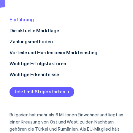
Betrugsprävention
Ecosystem
Atlas
Start-up-Gründung
Partner
Einführung
Stripe App-Marktplatz
Climate
Die aktuelle Marktlage
CO₂-Entnahme
Zahlungsmethoden
Verwendung
Vorteile und Hürden beim Markteinstieg
Trends:
Steuern
Wichtige Erfolgsfaktoren
Stripe-Sessions 2026
Erfahren Sie, wie Stripe Lösungen für die Wirtschaft
Rückbuchungen und Zahlungsanfechtungen
Wichtige Erkenntnisse
Jetzt ansehen
Internationale Zahlungen
Berücksichtigen lokaler Präferenzen
Jetzt mit Stripe starten
Sicherheit und Datenschutz
Regulatorische Vorschriften befolgen
Schaffen Sie eine angenehme Kundenerfahrung
Bulgarien hat mehr als 6 Millionen Einwohner und liegt an
einer Kreuzung von Ost und West, zu den Nachbarn
gehören die Türkei und Rumänien. Als EU-Mitglied hält