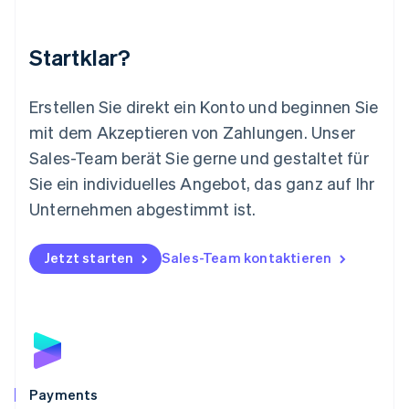
Malta
English
Startklar?
Mexiko
Español
English
Neuseeland
Erstellen Sie direkt ein Konto und beginnen Sie
English
mit dem Akzeptieren von Zahlungen. Unser
Niederlande
Nederlands
English
Sales-Team berät Sie gerne und gestaltet für
Norwegen
Sie ein individuelles Angebot, das ganz auf Ihr
English
Österreich
Unternehmen abgestimmt ist.
Deutsch
English
Polen
Jetzt starten
Sales-Team kontaktieren
English
Portugal
Português
English
Rumänien
English
Schweden
Svenska
English
Schweiz
Payments
Deutsch
Français
Italiano
English