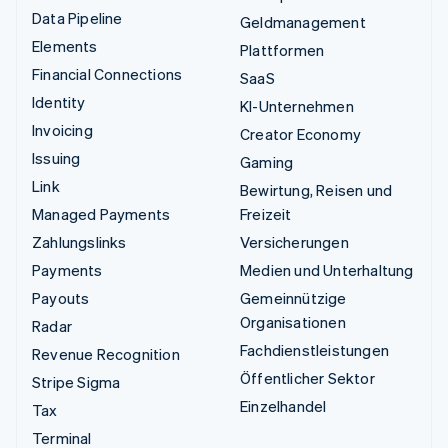
Data Pipeline
Geldmanagement
Elements
Plattformen
Financial Connections
SaaS
Identity
KI-Unternehmen
Invoicing
Creator Economy
Issuing
Gaming
Link
Bewirtung, Reisen und
Managed Payments
Freizeit
Zahlungslinks
Versicherungen
Payments
Medien und Unterhaltung
Payouts
Gemeinnützige
Organisationen
Radar
Fachdienstleistungen
Revenue Recognition
Öffentlicher Sektor
Stripe Sigma
Einzelhandel
Tax
Terminal