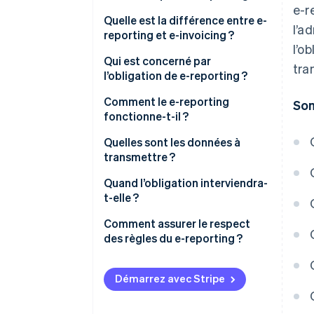
e-r
Quelle est la différence entre e-
l’a
reporting et e-invoicing ?
l’o
Qui est concerné par
tra
l’obligation de e-reporting ?
E-reporting de transaction
Comment le e-reporting
So
fonctionne-t-il ?
E-reporting de paiement
Quelles sont les données à
transmettre ?
Ventes aux entreprises
Quand l’obligation interviendra-
étrangères
t-elle ?
Ventes aux personnes non-
Comment assurer le respect
assujetties
des règles du e-reporting ?
Prestations soumises à la TVA
sur encaissement
Démarrez avec Stripe