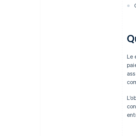
Qu
Le 
pai
ass
com
L’o
con
ent