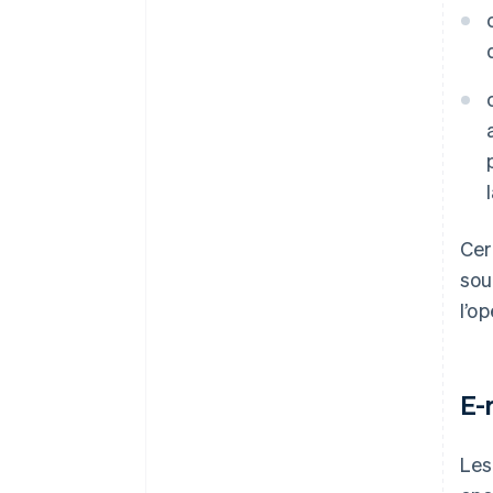
Cer
sou
l’o
E-
Les