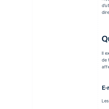
d’u
dir
Qu
Il 
de 
aff
E-
Les