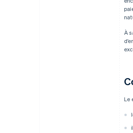
enc
pai
nat
À s
d’e
exc
C
Le 