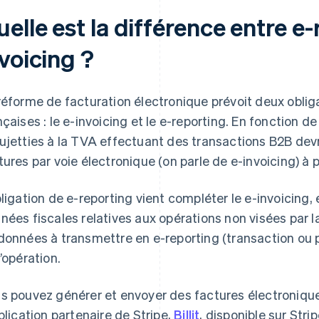
elle est la différence entre e-
voicing ?
réforme de facturation électronique prévoit deux obliga
nçaises : le e-invoicing et le e-reporting. En fonction de 
ujetties à la TVA effectuant des transactions B2B devr
tures par voie électronique (on parle de e-invoicing) à 
bligation de e-reporting vient compléter le e-invoicing
nées fiscales relatives aux opérations non visées par l
données à transmettre en e-reporting (transaction ou 
l’opération.
s pouvez générer et envoyer des factures électroniques
pplication partenaire de Stripe,
Billit
, disponible sur Str