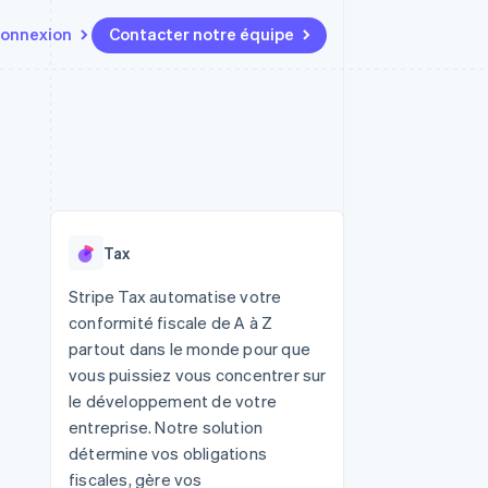
onnexion
Contacter notre équipe
Ressources
Écosystème
Contact
t marketplaces
Plus
Intégrations d'applications
Partenaires
Contacter notre équipe
Product roadmap
elle
Exemples de code
Stripe App Marketplace
Devenir partenaire
Découvrez les prochaines
r les
Blog des développeurs
évolutions
rs
État de l'API
Radar
Tax
Prévention de la fraude
ratif
Atlas
Stripe Tax automatise votre
Constitution de start-up
conformité fiscale de A à Z
Climate
partout dans le monde pour que
Élimination du carbone
vous puissiez vous concentrer sur
Identity
le développement de votre
Vérification de l'identité
entreprise. Notre solution
détermine vos obligations
fiscales, gère vos