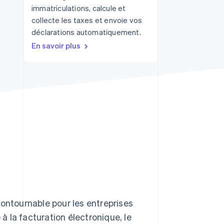
immatriculations, calcule et
collecte les taxes et envoie vos
déclarations automatiquement.
Stripe Sessions 2026
En savoir plus
Découvrez comment
Stripe construit
l’infrastructure
économique de l’IA.
Regarder la vidéo
contournable pour les entreprises
 la facturation électronique, le