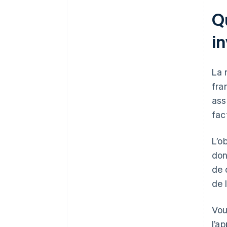
Qu
in
La 
fra
ass
fac
L’o
don
de 
de 
Vou
l’a