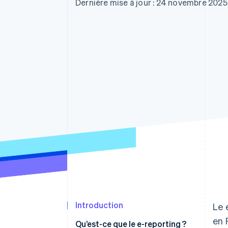
Authorization Boost
Dernière mise à jour : 24 novembre 2025
Acceptation optimisée
Link
Paiements accélérés
Financial Connections
Comptes financiers associés
Introduction
Le 
en 
Qu’est-ce que le e-reporting ?