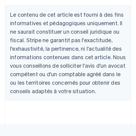
English
Autriche
Le contenu de cet article est fourni à des fins
Deutsch
English
Belgique
informatives et pédagogiques uniquement. Il
Nederlands
Français
Deutsch
English
ne saurait constituer un conseil juridique ou
Brésil
fiscal. Stripe ne garantit pas l'exactitude,
Português
English
Bulgarie
l'exhaustivité, la pertinence, ni l'actualité des
English
informations contenues dans cet article. Nous
Canada
vous conseillons de solliciter l'avis d'un avocat
English
Français
Chine continentale
compétent ou d'un comptable agréé dans le
简体中文
English
ou les territoires concernés pour obtenir des
Chypre
English
conseils adaptés à votre situation.
Croatie
English
Italiano
Danemark
English
Émirats arabes unis
English
Espagne