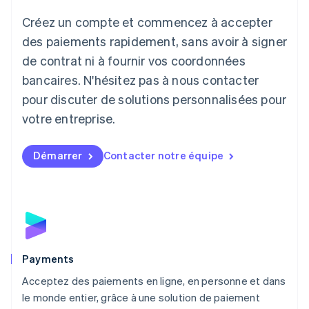
日本語
English
Créez un compte et commencez à accepter
Lettonie
English
des paiements rapidement, sans avoir à signer
Liechtenstein
de contrat ni à fournir vos coordonnées
Deutsch
English
Lituanie
bancaires. N'hésitez pas à nous contacter
English
pour discuter de solutions personnalisées pour
Luxembourg
votre entreprise.
Français
Deutsch
English
Malaisie
English
简体中文
Démarrer
Contacter notre équipe
Malte
English
Mexique
Español
English
Norvège
English
Nouvelle-Zélande
English
Payments
Pays-Bas
Acceptez des paiements en ligne, en personne et dans
Nederlands
English
le monde entier, grâce à une solution de paiement
Pologne