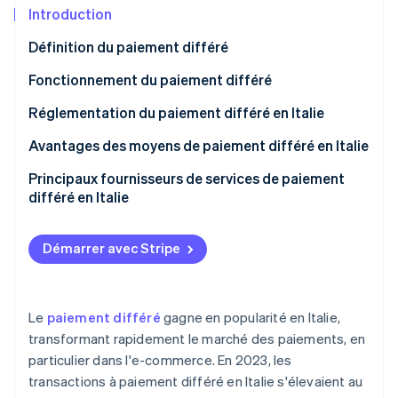
Découvrez les prochaines évolutions
Commerce en ligne
Introduction
Radar
Définition du paiement différé
Prévention de la fraude
Écosystème
Différences entre le paiement différé et le crédit à
Fonctionnement du paiement différé
Atlas
la consommation
Constitution de start-up
Réglementation du paiement différé en Italie
Partenaires
Climate
Stripe App Marketplace
Élimination du carbone
Principales dispositions de la directive DCC 2 sur les
Avantages des moyens de paiement différé en Italie
paiements différés en Italie
Identity
Avantages pour les clients
Principaux fournisseurs de services de paiement
Vérification de l'identité
Exceptions à la directive DCC 2
différé en Italie
Avantages pour les entreprises
Mise en œuvre de la directive DCC 2
Démarrer avec Stripe
Stripe Sessions 2026
Découvrez comment Stripe construit l’infrastructure écono
Le
paiement différé
gagne en popularité en Italie,
Regarder la vidéo
transformant rapidement le marché des paiements, en
particulier dans l'e-commerce. En 2023, les
transactions à paiement différé en Italie s'élevaient au