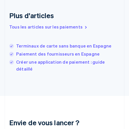
Español
English
Estonie
Plus d'articles
English
États-Unis
Tous les articles sur les paiements
English
Español
简体中文
Finlande
English
Svenska
France
Terminaux de carte sans banque en Espagne
Français
English
Paiement des fournisseurs en Espagne
Gibraltar
English
Créer une application de paiement : guide
Grèce
détaillé
English
Hongrie
English
Inde
English
Irlande
English
Italie
Italiano
English
Envie de vous lancer ?
Japon