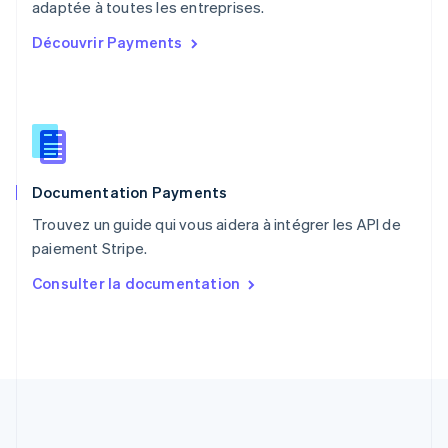
English
adaptée à toutes les entreprises.
Portugal
Découvrir Payments
Português
English
R.A.S. de Hong Kong, Chine
English
简体中文
République tchèque
English
Roumanie
English
Documentation Payments
Royaume-Uni
English
Trouvez un guide qui vous aidera à intégrer les API de
Singapour
paiement Stripe.
English
简体中文
Slovaquie
Consulter la documentation
English
Slovénie
English
Italiano
Suède
Svenska
English
Suisse
Deutsch
Français
Italiano
English
Thaïlande