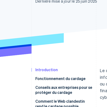
Authorization Boost
Dernière mise à jour le 25 juin 2025
Optimisation des acceptations
Link
Paiements accélérés
Introduction
Le 
inf
Fonctionnement du cardage
ou 
Vol des informations de carte
Conseils aux entreprises pour se
fin
protéger du cardage
Test de la validité des cartes
cyb
Comment le Web clandestin
Réalisation de transactions
rend le cardage possible