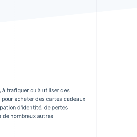
Stripe Sessions 2026
Découvrez comment
Stripe construit
l’infrastructure
économique pour l’IA.
Regarder
 à trafiquer ou à utiliser des
nt pour acheter des cartes cadeaux
ation d’identité, de pertes
que de nombreux autres