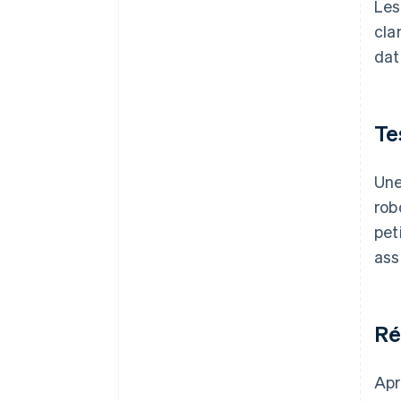
Les
cla
dat
Te
Une
rob
pet
ass
Ré
Apr