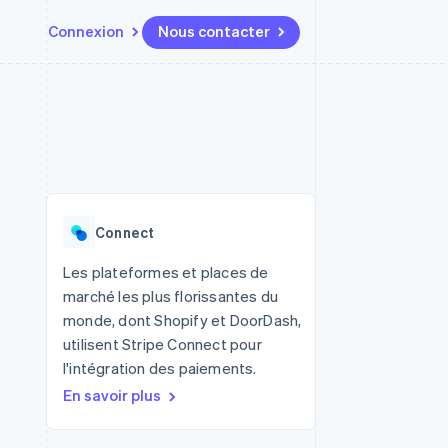
Connexion
Nous contacter
Ressources
Écosystème
Contact
t places de
Plus
Intégrations d'applications
Partenaires
Nous contacter
Product roadmap
ssions
Exemples de code
Stripe App Marketplace
Devenir partenaire
Découvrez ce qui vous attend
Blog des développeurs
r les
rs
État des API
Radar
Prévention de la fraude
Connect
Atlas
tif
Constitution d'une entreprise
Les plateformes et places de
marché les plus florissantes du
Climate
Élimination du carbone
monde, dont Shopify et DoorDash,
utilisent Stripe Connect pour
Identity
Vérification de l'identité
l'intégration des paiements.
En savoir plus