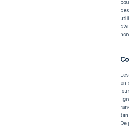
pou
des
uti
d’a
nom
Co
Les
en 
leu
lig
ran
tan
De 