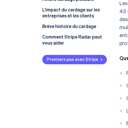
Les
frauduleuses
L’impact du cardage sur les
43 
Contournement des détections
entreprises et les clients
des
Conséquences pour les
Brève histoire du cardage
mul
entreprises
ent
Les débuts et la montée
Comment Stripe Radar peut
Conséquences pour les clients
d’Internet
vous aider
pro
De nouvelles technologies
Que
émergent
Premiers pas avec Stripe