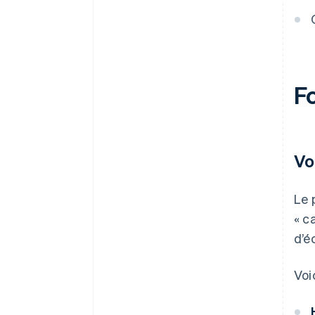
F
Vo
Le 
« c
d’é
Voi