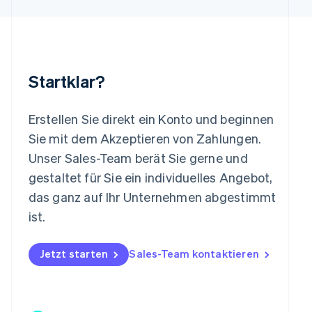
Luxemburg
Français
Deutsch
English
Malaysia
English
简体中文
Malta
Startklar?
English
Mexiko
Español
English
Erstellen Sie direkt ein Konto und beginnen
Neuseeland
Sie mit dem Akzeptieren von Zahlungen.
English
Niederlande
Unser Sales-Team berät Sie gerne und
Nederlands
English
gestaltet für Sie ein individuelles Angebot,
Norwegen
das ganz auf Ihr Unternehmen abgestimmt
English
Österreich
ist.
Deutsch
English
Polen
Jetzt starten
Sales-Team kontaktieren
English
Portugal
Português
English
Rumänien
English