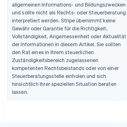
allgemeinen Informations- und Bildungszwecken
und sollte nicht als Rechts- oder Steuerberatung
Australien
interpretiert werden. Stripe übernimmt keine
English
Gewähr oder Garantie für die Richtigkeit,
Belgien
Vollständigkeit, Angemessenheit oder Aktualität
Nederlands
Français
Deutsch
English
Brasilien
der Informationen in diesem Artikel. Sie sollten
Português
English
den Rat eines in Ihrem steuerlichen
Bulgarien
English
Zuständigkeitsbereich zugelassenen
Dänemark
kompetenten Rechtsbeistands oder von einer
English
Deutschland
Steuerberatungsstelle einholen und sich
Deutsch
English
hinsichtlich Ihrer speziellen Situation beraten
Estland
lassen.
English
Festlandchina
简体中文
English
Finnland
English
Svenska
Frankreich
Français
English