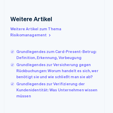
Gibraltar
English
Griechenland
Weitere Artikel
English
Indien
Weitere Artikel zum Thema
English
Risikomanagement
Irland
English
Italien
Grundlegendes zum Card-Present-Betrug:
Italiano
English
Japan
Definition, Erkennung, Vorbeugung
日本語
English
Grundlegendes zur Versicherung gegen
Kanada
Rückbuchungen: Worum handelt es sich, wer
English
Français
benötigt sie und wie schließt man sie ab?
Kroatien
English
Italiano
Grundlegendes zur Verifizierung der
Lettland
Kundenidentität: Was Unternehmen wissen
English
müssen
Liechtenstein
Deutsch
English
Litauen
English