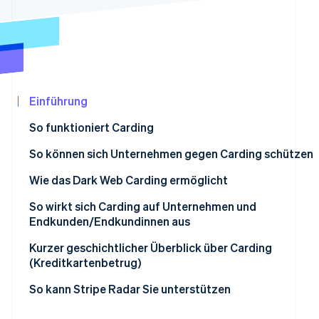
Betrugsprävention
Ecosystem
Atlas
Start-up-Gründung
Partner
Stripe App-Marktplatz
Climate
CO₂-Entnahme
Identity
Einführung
Online-Identitätsprüfung
So funktioniert Carding
Diebstahl von Kartendaten
So können sich Unternehmen gegen Carding schützen
Prüfung der Kartengültigkeit
Wie das Dark Web Carding ermöglicht
Stripe-Sessions 2026
Erfahren Sie, wie Stripe Lösungen für die Wirtschaf
Durchführung betrügerischer Transaktionen
So wirkt sich Carding auf Unternehmen und
Jetzt ansehen
Endkunden/Endkundinnen aus
Die Entdeckung umgehen
Auswirkungen auf die Unternehmen
Kurzer geschichtlicher Überblick über Carding
(Kreditkartenbetrug)
Auswirkungen auf die Kundschaft
Die Anfänge und der Aufstieg des Internets
So kann Stripe Radar Sie unterstützen
Neue Technologien entstehen